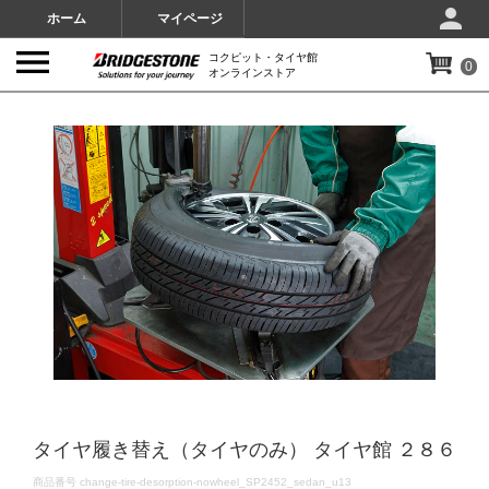
ホーム
マイページ
コクピット・タイヤ館
0
オンラインストア
IMAGES
タイヤ履き替え（タイヤのみ） タイヤ館 ２８６
DETAILS
商品番号
change-tire-desorption-nowheel_SP2452_sedan_u13