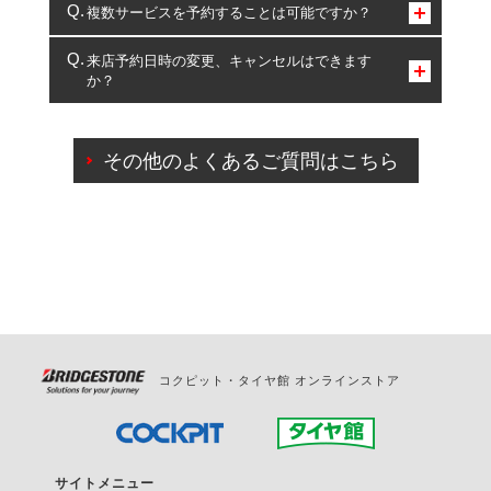
コクピット・タイヤ館のみとなります。
複数サービスを予約することは可能ですか？
複数サービスのご予約は可能です。
来店予約日時の変更、キャンセルはできます
か？
一部の商品・サービスの組み合わせに限り、同時にご予約が
出来ないものもございます。
ご来店予約日の3営業日前までマイページからの予約
日変更が可能です。
その他のよくあるご質問はこちら
ご来店予約日の3営業日前を過ぎている場合のご予約
の日時変更につきましては、直接ご予約の店舗まで
お問合せください。
また、やむを得ない事由によりご予約のキャンセル
をご希望の際は、直接ご予約いただいた店舗へご連
絡ください。
コクピット・タイヤ館 オンラインストア
サイトメニュー