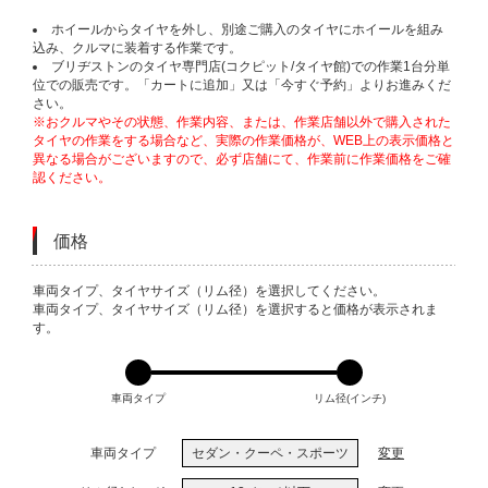
ホイールからタイヤを外し、別途ご購入のタイヤにホイールを組み
込み、クルマに装着する作業です。
ブリヂストンのタイヤ専門店(コクピット/タイヤ館)での作業1台分単
位での販売です。「カートに追加」又は「今すぐ予約」よりお進みくだ
さい。
※おクルマやその状態、作業内容、または、作業店舗以外で購入された
タイヤの作業をする場合など、実際の作業価格が、WEB上の表示価格と
異なる場合がございますので、必ず店舗にて、作業前に作業価格をご確
認ください。
価格
VARIATIONS
車両タイプ、タイヤサイズ（リム径）を選択してください。
車両タイプ、タイヤサイズ（リム径）を選択すると価格が表示されま
す。
車両タイプ
リム径(インチ)
車両タイプ
セダン・クーペ・スポーツ
変更