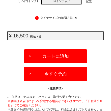
リム径(インチ)
13インチ以下
変更
?
タイヤサイズの確認方法
¥ 16,500
税込 /台
ADD
TO
カートに追加
CART
OPTIONS
今すぐ予約
- 注意事項 -
価格は、組み換え、バランス、取付作業１台分です。
※価格は来店日によって変動する場合がございますので、「日程選択画
面」にてご確認ください。
※廃タイヤ処理料やゴムバルブ代等は、料金に含まれておりません。ま