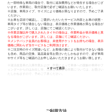
た一部特殊な車両の場合で、取付に追加費用などが発生する場合がござ
います。作業前に、取付店舗で必ずご確認をお願いいたします。
※店舗、車両タイプ、サイズにより価格が異なりますので、予めご了承
ください。
※お車を店頭で確認し、ご選択いただいたサービス内容とお車の状態・
車両タイプ等が適合しない場合は、表示価格と作業価格が異なる場合が
ございます。詳しくは、店舗にてご確認ください。
※作業店舗以外で購入されたタイヤの場合は、作業料金が表示価格と異
なる場合がございます。詳しくは、店舗にてご確認ください。
※メンテパック会員のお客様は、未使用チケットをお持ちの場合、表示
価格に関わらず当サービスをご利用頂けます。
※ご注文時のサイズ間違いなど、お客様の責により取付ができない場合
も含め、商品の交換、返品返金等お受けいたしかねますので、必ず車両
やサイズ等をご確認の上お申し込みいただきますようお願い致します。
※違法改造車の入庫作業および、作業によって車体への接触や車枠やフ
ェンダーからのはみ出し等、法規を逸脱する作業については、お受けい
たしかねますので、予めご了承ください。
※輸入車や一部希少車種等には対応できない場合もございます。
※おクルマの状態(作業の安全性を確保できない場合など含め)によって
は、ご来店当日であっても、作業をお断りさせて頂く場合もございま
す。
ADDITIONAL
INFORMATION
ご利用方法