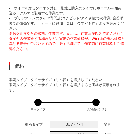
ホイールからタイヤを外し、別途ご購入のタイヤにホイールを組み
込み、クルマに装着する作業です。
ブリヂストンのタイヤ専門店(コクピット/タイヤ館)での作業1台分単
位での販売です。「カートに追加」又は「今すぐ予約」よりお進みくだ
さい。
※おクルマやその状態、作業内容、または、作業店舗以外で購入された
タイヤの作業をする場合など、実際の作業価格が、WEB上の表示価格と
異なる場合がございますので、必ず店舗にて、作業前に作業価格をご確
認ください。
価格
VARIATIONS
車両タイプ、タイヤサイズ（リム径）を選択してください。
車両タイプ、タイヤサイズ（リム径）を選択すると価格が表示されま
す。
車両タイプ
リム径(インチ)
車両タイプ
SUV・4×4
変更