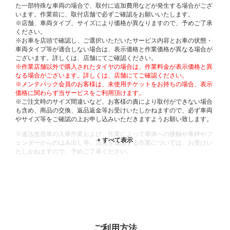
た一部特殊な車両の場合で、取付に追加費用などが発生する場合がござ
います。作業前に、取付店舗で必ずご確認をお願いいたします。
※店舗、車両タイプ、サイズにより価格が異なりますので、予めご了承
ください。
※お車を店頭で確認し、ご選択いただいたサービス内容とお車の状態・
車両タイプ等が適合しない場合は、表示価格と作業価格が異なる場合が
ございます。詳しくは、店舗にてご確認ください。
※作業店舗以外で購入されたタイヤの場合は、作業料金が表示価格と異
なる場合がございます。詳しくは、店舗にてご確認ください。
※メンテパック会員のお客様は、未使用チケットをお持ちの場合、表示
価格に関わらず当サービスをご利用頂けます。
※ご注文時のサイズ間違いなど、お客様の責により取付ができない場合
も含め、商品の交換、返品返金等お受けいたしかねますので、必ず車両
やサイズ等をご確認の上お申し込みいただきますようお願い致します。
※違法改造車の入庫作業および、作業によって車体への接触や車枠やフ
ェンダーからのはみ出し等、法規を逸脱する作業については、お受けい
たしかねますので、予めご了承ください。
※輸入車や一部希少車種等には対応できない場合もございます。
※おクルマの状態(作業の安全性を確保できない場合など含め)によって
は、ご来店当日であっても、作業をお断りさせて頂く場合もございま
す。
ADDITIONAL
INFORMATION
ご利用方法