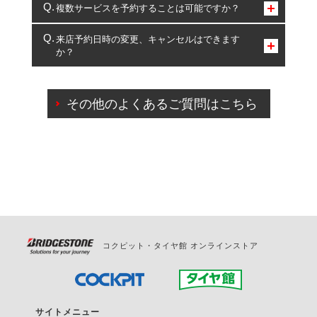
コクピット・タイヤ館のみとなります。
複数サービスを予約することは可能ですか？
複数サービスのご予約は可能です。
来店予約日時の変更、キャンセルはできます
か？
一部の商品・サービスの組み合わせに限り、同時にご予約が
出来ないものもございます。
ご来店予約日の3営業日前までマイページからの予約
日変更が可能です。
その他のよくあるご質問はこちら
ご来店予約日の3営業日前を過ぎている場合のご予約
の日時変更につきましては、直接ご予約の店舗まで
お問合せください。
また、やむを得ない事由によりご予約のキャンセル
をご希望の際は、直接ご予約いただいた店舗へご連
絡ください。
コクピット・タイヤ館 オンラインストア
サイトメニュー