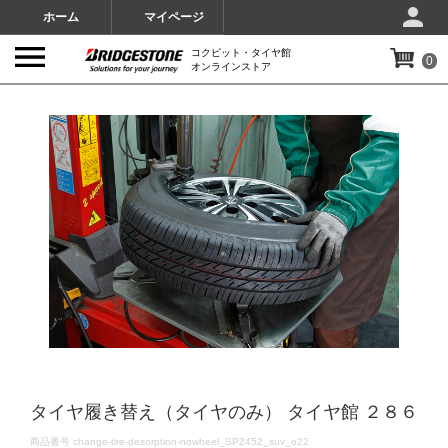
ホーム
マイページ
コクピット・タイヤ館
0
オンラインストア
IMAGES
タイヤ履き替え（タイヤのみ） タイヤ館 ２８６
DETAILS
商品番号
change-tire-desorption-nowheel_SP2452_suv_o22