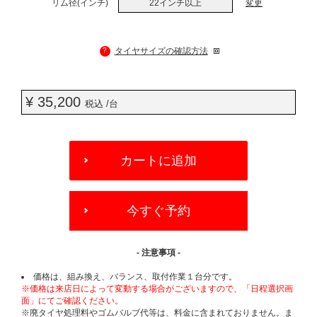
リム径(インチ)
22インチ以上
変更
?
タイヤサイズの確認方法
¥ 35,200
税込 /台
ADD
TO
カートに追加
CART
OPTIONS
今すぐ予約
- 注意事項 -
価格は、組み換え、バランス、取付作業１台分です。
※価格は来店日によって変動する場合がございますので、「日程選択画
面」にてご確認ください。
※廃タイヤ処理料やゴムバルブ代等は、料金に含まれておりません。ま