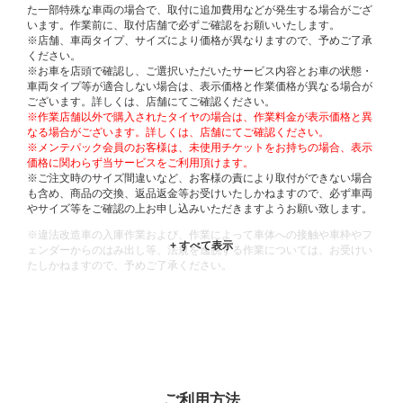
た一部特殊な車両の場合で、取付に追加費用などが発生する場合がござ
います。作業前に、取付店舗で必ずご確認をお願いいたします。
※店舗、車両タイプ、サイズにより価格が異なりますので、予めご了承
ください。
※お車を店頭で確認し、ご選択いただいたサービス内容とお車の状態・
車両タイプ等が適合しない場合は、表示価格と作業価格が異なる場合が
ございます。詳しくは、店舗にてご確認ください。
※作業店舗以外で購入されたタイヤの場合は、作業料金が表示価格と異
なる場合がございます。詳しくは、店舗にてご確認ください。
※メンテパック会員のお客様は、未使用チケットをお持ちの場合、表示
価格に関わらず当サービスをご利用頂けます。
※ご注文時のサイズ間違いなど、お客様の責により取付ができない場合
も含め、商品の交換、返品返金等お受けいたしかねますので、必ず車両
やサイズ等をご確認の上お申し込みいただきますようお願い致します。
※違法改造車の入庫作業および、作業によって車体への接触や車枠やフ
ェンダーからのはみ出し等、法規を逸脱する作業については、お受けい
たしかねますので、予めご了承ください。
※輸入車や一部希少車種等には対応できない場合もございます。
※おクルマの状態(作業の安全性を確保できない場合など含め)によって
は、ご来店当日であっても、作業をお断りさせて頂く場合もございま
す。
ADDITIONAL
INFORMATION
ご利用方法