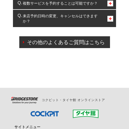
コクピット・タイヤ館のみとなります。
複数サービスを予約することは可能ですか？
複数サービスのご予約は可能です。
来店予約日時の変更、キャンセルはできます
か？
一部の商品・サービスの組み合わせに限り、同時にご予約が
出来ないものもございます。
ご来店予約日の3営業日前までマイページからの予約
日変更が可能です。
その他のよくあるご質問はこちら
ご来店予約日の3営業日前を過ぎている場合のご予約
の日時変更につきましては、直接ご予約の店舗まで
お問合せください。
また、やむを得ない事由によりご予約のキャンセル
をご希望の際は、直接ご予約いただいた店舗へご連
絡ください。
コクピット・タイヤ館 オンラインストア
サイトメニュー