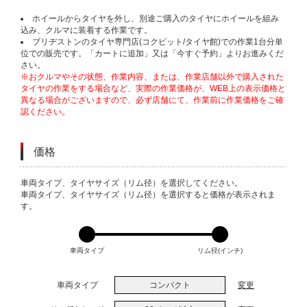
ホイールからタイヤを外し、別途ご購入のタイヤにホイールを組み
込み、クルマに装着する作業です。
ブリヂストンのタイヤ専門店(コクピット/タイヤ館)での作業1台分単
位での販売です。「カートに追加」又は「今すぐ予約」よりお進みくだ
さい。
※おクルマやその状態、作業内容、または、作業店舗以外で購入された
タイヤの作業をする場合など、実際の作業価格が、WEB上の表示価格と
異なる場合がございますので、必ず店舗にて、作業前に作業価格をご確
認ください。
価格
VARIATIONS
車両タイプ、タイヤサイズ（リム径）を選択してください。
車両タイプ、タイヤサイズ（リム径）を選択すると価格が表示されま
す。
車両タイプ
リム径(インチ)
車両タイプ
コンパクト
変更