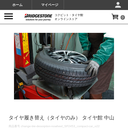
ホーム
マイページ
コクピット・タイヤ館
0
オンラインストア
IMAGES
タイヤ履き替え（タイヤのみ） タイヤ館 中山
DETAILS
商品番号
change-tire-desorption-nowheel_SP2453_compact-car_o22