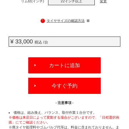
リム径(インチ)
22インチ以上
変更
?
タイヤサイズの確認方法
¥ 33,000
税込 /台
ADD
TO
カートに追加
CART
OPTIONS
今すぐ予約
- 注意事項 -
価格は、組み換え、バランス、取付作業１台分です。
※価格は来店日によって変動する場合がございますので、「日程選択画
面」にてご確認ください。
※廃タイヤ処理料やゴムバルブ代等は、料金に含まれておりません。ま