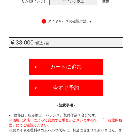
リム径(インチ)
22インチ以上
変更
?
タイヤサイズの確認方法
¥ 33,000
税込 /台
ADD
TO
カートに追加
CART
OPTIONS
今すぐ予約
- 注意事項 -
価格は、組み換え、バランス、取付作業１台分です。
※価格は来店日によって変動する場合がございますので、「日程選択画
面」にてご確認ください。
※廃タイヤ処理料やゴムバルブ代等は、料金に含まれておりません。ま