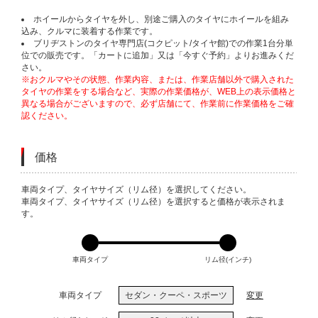
ホイールからタイヤを外し、別途ご購入のタイヤにホイールを組み
込み、クルマに装着する作業です。
ブリヂストンのタイヤ専門店(コクピット/タイヤ館)での作業1台分単
位での販売です。「カートに追加」又は「今すぐ予約」よりお進みくだ
さい。
※おクルマやその状態、作業内容、または、作業店舗以外で購入された
タイヤの作業をする場合など、実際の作業価格が、WEB上の表示価格と
異なる場合がございますので、必ず店舗にて、作業前に作業価格をご確
認ください。
価格
VARIATIONS
車両タイプ、タイヤサイズ（リム径）を選択してください。
車両タイプ、タイヤサイズ（リム径）を選択すると価格が表示されま
す。
車両タイプ
リム径(インチ)
車両タイプ
セダン・クーペ・スポーツ
変更