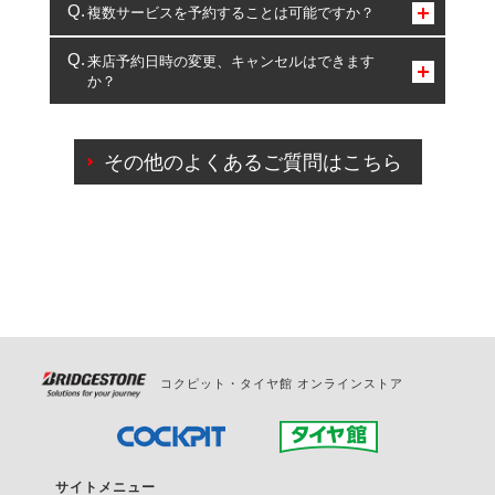
コクピット・タイヤ館のみとなります。
複数サービスを予約することは可能ですか？
複数サービスのご予約は可能です。
来店予約日時の変更、キャンセルはできます
か？
一部の商品・サービスの組み合わせに限り、同時にご予約が
出来ないものもございます。
ご来店予約日の3営業日前までマイページからの予約
日変更が可能です。
その他のよくあるご質問はこちら
ご来店予約日の3営業日前を過ぎている場合のご予約
の日時変更につきましては、直接ご予約の店舗まで
お問合せください。
また、やむを得ない事由によりご予約のキャンセル
をご希望の際は、直接ご予約いただいた店舗へご連
絡ください。
コクピット・タイヤ館 オンラインストア
サイトメニュー