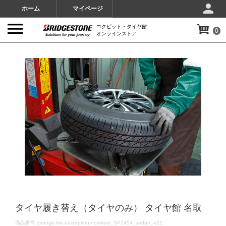
ホーム
マイページ
コクピット・タイヤ館
0
オンラインストア
IMAGES
タイヤ履き替え（タイヤのみ） タイヤ館 名取
DETAILS
商品番号
change-tire-desorption-nowheel_SP2454_sedan_o22