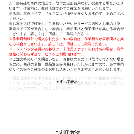
た一部特殊な車両の場合で、取付に追加費用などが発生する場合がござ
います。作業前に、取付店舗で必ずご確認をお願いいたします。
※店舗、車両タイプ、サイズにより価格が異なりますので、予めご了承
ください。
※お車を店頭で確認し、ご選択いただいたサービス内容とお車の状態・
車両タイプ等が適合しない場合は、表示価格と作業価格が異なる場合が
ございます。詳しくは、店舗にてご確認ください。
※作業店舗以外で購入されたタイヤの場合は、作業料金が表示価格と異
なる場合がございます。詳しくは、店舗にてご確認ください。
※メンテパック会員のお客様は、未使用チケットをお持ちの場合、表示
価格に関わらず当サービスをご利用頂けます。
※ご注文時のサイズ間違いなど、お客様の責により取付ができない場合
も含め、商品の交換、返品返金等お受けいたしかねますので、必ず車両
やサイズ等をご確認の上お申し込みいただきますようお願い致します。
※違法改造車の入庫作業および、作業によって車体への接触や車枠やフ
ェンダーからのはみ出し等、法規を逸脱する作業については、お受けい
たしかねますので、予めご了承ください。
※輸入車や一部希少車種等には対応できない場合もございます。
※おクルマの状態(作業の安全性を確保できない場合など含め)によって
は、ご来店当日であっても、作業をお断りさせて頂く場合もございま
す。
ADDITIONAL
INFORMATION
ご利用方法