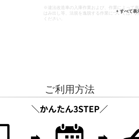
※違法改造車の入庫作業および、作業によって
はみ出し等、法規を逸脱する作業については、
ください。
※輸入車や一部希少車種等には対応できない場
※おクルマの状態(作業の安全性を確保できない
であっても、作業をお断りさせて頂く場合もご
ご利用方法