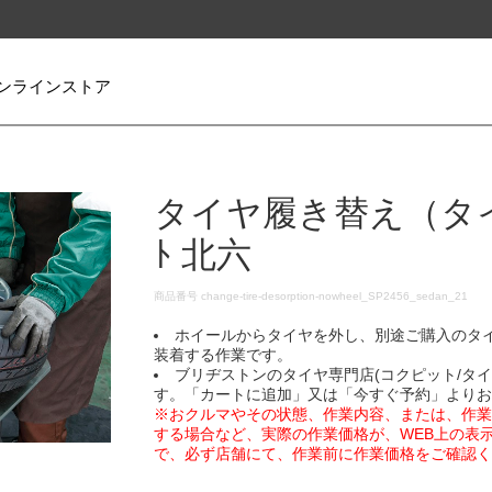
ンラインストア
タイヤ履き替え（タイヤ
ﾄ 北六
DETAILS
商品番号
change-tire-desorption-nowheel_SP2456_sedan_21
ホイールからタイヤを外し、別途ご購入のタ
装着する作業です。
ブリヂストンのタイヤ専門店(コクピット/タ
す。「カートに追加」又は「今すぐ予約」より
※おクルマやその状態、作業内容、または、作
する場合など、実際の作業価格が、WEB上の表
で、必ず店舗にて、作業前に作業価格をご確認