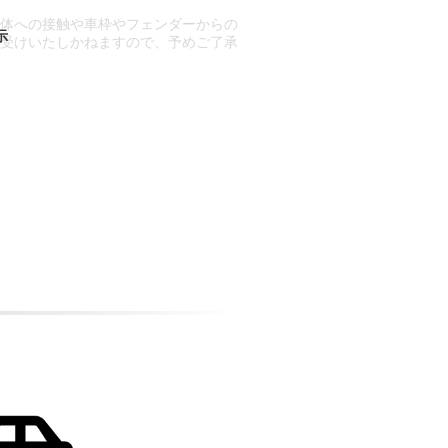
車体への接触や車枠やフェンダーからの
お受けいたしかねますので、予めご了承
合もございます。
場合など含め)によっては、ご来店当日
ざいます。