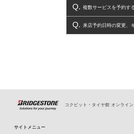
複数サービスを予約す
コクピット・タイヤ館
来店予約日時の変更、
複数サービスのご予約
一部の商品・サービスの組み合
ご来店予約日の3営業
ご来店予約日の3営業
ください。
また、やむを得ない事
い。
コクピット・タイヤ館 オンライ
サイトメニュー