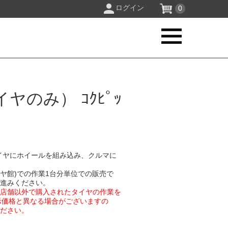
ログイン
0
のみ） ｺｸﾋﾟｯ
イヤにホイールを組み込み、クルマに
イヤ館)での作業1台分単位での販売で
お進みください。
業店舗以外で購入されたタイヤの作業を
示価格と異なる場合がございますの
ください。