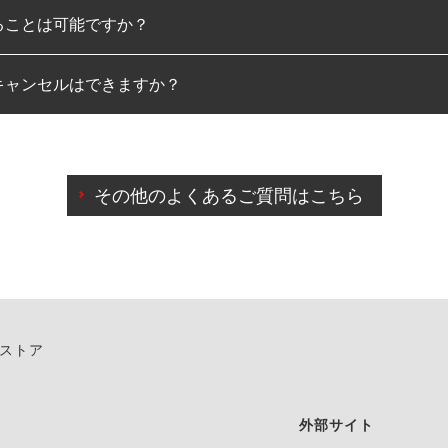
ることは可能ですか？
のみとなります。
キャンセルはできますか？
は可能です。
わせに限り、同時にご予約が出来ないものもございます。
日前までマイページからの予約日変更が可能です。
日前を過ぎている場合のご予約の日時変更につきましては、直
その他のよくあるご質問はこちら
由によりご予約のキャンセルをご希望の際は、直接ご予約いた
ンストア
外部サイト