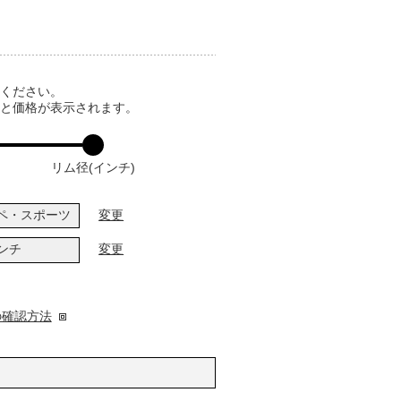
てください。
ると価格が表示されます。
リム径(インチ)
ペ・スポーツ
変更
インチ
変更
の確認方法