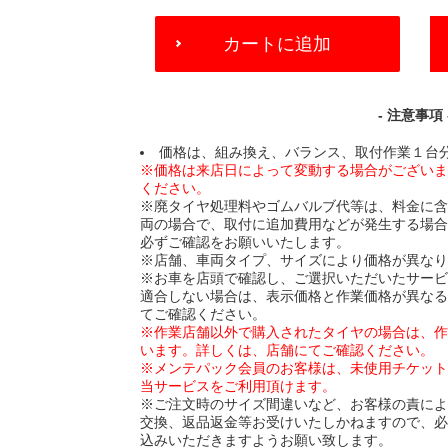
ADD
カートに追加
TO
CART
OPTIONS
- 注意事項 
価格は、組み換え、バランス、取付作業１台
※価格は来店日によって変動する場合がござい
ください。
※廃タイヤ処理料やゴムバルブ代等は、料金に
両の場合で、取付に追加費用などが発生する場
必ずご確認をお願いいたします。
※店舗、車両タイプ、サイズにより価格が異な
※お車を店頭で確認し、ご選択いただいたサー
適合しない場合は、表示価格と作業価格が異な
てご確認ください。
※作業店舗以外で購入されたタイヤの場合は、
います。詳しくは、店舗にてご確認ください。
※メンテパック会員のお客様は、未使用チケッ
当サービスをご利用頂けます。
※ご注文時のサイズ間違いなど、お客様の責に
交換、返品返金等お受けいたしかねますので、
込みいただきますようお願い致します。