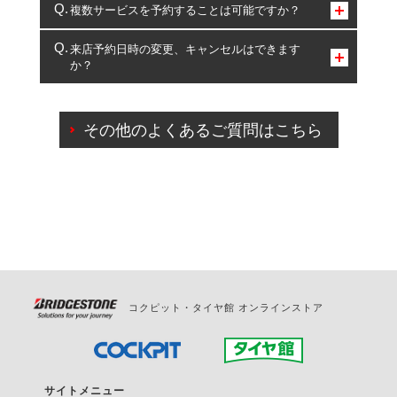
コクピット・タイヤ館のみとなります。
複数サービスを予約することは可能ですか？
複数サービスのご予約は可能です。
来店予約日時の変更、キャンセルはできます
か？
一部の商品・サービスの組み合わせに限り、同時にご予約が
出来ないものもございます。
ご来店予約日の3営業日前までマイページからの予約
日変更が可能です。
その他のよくあるご質問はこちら
ご来店予約日の3営業日前を過ぎている場合のご予約
の日時変更につきましては、直接ご予約の店舗まで
お問合せください。
また、やむを得ない事由によりご予約のキャンセル
をご希望の際は、直接ご予約いただいた店舗へご連
絡ください。
コクピット・タイヤ館 オンラインストア
サイトメニュー