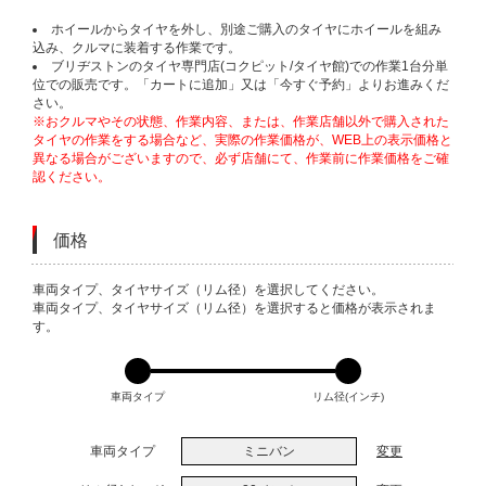
ホイールからタイヤを外し、別途ご購入のタイヤにホイールを組み
込み、クルマに装着する作業です。
ブリヂストンのタイヤ専門店(コクピット/タイヤ館)での作業1台分単
位での販売です。「カートに追加」又は「今すぐ予約」よりお進みくだ
さい。
※おクルマやその状態、作業内容、または、作業店舗以外で購入された
タイヤの作業をする場合など、実際の作業価格が、WEB上の表示価格と
異なる場合がございますので、必ず店舗にて、作業前に作業価格をご確
認ください。
価格
VARIATIONS
車両タイプ、タイヤサイズ（リム径）を選択してください。
車両タイプ、タイヤサイズ（リム径）を選択すると価格が表示されま
す。
車両タイプ
リム径(インチ)
車両タイプ
ミニバン
変更