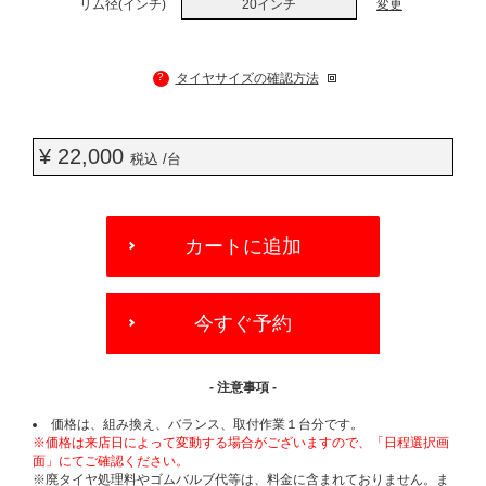
リム径(インチ)
20インチ
変更
?
タイヤサイズの確認方法
¥ 22,000
税込 /台
ADD
TO
カートに追加
CART
OPTIONS
今すぐ予約
- 注意事項 -
価格は、組み換え、バランス、取付作業１台分です。
※価格は来店日によって変動する場合がございますので、「日程選択画
面」にてご確認ください。
※廃タイヤ処理料やゴムバルブ代等は、料金に含まれておりません。ま