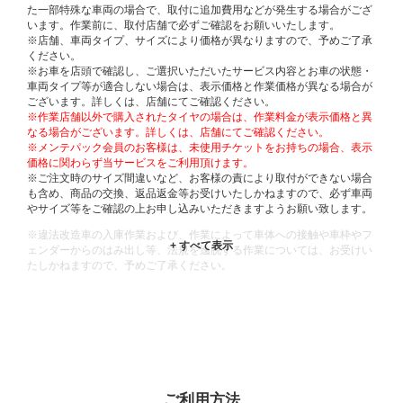
た一部特殊な車両の場合で、取付に追加費用などが発生する場合がござ
います。作業前に、取付店舗で必ずご確認をお願いいたします。
※店舗、車両タイプ、サイズにより価格が異なりますので、予めご了承
ください。
※お車を店頭で確認し、ご選択いただいたサービス内容とお車の状態・
車両タイプ等が適合しない場合は、表示価格と作業価格が異なる場合が
ございます。詳しくは、店舗にてご確認ください。
※作業店舗以外で購入されたタイヤの場合は、作業料金が表示価格と異
なる場合がございます。詳しくは、店舗にてご確認ください。
※メンテパック会員のお客様は、未使用チケットをお持ちの場合、表示
価格に関わらず当サービスをご利用頂けます。
※ご注文時のサイズ間違いなど、お客様の責により取付ができない場合
も含め、商品の交換、返品返金等お受けいたしかねますので、必ず車両
やサイズ等をご確認の上お申し込みいただきますようお願い致します。
※違法改造車の入庫作業および、作業によって車体への接触や車枠やフ
ェンダーからのはみ出し等、法規を逸脱する作業については、お受けい
たしかねますので、予めご了承ください。
※輸入車や一部希少車種等には対応できない場合もございます。
※おクルマの状態(作業の安全性を確保できない場合など含め)によって
は、ご来店当日であっても、作業をお断りさせて頂く場合もございま
す。
ADDITIONAL
INFORMATION
ご利用方法