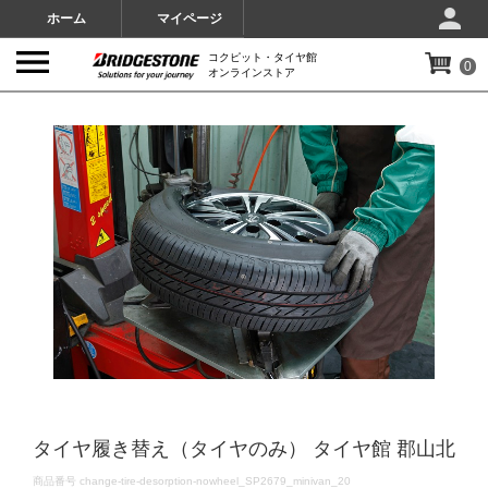
ホーム
マイページ
コクピット・タイヤ館
0
オンラインストア
IMAGES
タイヤ履き替え（タイヤのみ） タイヤ館 郡山北
DETAILS
商品番号
change-tire-desorption-nowheel_SP2679_minivan_20