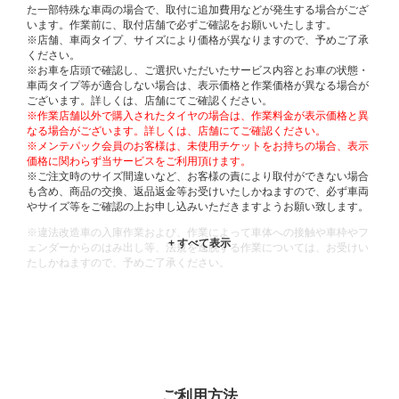
た一部特殊な車両の場合で、取付に追加費用などが発生する場合がござ
います。作業前に、取付店舗で必ずご確認をお願いいたします。
※店舗、車両タイプ、サイズにより価格が異なりますので、予めご了承
ください。
※お車を店頭で確認し、ご選択いただいたサービス内容とお車の状態・
車両タイプ等が適合しない場合は、表示価格と作業価格が異なる場合が
ございます。詳しくは、店舗にてご確認ください。
※作業店舗以外で購入されたタイヤの場合は、作業料金が表示価格と異
なる場合がございます。詳しくは、店舗にてご確認ください。
※メンテパック会員のお客様は、未使用チケットをお持ちの場合、表示
価格に関わらず当サービスをご利用頂けます。
※ご注文時のサイズ間違いなど、お客様の責により取付ができない場合
も含め、商品の交換、返品返金等お受けいたしかねますので、必ず車両
やサイズ等をご確認の上お申し込みいただきますようお願い致します。
※違法改造車の入庫作業および、作業によって車体への接触や車枠やフ
ェンダーからのはみ出し等、法規を逸脱する作業については、お受けい
たしかねますので、予めご了承ください。
※輸入車や一部希少車種等には対応できない場合もございます。
※おクルマの状態(作業の安全性を確保できない場合など含め)によって
は、ご来店当日であっても、作業をお断りさせて頂く場合もございま
す。
ADDITIONAL
INFORMATION
ご利用方法