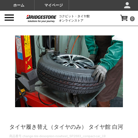
ホーム
マイページ
コクピット・タイヤ館
0
オンラインストア
IMAGES
タイヤ履き替え（タイヤのみ） タイヤ館 白河
DETAILS
商品番号
change-tire-desorption-nowheel_SP2683_compact-car_19