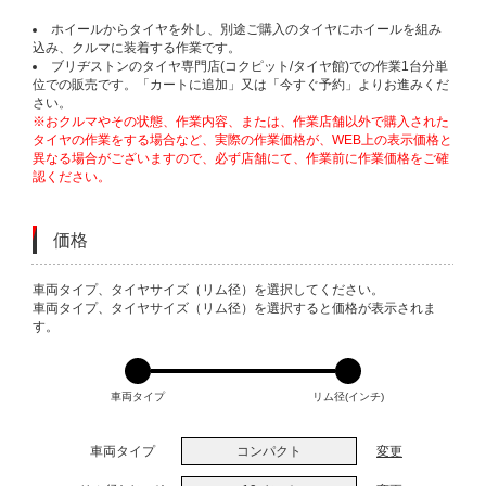
ホイールからタイヤを外し、別途ご購入のタイヤにホイールを組み
込み、クルマに装着する作業です。
ブリヂストンのタイヤ専門店(コクピット/タイヤ館)での作業1台分単
位での販売です。「カートに追加」又は「今すぐ予約」よりお進みくだ
さい。
※おクルマやその状態、作業内容、または、作業店舗以外で購入された
タイヤの作業をする場合など、実際の作業価格が、WEB上の表示価格と
異なる場合がございますので、必ず店舗にて、作業前に作業価格をご確
認ください。
価格
VARIATIONS
車両タイプ、タイヤサイズ（リム径）を選択してください。
車両タイプ、タイヤサイズ（リム径）を選択すると価格が表示されま
す。
車両タイプ
リム径(インチ)
車両タイプ
コンパクト
変更