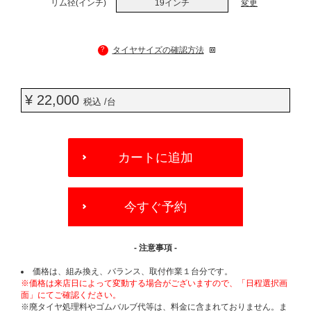
リム径(インチ)
19インチ
変更
?
タイヤサイズの確認方法
¥ 22,000
税込 /台
ADD
TO
カートに追加
CART
OPTIONS
今すぐ予約
- 注意事項 -
価格は、組み換え、バランス、取付作業１台分です。
※価格は来店日によって変動する場合がございますので、「日程選択画
面」にてご確認ください。
※廃タイヤ処理料やゴムバルブ代等は、料金に含まれておりません。ま