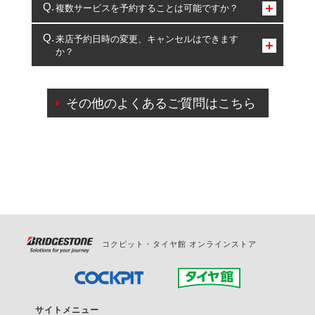
コクピット・タイヤ館のみとなります。
複数サービスを予約することは可能ですか？
複数サービスのご予約は可能です。
来店予約日時の変更、キャンセルはできます
か？
一部の商品・サービスの組み合わせに限り、同時にご予約が
出来ないものもございます。
ご来店予約日の3営業日前までマイページからの予約
日変更が可能です。
その他のよくあるご質問はこちら
ご来店予約日の3営業日前を過ぎている場合のご予約
の日時変更につきましては、直接ご予約の店舗まで
お問合せください。
また、やむを得ない事由によりご予約のキャンセル
をご希望の際は、直接ご予約いただいた店舗へご連
絡ください。
コクピット・タイヤ館 オンラインストア
サイトメニュー