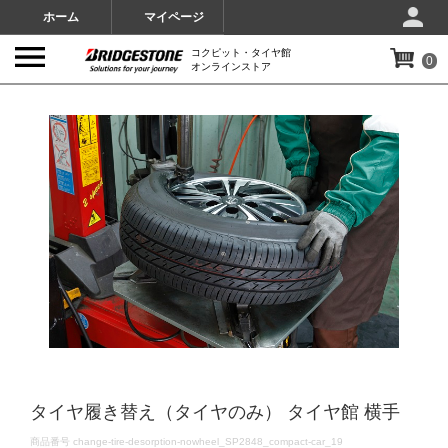
ホーム
マイページ
コクピット・タイヤ館
0
オンラインストア
IMAGES
タイヤ履き替え（タイヤのみ） タイヤ館 横手
DETAILS
商品番号
change-tire-desorption-nowheel_SP2848_compact-car_19