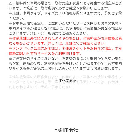
た一部特殊な車両の場合で、取付に追加費用などが発生する場合がござ
います。作業前に、取付店舗で必ずご確認をお願いいたします。
※店舗、車両タイプ、サイズにより価格が異なりますので、予めご了承
ください。
※お車を店頭で確認し、ご選択いただいたサービス内容とお車の状態・
車両タイプ等が適合しない場合は、表示価格と作業価格が異なる場合が
ございます。詳しくは、店舗にてご確認ください。
※作業店舗以外で購入されたタイヤの場合は、作業料金が表示価格と異
なる場合がございます。詳しくは、店舗にてご確認ください。
※メンテパック会員のお客様は、未使用チケットをお持ちの場合、表示
価格に関わらず当サービスをご利用頂けます。
※ご注文時のサイズ間違いなど、お客様の責により取付ができない場合
も含め、商品の交換、返品返金等お受けいたしかねますので、必ず車両
やサイズ等をご確認の上お申し込みいただきますようお願い致します。
※違法改造車の入庫作業および、作業によって車体への接触や車枠やフ
ェンダーからのはみ出し等、法規を逸脱する作業については、お受けい
たしかねますので、予めご了承ください。
※輸入車や一部希少車種等には対応できない場合もございます。
※おクルマの状態(作業の安全性を確保できない場合など含め)によって
は、ご来店当日であっても、作業をお断りさせて頂く場合もございま
す。
ADDITIONAL
INFORMATION
ご利用方法