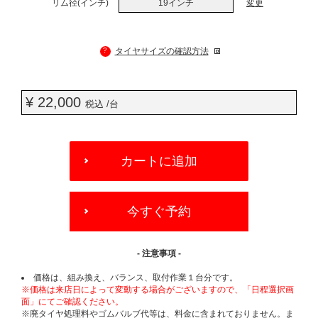
リム径(インチ)
19インチ
変更
?
タイヤサイズの確認方法
¥ 22,000
税込 /台
ADD
TO
カートに追加
CART
OPTIONS
今すぐ予約
- 注意事項 -
価格は、組み換え、バランス、取付作業１台分です。
※価格は来店日によって変動する場合がございますので、「日程選択画
面」にてご確認ください。
※廃タイヤ処理料やゴムバルブ代等は、料金に含まれておりません。ま