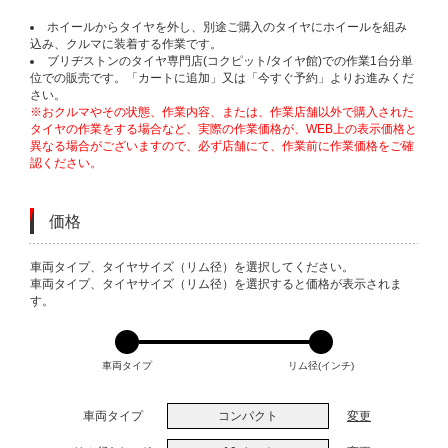
ホイールからタイヤを外し、別途ご購入のタイヤにホイールを組み
込み、クルマに装着する作業です。
ブリヂストンのタイヤ専門店(コクピット/タイヤ館)での作業1台分単
位での販売です。「カートに追加」又は「今すぐ予約」よりお進みくだ
さい。
※おクルマやその状態、作業内容、または、作業店舗以外で購入された
タイヤの作業をする場合など、実際の作業価格が、WEB上の表示価格と
異なる場合がございますので、必ず店舗にて、作業前に作業価格をご確
認ください。
価格
VARIATIONS
車両タイプ、タイヤサイズ（リム径）を選択してください。
車両タイプ、タイヤサイズ（リム径）を選択すると価格が表示されま
す。
車両タイプ
リム径(インチ)
車両タイプ
コンパクト
変更