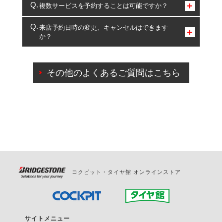
コクピット・タイヤ館のみとなります。
複数サービスを予約することは可能ですか？
複数サービスのご予約は可能です。
来店予約日時の変更、キャンセルはできます
か？
一部の商品・サービスの組み合わせに限り、同時にご予約が
出来ないものもございます。
ご来店予約日の3営業日前までマイページからの予約
日変更が可能です。
その他のよくあるご質問はこちら
ご来店予約日の3営業日前を過ぎている場合のご予約
の日時変更につきましては、直接ご予約の店舗まで
お問合せください。
また、やむを得ない事由によりご予約のキャンセル
をご希望の際は、直接ご予約いただいた店舗へご連
絡ください。
コクピット・タイヤ館 オンラインストア
サイトメニュー