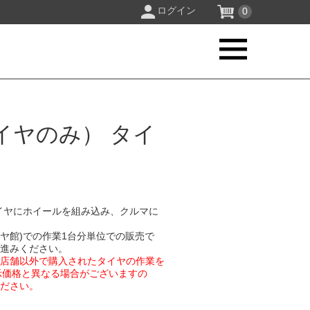
ログイン
0
イヤのみ） タイ
イヤにホイールを組み込み、クルマに
イヤ館)での作業1台分単位での販売で
お進みください。
業店舗以外で購入されたタイヤの作業を
示価格と異なる場合がございますの
ください。