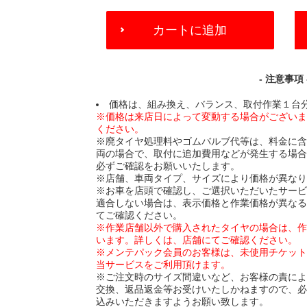
ADD
カートに追加
TO
CART
OPTIONS
- 注意事項 
価格は、組み換え、バランス、取付作業１台
※価格は来店日によって変動する場合がござい
ください。
※廃タイヤ処理料やゴムバルブ代等は、料金に
両の場合で、取付に追加費用などが発生する場
必ずご確認をお願いいたします。
※店舗、車両タイプ、サイズにより価格が異な
※お車を店頭で確認し、ご選択いただいたサー
適合しない場合は、表示価格と作業価格が異な
てご確認ください。
※作業店舗以外で購入されたタイヤの場合は、
います。詳しくは、店舗にてご確認ください。
※メンテパック会員のお客様は、未使用チケッ
当サービスをご利用頂けます。
※ご注文時のサイズ間違いなど、お客様の責に
交換、返品返金等お受けいたしかねますので、
込みいただきますようお願い致します。