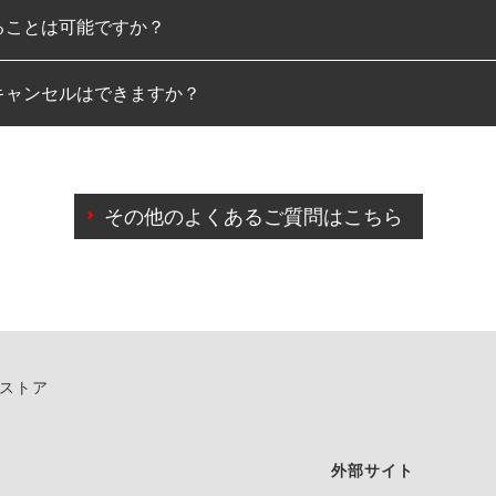
ることは可能ですか？
のみとなります。
キャンセルはできますか？
は可能です。
わせに限り、同時にご予約が出来ないものもございます。
日前までマイページからの予約日変更が可能です。
日前を過ぎている場合のご予約の日時変更につきましては、直
その他のよくあるご質問はこちら
由によりご予約のキャンセルをご希望の際は、直接ご予約いた
ンストア
外部サイト