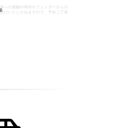
車体への接触や車枠やフェンダーからの
お受けいたしかねますので、予めご了承
合もございます。
場合など含め)によっては、ご来店当日
ざいます。