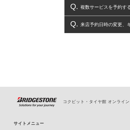
複数サービスを予約す
コクピット・タイヤ館
来店予約日時の変更、
複数サービスのご予約
一部の商品・サービスの組み合
ご来店予約日の3営業
ご来店予約日の3営業
ください。
また、やむを得ない事
い。
コクピット・タイヤ館 オンライ
サイトメニュー