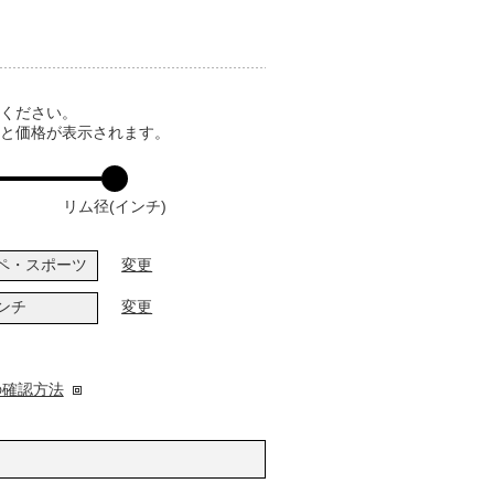
てください。
ると価格が表示されます。
リム径(インチ)
ペ・スポーツ
変更
インチ
変更
の確認方法