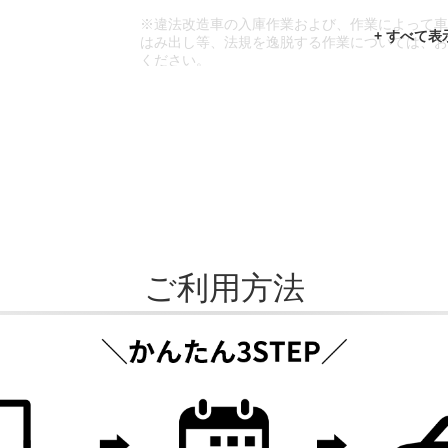
※違法改造車の入庫作業および、作業によって
はみ出し等、法規を逸脱する作業については、
ください。
※輸入車や一部希少車種等には対応できない場
※おクルマの状態(作業の安全性を確保できない
であっても、作業をお断りさせて頂く場合もご
ご利用方法