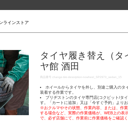
ンラインストア
タイヤ履き替え（タ
ヤ館 酒田
DETAILS
商品番号
change-tire-desorption-nowheel_SP2973_sedan_15
ホイールからタイヤを外し、別途ご購入のタ
装着する作業です。
ブリヂストンのタイヤ専門店(コクピット/タ
す。「カートに追加」又は「今すぐ予約」より
※おクルマやその状態、作業内容、または、作
する場合など、実際の作業価格が、WEB上の表
で、必ず店舗にて、作業前に作業価格をご確認