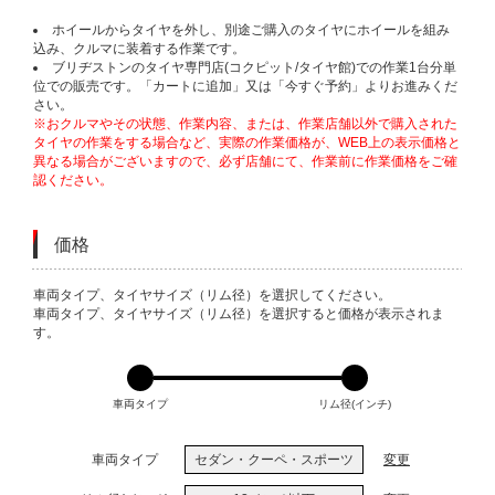
ホイールからタイヤを外し、別途ご購入のタイヤにホイールを組み
込み、クルマに装着する作業です。
ブリヂストンのタイヤ専門店(コクピット/タイヤ館)での作業1台分単
位での販売です。「カートに追加」又は「今すぐ予約」よりお進みくだ
さい。
※おクルマやその状態、作業内容、または、作業店舗以外で購入された
タイヤの作業をする場合など、実際の作業価格が、WEB上の表示価格と
異なる場合がございますので、必ず店舗にて、作業前に作業価格をご確
認ください。
価格
VARIATIONS
車両タイプ、タイヤサイズ（リム径）を選択してください。
車両タイプ、タイヤサイズ（リム径）を選択すると価格が表示されま
す。
車両タイプ
リム径(インチ)
車両タイプ
セダン・クーペ・スポーツ
変更