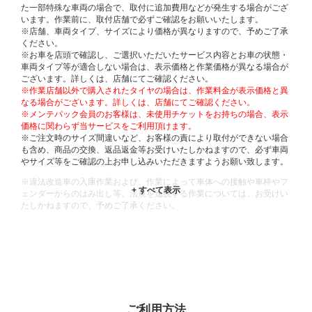
た一部特殊な車両の場合で、取付に追加費用などが発生する場合がござ
います。作業前に、取付店舗で必ずご確認をお願いいたします。
※店舗、車両タイプ、サイズにより価格が異なりますので、予めご了承
ください。
※お車を店頭で確認し、ご選択いただいたサービス内容とお車の状態・
車両タイプ等が適合しない場合は、表示価格と作業価格が異なる場合が
ございます。詳しくは、店舗にてご確認ください。
※作業店舗以外で購入されたタイヤの場合は、作業料金が表示価格と異
なる場合がございます。詳しくは、店舗にてご確認ください。
※メンテパック会員のお客様は、未使用チケットをお持ちの場合、表示
価格に関わらず当サービスをご利用頂けます。
※ご注文時のサイズ間違いなど、お客様の責により取付ができない場合
も含め、商品の交換、返品返金等お受けいたしかねますので、必ず車両
やサイズ等をご確認の上お申し込みいただきますようお願い致します。
※違法改造車の入庫作業および、作業によって車体への接触や車枠やフ
ェンダーからのはみ出し等、法規を逸脱する作業については、お受けい
たしかねますので、予めご了承ください。
※輸入車や一部希少車種等には対応できない場合もございます。
※おクルマの状態(作業の安全性を確保できない場合など含め)によって
は、ご来店当日であっても、作業をお断りさせて頂く場合もございま
す。
ADDITIONAL
INFORMATION
ご利用方法