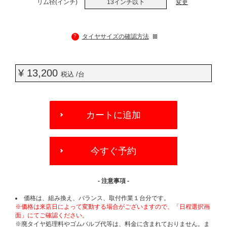
リム径(インチ)
13インチ以下
変更
?
タイヤサイズの確認方法
¥ 13,200
税込 /台
ADD
TO
カートに追加
CART
OPTIONS
今すぐ予約
- 注意事項 -
価格は、組み換え、バランス、取付作業１台分です。
※価格は来店日によって変動する場合がございますので、「日程選択画
面」にてご確認ください。
※廃タイヤ処理料やゴムバルブ代等は、料金に含まれておりません。ま