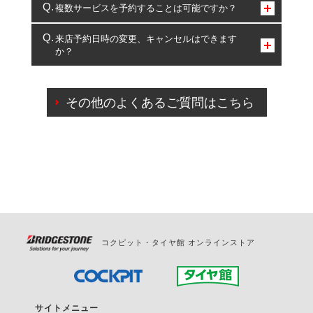
コクピット・タイヤ館のみとなります。
複数サービスを予約することは可能ですか？
複数サービスのご予約は可能です。
来店予約日時の変更、キャンセルはできます
か？
一部の商品・サービスの組み合わせに限り、同時にご予約が
出来ないものもございます。
ご来店予約日の3営業日前までマイページからの予約
日変更が可能です。
その他のよくあるご質問はこちら
ご来店予約日の3営業日前を過ぎている場合のご予約
の日時変更につきましては、直接ご予約の店舗まで
お問合せください。
また、やむを得ない事由によりご予約のキャンセル
をご希望の際は、直接ご予約いただいた店舗へご連
絡ください。
コクピット・タイヤ館 オンラインストア
サイトメニュー