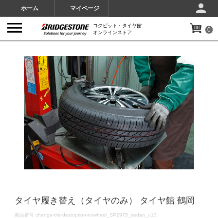
ホーム
マイページ
コクピット・タイヤ館
0
オンラインストア
IMAGES
タイヤ履き替え（タイヤのみ） タイヤ館 鶴岡
DETAILS
商品番号
change-tire-desorption-nowheel_SP2975_sedan_u13