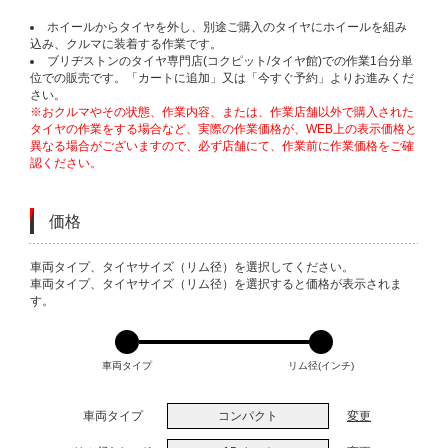
ホイールからタイヤを外し、別途ご購入のタイヤにホイールを組み
込み、クルマに装着する作業です。
ブリヂストンのタイヤ専門店(コクピット/タイヤ館)での作業1台分単
位での販売です。「カートに追加」又は「今すぐ予約」よりお進みくだ
さい。
※おクルマやその状態、作業内容、または、作業店舗以外で購入された
タイヤの作業をする場合など、実際の作業価格が、WEB上の表示価格と
異なる場合がございますので、必ず店舗にて、作業前に作業価格をご確
認ください。
価格
VARIATIONS
車両タイプ、タイヤサイズ（リム径）を選択してください。
車両タイプ、タイヤサイズ（リム径）を選択すると価格が表示されま
す。
車両タイプ
リム径(インチ)
車両タイプ
コンパクト
変更