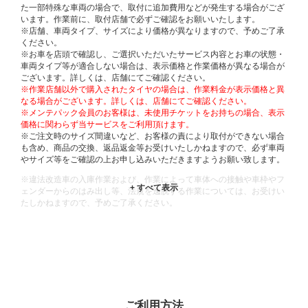
た一部特殊な車両の場合で、取付に追加費用などが発生する場合がござ
います。作業前に、取付店舗で必ずご確認をお願いいたします。
※店舗、車両タイプ、サイズにより価格が異なりますので、予めご了承
ください。
※お車を店頭で確認し、ご選択いただいたサービス内容とお車の状態・
車両タイプ等が適合しない場合は、表示価格と作業価格が異なる場合が
ございます。詳しくは、店舗にてご確認ください。
※作業店舗以外で購入されたタイヤの場合は、作業料金が表示価格と異
なる場合がございます。詳しくは、店舗にてご確認ください。
※メンテパック会員のお客様は、未使用チケットをお持ちの場合、表示
価格に関わらず当サービスをご利用頂けます。
※ご注文時のサイズ間違いなど、お客様の責により取付ができない場合
も含め、商品の交換、返品返金等お受けいたしかねますので、必ず車両
やサイズ等をご確認の上お申し込みいただきますようお願い致します。
※違法改造車の入庫作業および、作業によって車体への接触や車枠やフ
ェンダーからのはみ出し等、法規を逸脱する作業については、お受けい
たしかねますので、予めご了承ください。
※輸入車や一部希少車種等には対応できない場合もございます。
※おクルマの状態(作業の安全性を確保できない場合など含め)によって
は、ご来店当日であっても、作業をお断りさせて頂く場合もございま
す。
ADDITIONAL
INFORMATION
ご利用方法