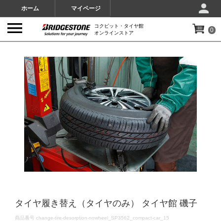
ホーム
マイページ
コクピット・タイヤ館
0
オンラインストア
IMAGES
タイヤ履き替え（タイヤのみ） タイヤ館 磯子
DETAILS
商品番号
change-tire-desorption-nowheel_SP3562_compact-car_15