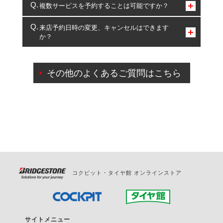
コクピット・タイヤ館のみとなります。
複数サービスを予約することは可能ですか？
複数サービスのご予約は可能です。
来店予約日時の変更、キャンセルはできます
か？
一部の商品・サービスの組み合わせに限り、同時にご予約が
出来ないものもございます。
ご来店予約日の3営業日前までマイページからの予約
日変更が可能です。
その他のよくあるご質問はこちら
ご来店予約日の3営業日前を過ぎている場合のご予約
の日時変更につきましては、直接ご予約の店舗まで
お問合せください。
また、やむを得ない事由によりご予約のキャンセル
をご希望の際は、直接ご予約いただいた店舗へご連
絡ください。
コクピット・タイヤ館 オンラインストア
サイトメニュー