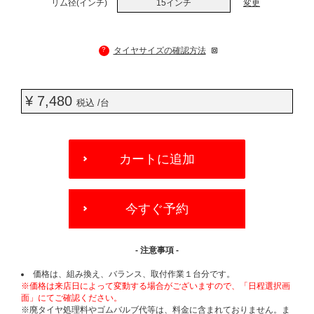
リム径(インチ)
15インチ
変更
?
タイヤサイズの確認方法
¥ 7,480
税込 /台
ADD
TO
カートに追加
CART
OPTIONS
今すぐ予約
- 注意事項 -
価格は、組み換え、バランス、取付作業１台分です。
※価格は来店日によって変動する場合がございますので、「日程選択画
面」にてご確認ください。
※廃タイヤ処理料やゴムバルブ代等は、料金に含まれておりません。ま