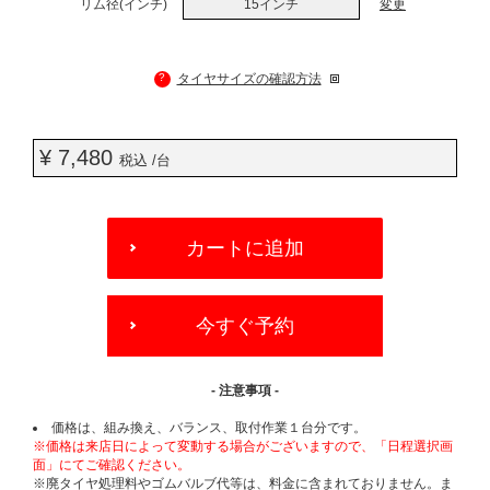
リム径(インチ)
15インチ
変更
?
タイヤサイズの確認方法
¥ 7,480
税込 /台
ADD
TO
カートに追加
CART
OPTIONS
今すぐ予約
- 注意事項 -
価格は、組み換え、バランス、取付作業１台分です。
※価格は来店日によって変動する場合がございますので、「日程選択画
面」にてご確認ください。
※廃タイヤ処理料やゴムバルブ代等は、料金に含まれておりません。ま