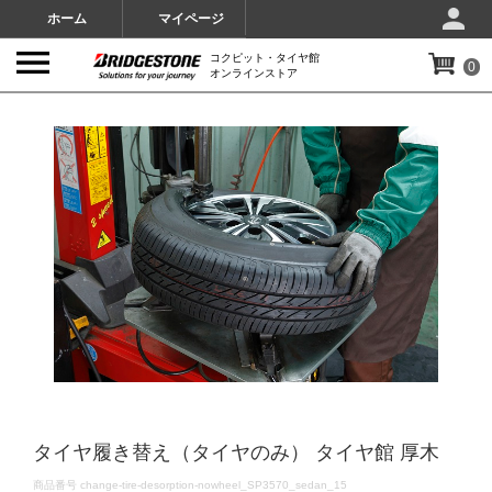
ホーム
マイページ
コクピット・タイヤ館
0
オンラインストア
IMAGES
タイヤ履き替え（タイヤのみ） タイヤ館 厚木
DETAILS
商品番号
change-tire-desorption-nowheel_SP3570_sedan_15