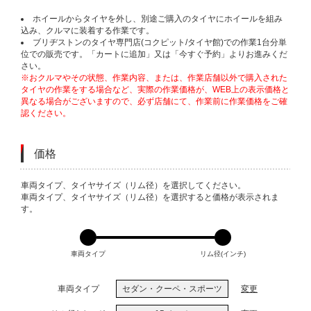
ホイールからタイヤを外し、別途ご購入のタイヤにホイールを組み
込み、クルマに装着する作業です。
ブリヂストンのタイヤ専門店(コクピット/タイヤ館)での作業1台分単
位での販売です。「カートに追加」又は「今すぐ予約」よりお進みくだ
さい。
※おクルマやその状態、作業内容、または、作業店舗以外で購入された
タイヤの作業をする場合など、実際の作業価格が、WEB上の表示価格と
異なる場合がございますので、必ず店舗にて、作業前に作業価格をご確
認ください。
価格
VARIATIONS
車両タイプ、タイヤサイズ（リム径）を選択してください。
車両タイプ、タイヤサイズ（リム径）を選択すると価格が表示されま
す。
車両タイプ
リム径(インチ)
車両タイプ
セダン・クーペ・スポーツ
変更