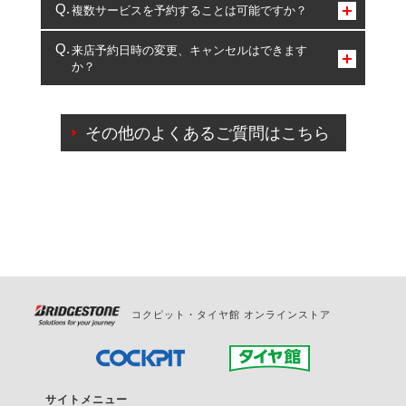
コクピット・タイヤ館のみとなります。
複数サービスを予約することは可能ですか？
複数サービスのご予約は可能です。
来店予約日時の変更、キャンセルはできます
か？
一部の商品・サービスの組み合わせに限り、同時にご予約が
出来ないものもございます。
ご来店予約日の3営業日前までマイページからの予約
日変更が可能です。
その他のよくあるご質問はこちら
ご来店予約日の3営業日前を過ぎている場合のご予約
の日時変更につきましては、直接ご予約の店舗まで
お問合せください。
また、やむを得ない事由によりご予約のキャンセル
をご希望の際は、直接ご予約いただいた店舗へご連
絡ください。
コクピット・タイヤ館 オンラインストア
サイトメニュー