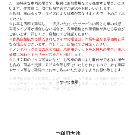
た一部特殊な車両の場合で、取付に追加費用などが発生する場合がござ
います。作業前に、取付店舗で必ずご確認をお願いいたします。
※店舗、車両タイプ、サイズにより価格が異なりますので、予めご了承
ください。
※お車を店頭で確認し、ご選択いただいたサービス内容とお車の状態・
車両タイプ等が適合しない場合は、表示価格と作業価格が異なる場合が
ございます。詳しくは、店舗にてご確認ください。
※作業店舗以外で購入されたタイヤの場合は、作業料金が表示価格と異
なる場合がございます。詳しくは、店舗にてご確認ください。
※メンテパック会員のお客様は、未使用チケットをお持ちの場合、表示
価格に関わらず当サービスをご利用頂けます。
※ご注文時のサイズ間違いなど、お客様の責により取付ができない場合
も含め、商品の交換、返品返金等お受けいたしかねますので、必ず車両
やサイズ等をご確認の上お申し込みいただきますようお願い致します。
※違法改造車の入庫作業および、作業によって車体への接触や車枠やフ
ェンダーからのはみ出し等、法規を逸脱する作業については、お受けい
たしかねますので、予めご了承ください。
※輸入車や一部希少車種等には対応できない場合もございます。
※おクルマの状態(作業の安全性を確保できない場合など含め)によって
は、ご来店当日であっても、作業をお断りさせて頂く場合もございま
す。
ADDITIONAL
INFORMATION
ご利用方法