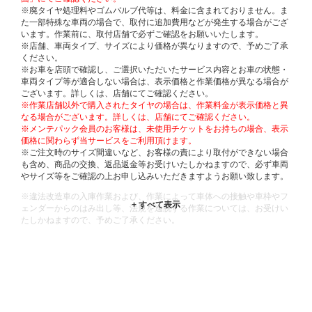
※廃タイヤ処理料やゴムバルブ代等は、料金に含まれておりません。ま
た一部特殊な車両の場合で、取付に追加費用などが発生する場合がござ
います。作業前に、取付店舗で必ずご確認をお願いいたします。
※店舗、車両タイプ、サイズにより価格が異なりますので、予めご了承
ください。
※お車を店頭で確認し、ご選択いただいたサービス内容とお車の状態・
車両タイプ等が適合しない場合は、表示価格と作業価格が異なる場合が
ございます。詳しくは、店舗にてご確認ください。
※作業店舗以外で購入されたタイヤの場合は、作業料金が表示価格と異
なる場合がございます。詳しくは、店舗にてご確認ください。
※メンテパック会員のお客様は、未使用チケットをお持ちの場合、表示
価格に関わらず当サービスをご利用頂けます。
※ご注文時のサイズ間違いなど、お客様の責により取付ができない場合
も含め、商品の交換、返品返金等お受けいたしかねますので、必ず車両
やサイズ等をご確認の上お申し込みいただきますようお願い致します。
※違法改造車の入庫作業および、作業によって車体への接触や車枠やフ
ェンダーからのはみ出し等、法規を逸脱する作業については、お受けい
たしかねますので、予めご了承ください。
※輸入車や一部希少車種等には対応できない場合もございます。
※おクルマの状態(作業の安全性を確保できない場合など含め)によって
は、ご来店当日であっても、作業をお断りさせて頂く場合もございま
す。
ADDITIONAL
INFORMATION