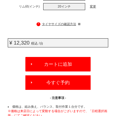
リム径(インチ)
20インチ
変更
?
タイヤサイズの確認方法
¥ 12,320
税込 /台
ADD
TO
カートに追加
CART
OPTIONS
今すぐ予約
- 注意事項 -
価格は、組み換え、バランス、取付作業１台分です。
※価格は来店日によって変動する場合がございますので、「日程選択画
面」にてご確認ください。