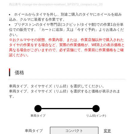
DETAILS
商品番号
change-tire-desorption-nowheel_SP3573_compact-car_20
ホイールからタイヤを外し、別途ご購入のタイヤにホイールを組み
込み、クルマに装着する作業です。
ブリヂストンのタイヤ専門店(コクピット/タイヤ館)での作業1台分単
位での販売です。「カートに追加」又は「今すぐ予約」よりお進みくだ
さい。
※おクルマやその状態、作業内容、または、作業店舗以外で購入された
タイヤの作業をする場合など、実際の作業価格が、WEB上の表示価格と
異なる場合がございますので、必ず店舗にて、作業前に作業価格をご確
認ください。
価格
VARIATIONS
車両タイプ、タイヤサイズ（リム径）を選択してください。
車両タイプ、タイヤサイズ（リム径）を選択すると価格が表示されま
す。
車両タイプ
リム径(インチ)
車両タイプ
コンパクト
変更