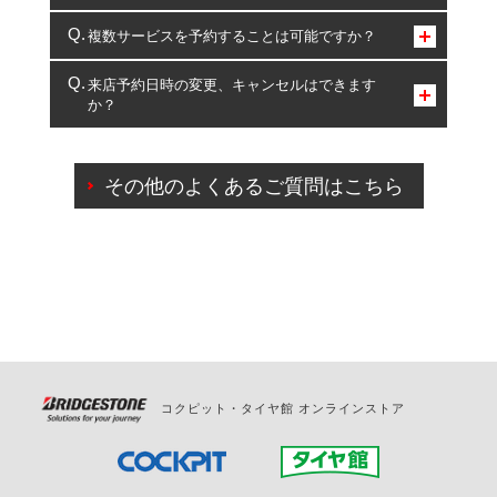
コクピット・タイヤ館のみとなります。
複数サービスを予約することは可能ですか？
複数サービスのご予約は可能です。
来店予約日時の変更、キャンセルはできます
か？
一部の商品・サービスの組み合わせに限り、同時にご予約が
出来ないものもございます。
ご来店予約日の3営業日前までマイページからの予約
日変更が可能です。
その他のよくあるご質問はこちら
ご来店予約日の3営業日前を過ぎている場合のご予約
の日時変更につきましては、直接ご予約の店舗まで
お問合せください。
また、やむを得ない事由によりご予約のキャンセル
をご希望の際は、直接ご予約いただいた店舗へご連
絡ください。
コクピット・タイヤ館 オンラインストア