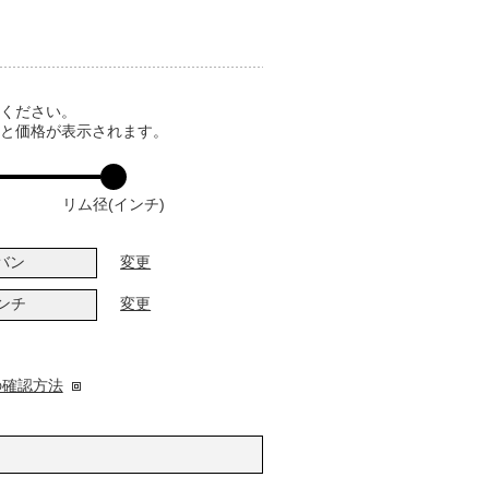
てください。
ると価格が表示されます。
リム径(インチ)
バン
変更
インチ
変更
の確認方法