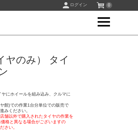
ログイン
0
イヤのみ） タイ
ン
イヤにホイールを組み込み、クルマに
イヤ館)での作業1台分単位での販売で
お進みください。
業店舗以外で購入されたタイヤの作業を
示価格と異なる場合がございますの
ください。