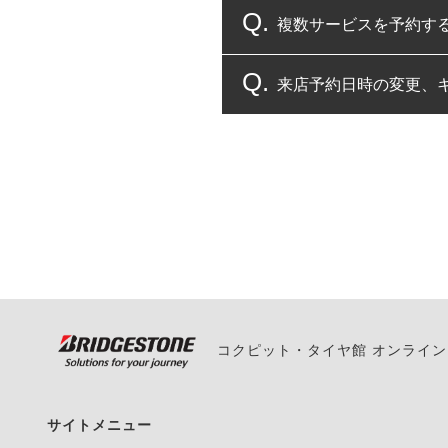
複数サービスを予約す
コクピット・タイヤ館
来店予約日時の変更、
複数サービスのご予約
一部の商品・サービスの組み合
ご来店予約日の3営業
ご来店予約日の3営業
ください。
また、やむを得ない事
い。
コクピット・タイヤ館 オンライ
サイトメニュー