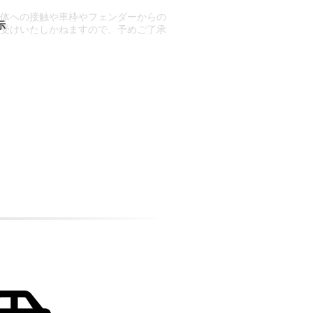
車体への接触や車枠やフェンダーからの
お受けいたしかねますので、予めご了承
合もございます。
場合など含め)によっては、ご来店当日
ざいます。