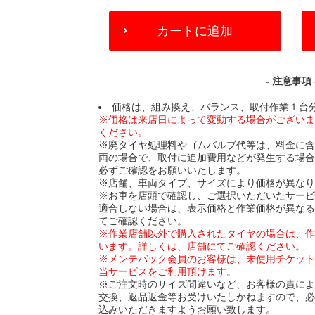
ADD
カートに追加
TO
CART
OPTIONS
- 注意事項 
価格は、組み換え、バランス、取付作業１台
※価格は来店日によって変動する場合がござい
ください。
※廃タイヤ処理料やゴムバルブ代等は、料金に
両の場合で、取付に追加費用などが発生する場
必ずご確認をお願いいたします。
※店舗、車両タイプ、サイズにより価格が異な
※お車を店頭で確認し、ご選択いただいたサー
適合しない場合は、表示価格と作業価格が異な
てご確認ください。
※作業店舗以外で購入されたタイヤの場合は、
います。詳しくは、店舗にてご確認ください。
※メンテパック会員のお客様は、未使用チケッ
当サービスをご利用頂けます。
※ご注文時のサイズ間違いなど、お客様の責に
交換、返品返金等お受けいたしかねますので、
込みいただきますようお願い致します。