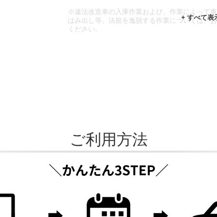
※違法改造車の入庫作業および、作業によって
はみ出し等、法規を逸脱する作業については、
ください。
※輸入車や一部希少車種等には対応できない場
※おクルマの状態(作業の安全性を確保できない
であっても、作業をお断りさせて頂く場合もご
ご利用方法