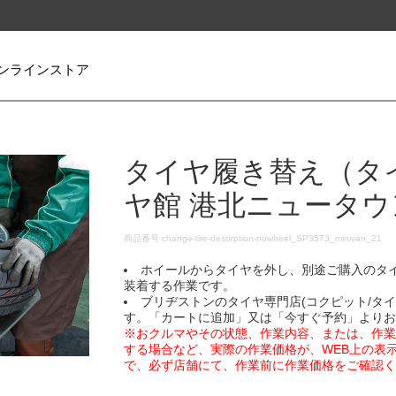
ンラインストア
タイヤ履き替え（タ
ヤ館 港北ニュータウ
DETAILS
商品番号
change-tire-desorption-nowheel_SP3573_minivan_21
ホイールからタイヤを外し、別途ご購入のタ
装着する作業です。
ブリヂストンのタイヤ専門店(コクピット/タ
す。「カートに追加」又は「今すぐ予約」より
※おクルマやその状態、作業内容、または、作
する場合など、実際の作業価格が、WEB上の表
で、必ず店舗にて、作業前に作業価格をご確認