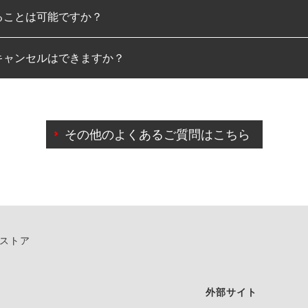
ることは可能ですか？
のみとなります。
キャンセルはできますか？
は可能です。
わせに限り、同時にご予約が出来ないものもございます。
日前までマイページからの予約日変更が可能です。
日前を過ぎている場合のご予約の日時変更につきましては、直
その他のよくあるご質問はこちら
由によりご予約のキャンセルをご希望の際は、直接ご予約いた
ンストア
外部サイト