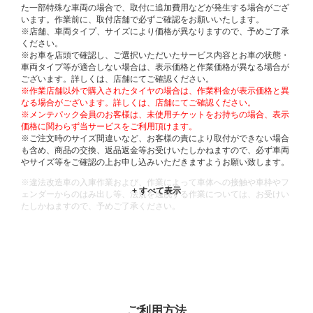
た一部特殊な車両の場合で、取付に追加費用などが発生する場合がござ
います。作業前に、取付店舗で必ずご確認をお願いいたします。
※店舗、車両タイプ、サイズにより価格が異なりますので、予めご了承
ください。
※お車を店頭で確認し、ご選択いただいたサービス内容とお車の状態・
車両タイプ等が適合しない場合は、表示価格と作業価格が異なる場合が
ございます。詳しくは、店舗にてご確認ください。
※作業店舗以外で購入されたタイヤの場合は、作業料金が表示価格と異
なる場合がございます。詳しくは、店舗にてご確認ください。
※メンテパック会員のお客様は、未使用チケットをお持ちの場合、表示
価格に関わらず当サービスをご利用頂けます。
※ご注文時のサイズ間違いなど、お客様の責により取付ができない場合
も含め、商品の交換、返品返金等お受けいたしかねますので、必ず車両
やサイズ等をご確認の上お申し込みいただきますようお願い致します。
※違法改造車の入庫作業および、作業によって車体への接触や車枠やフ
ェンダーからのはみ出し等、法規を逸脱する作業については、お受けい
たしかねますので、予めご了承ください。
※輸入車や一部希少車種等には対応できない場合もございます。
※おクルマの状態(作業の安全性を確保できない場合など含め)によって
は、ご来店当日であっても、作業をお断りさせて頂く場合もございま
す。
ADDITIONAL
INFORMATION
ご利用方法