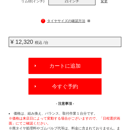
リム径(インチ)
21インチ
変更
?
タイヤサイズの確認方法
¥ 12,320
税込 /台
ADD
TO
カートに追加
CART
OPTIONS
今すぐ予約
- 注意事項 -
価格は、組み換え、バランス、取付作業１台分です。
※価格は来店日によって変動する場合がございますので、「日程選択画
面」にてご確認ください。
※廃タイヤ処理料やゴムバルブ代等は、料金に含まれておりません。ま