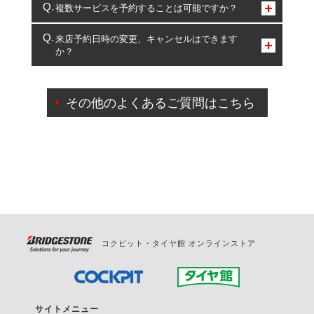
コクピット・タイヤ館のみとなります。
複数サービスを予約することは可能ですか？
複数サービスのご予約は可能です。
来店予約日時の変更、キャンセルはできます
か？
一部の商品・サービスの組み合わせに限り、同時にご予約が
出来ないものもございます。
ご来店予約日の3営業日前までマイページからの予約
日変更が可能です。
その他のよくあるご質問はこちら
ご来店予約日の3営業日前を過ぎている場合のご予約
の日時変更につきましては、直接ご予約の店舗まで
お問合せください。
また、やむを得ない事由によりご予約のキャンセル
をご希望の際は、直接ご予約いただいた店舗へご連
絡ください。
コクピット・タイヤ館 オンラインストア
サイトメニュー