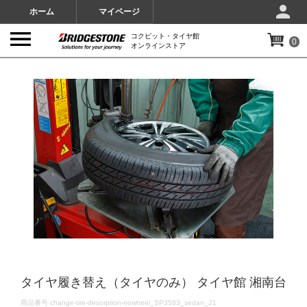
ホーム
マイページ
コクピット・タイヤ館
0
オンラインストア
IMAGES
タイヤ履き替え（タイヤのみ） タイヤ館 湘南台
DETAILS
商品番号
change-tire-desorption-nowheel_SP3583_sedan_21