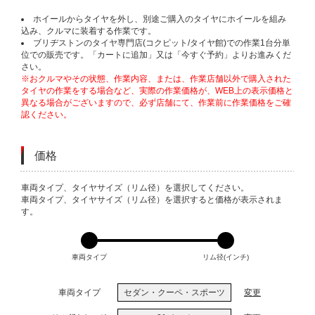
ホイールからタイヤを外し、別途ご購入のタイヤにホイールを組み
込み、クルマに装着する作業です。
ブリヂストンのタイヤ専門店(コクピット/タイヤ館)での作業1台分単
位での販売です。「カートに追加」又は「今すぐ予約」よりお進みくだ
さい。
※おクルマやその状態、作業内容、または、作業店舗以外で購入された
タイヤの作業をする場合など、実際の作業価格が、WEB上の表示価格と
異なる場合がございますので、必ず店舗にて、作業前に作業価格をご確
認ください。
価格
VARIATIONS
車両タイプ、タイヤサイズ（リム径）を選択してください。
車両タイプ、タイヤサイズ（リム径）を選択すると価格が表示されま
す。
車両タイプ
リム径(インチ)
車両タイプ
セダン・クーペ・スポーツ
変更