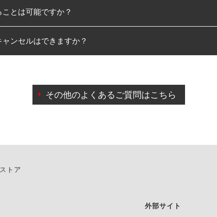
ることは可能ですか？
のみとなります。
キャンセルはできますか？
は可能です。
わせに限り、同時にご予約が出来ないものもございます。
日前までマイページからの予約日変更が可能です。
日前を過ぎている場合のご予約の日時変更につきましては、直
その他のよくあるご質問はこちら
由によりご予約のキャンセルをご希望の際は、直接ご予約いた
ンストア
外部サイト