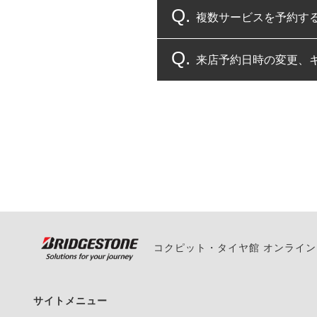
複数サービスを予約す
コクピット・タイヤ館
来店予約日時の変更、
複数サービスのご予約
一部の商品・サービスの組み合
ご来店予約日の3営業
ご来店予約日の3営業
ください。
また、やむを得ない事
い。
コクピット・タイヤ館 オンライ
サイトメニュー