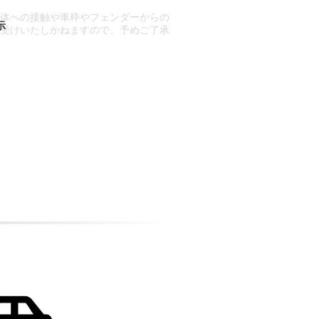
車体への接触や車枠やフェンダーからの
お受けいたしかねますので、予めご了承
合もございます。
場合など含め)によっては、ご来店当日
ざいます。