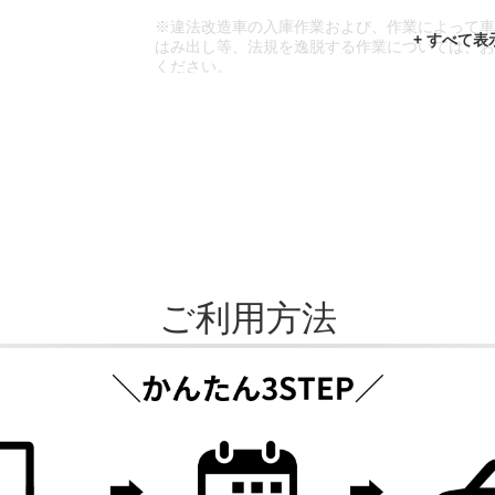
※違法改造車の入庫作業および、作業によって
はみ出し等、法規を逸脱する作業については、
ください。
※輸入車や一部希少車種等には対応できない場
※おクルマの状態(作業の安全性を確保できない
であっても、作業をお断りさせて頂く場合もご
ご利用方法