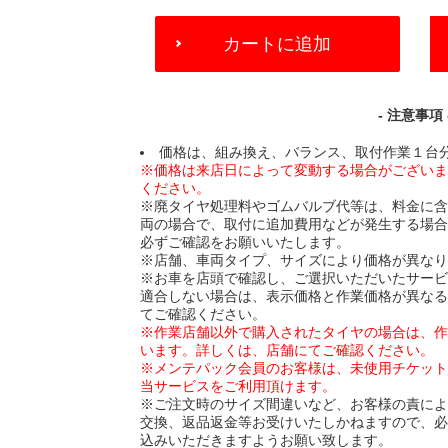
ADD
カートに追加
TO
CART
OPTIONS
- 注意事項 
価格は、組み換え、バランス、取付作業１台
※価格は来店日によって変動する場合がござい
ください。
※廃タイヤ処理料やゴムバルブ代等は、料金に
両の場合で、取付に追加費用などが発生する場
必ずご確認をお願いいたします。
※店舗、車両タイプ、サイズにより価格が異な
※お車を店頭で確認し、ご選択いただいたサー
適合しない場合は、表示価格と作業価格が異な
てご確認ください。
※作業店舗以外で購入されたタイヤの場合は、
います。詳しくは、店舗にてご確認ください。
※メンテパック会員のお客様は、未使用チケッ
当サービスをご利用頂けます。
※ご注文時のサイズ間違いなど、お客様の責に
交換、返品返金等お受けいたしかねますので、
込みいただきますようお願い致します。