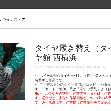
ンラインストア
タイヤ履き替え（タ
ヤ館 西横浜
DETAILS
商品番号
change-tire-desorption-nowheel_SP3584_sedan_21
ホイールからタイヤを外し、別途ご購入のタ
装着する作業です。
ブリヂストンのタイヤ専門店(コクピット/タ
す。「カートに追加」又は「今すぐ予約」より
※おクルマやその状態、作業内容、または、作
する場合など、実際の作業価格が、WEB上の表
で、必ず店舗にて、作業前に作業価格をご確認