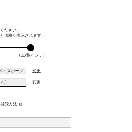
てください。
ると価格が表示されます。
リム径(インチ)
ペ・スポーツ
変更
インチ
変更
の確認方法