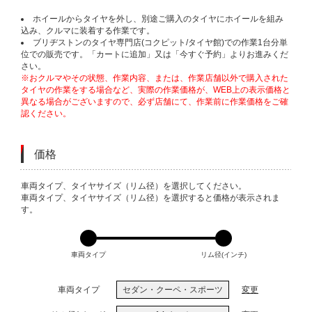
ホイールからタイヤを外し、別途ご購入のタイヤにホイールを組み
込み、クルマに装着する作業です。
ブリヂストンのタイヤ専門店(コクピット/タイヤ館)での作業1台分単
位での販売です。「カートに追加」又は「今すぐ予約」よりお進みくだ
さい。
※おクルマやその状態、作業内容、または、作業店舗以外で購入された
タイヤの作業をする場合など、実際の作業価格が、WEB上の表示価格と
異なる場合がございますので、必ず店舗にて、作業前に作業価格をご確
認ください。
価格
VARIATIONS
車両タイプ、タイヤサイズ（リム径）を選択してください。
車両タイプ、タイヤサイズ（リム径）を選択すると価格が表示されま
す。
車両タイプ
リム径(インチ)
車両タイプ
セダン・クーペ・スポーツ
変更