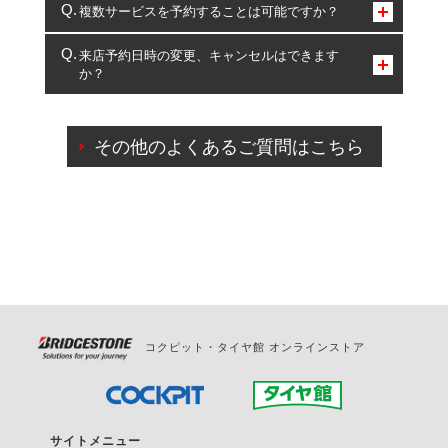
コクピット・タイヤ館のみとなります。
複数サービスを予約することは可能ですか？
複数サービスのご予約は可能です。
来店予約日時の変更、キャンセルはできます
か？
一部の商品・サービスの組み合わせに限り、同時にご予約が
出来ないものもございます。
ご来店予約日の3営業日前までマイページからの予約
日変更が可能です。
その他のよくあるご質問はこちら
ご来店予約日の3営業日前を過ぎている場合のご予約
の日時変更につきましては、直接ご予約の店舗まで
お問合せください。
また、やむを得ない事由によりご予約のキャンセル
をご希望の際は、直接ご予約いただいた店舗へご連
絡ください。
コクピット・タイヤ館 オンラインストア
サイトメニュー