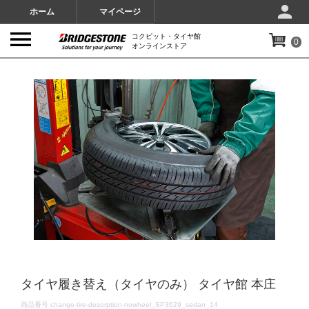
ホーム
マイページ
コクピット・タイヤ館
0
オンラインストア
IMAGES
タイヤ履き替え（タイヤのみ） タイヤ館 本庄
DETAILS
商品番号
change-tire-desorption-nowheel_SP3629_sedan_14