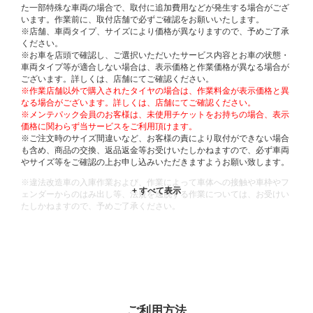
た一部特殊な車両の場合で、取付に追加費用などが発生する場合がござ
います。作業前に、取付店舗で必ずご確認をお願いいたします。
※店舗、車両タイプ、サイズにより価格が異なりますので、予めご了承
ください。
※お車を店頭で確認し、ご選択いただいたサービス内容とお車の状態・
車両タイプ等が適合しない場合は、表示価格と作業価格が異なる場合が
ございます。詳しくは、店舗にてご確認ください。
※作業店舗以外で購入されたタイヤの場合は、作業料金が表示価格と異
なる場合がございます。詳しくは、店舗にてご確認ください。
※メンテパック会員のお客様は、未使用チケットをお持ちの場合、表示
価格に関わらず当サービスをご利用頂けます。
※ご注文時のサイズ間違いなど、お客様の責により取付ができない場合
も含め、商品の交換、返品返金等お受けいたしかねますので、必ず車両
やサイズ等をご確認の上お申し込みいただきますようお願い致します。
※違法改造車の入庫作業および、作業によって車体への接触や車枠やフ
ェンダーからのはみ出し等、法規を逸脱する作業については、お受けい
たしかねますので、予めご了承ください。
※輸入車や一部希少車種等には対応できない場合もございます。
※おクルマの状態(作業の安全性を確保できない場合など含め)によって
は、ご来店当日であっても、作業をお断りさせて頂く場合もございま
す。
ADDITIONAL
INFORMATION
ご利用方法