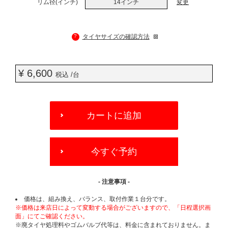
リム径(インチ)
14インチ
変更
?
タイヤサイズの確認方法
¥ 6,600
税込 /台
ADD
TO
カートに追加
CART
OPTIONS
今すぐ予約
- 注意事項 -
価格は、組み換え、バランス、取付作業１台分です。
※価格は来店日によって変動する場合がございますので、「日程選択画
面」にてご確認ください。
※廃タイヤ処理料やゴムバルブ代等は、料金に含まれておりません。ま