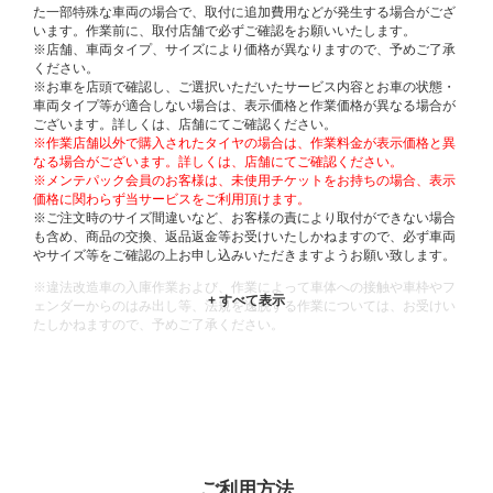
た一部特殊な車両の場合で、取付に追加費用などが発生する場合がござ
います。作業前に、取付店舗で必ずご確認をお願いいたします。
※店舗、車両タイプ、サイズにより価格が異なりますので、予めご了承
ください。
※お車を店頭で確認し、ご選択いただいたサービス内容とお車の状態・
車両タイプ等が適合しない場合は、表示価格と作業価格が異なる場合が
ございます。詳しくは、店舗にてご確認ください。
※作業店舗以外で購入されたタイヤの場合は、作業料金が表示価格と異
なる場合がございます。詳しくは、店舗にてご確認ください。
※メンテパック会員のお客様は、未使用チケットをお持ちの場合、表示
価格に関わらず当サービスをご利用頂けます。
※ご注文時のサイズ間違いなど、お客様の責により取付ができない場合
も含め、商品の交換、返品返金等お受けいたしかねますので、必ず車両
やサイズ等をご確認の上お申し込みいただきますようお願い致します。
※違法改造車の入庫作業および、作業によって車体への接触や車枠やフ
ェンダーからのはみ出し等、法規を逸脱する作業については、お受けい
たしかねますので、予めご了承ください。
※輸入車や一部希少車種等には対応できない場合もございます。
※おクルマの状態(作業の安全性を確保できない場合など含め)によって
は、ご来店当日であっても、作業をお断りさせて頂く場合もございま
す。
ADDITIONAL
INFORMATION
ご利用方法