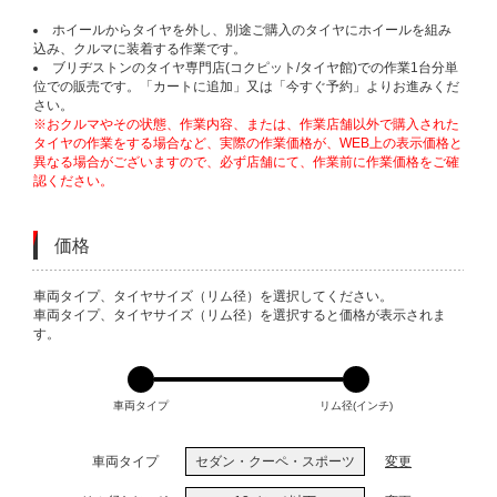
ホイールからタイヤを外し、別途ご購入のタイヤにホイールを組み
込み、クルマに装着する作業です。
ブリヂストンのタイヤ専門店(コクピット/タイヤ館)での作業1台分単
位での販売です。「カートに追加」又は「今すぐ予約」よりお進みくだ
さい。
※おクルマやその状態、作業内容、または、作業店舗以外で購入された
タイヤの作業をする場合など、実際の作業価格が、WEB上の表示価格と
異なる場合がございますので、必ず店舗にて、作業前に作業価格をご確
認ください。
価格
VARIATIONS
車両タイプ、タイヤサイズ（リム径）を選択してください。
車両タイプ、タイヤサイズ（リム径）を選択すると価格が表示されま
す。
車両タイプ
リム径(インチ)
車両タイプ
セダン・クーペ・スポーツ
変更