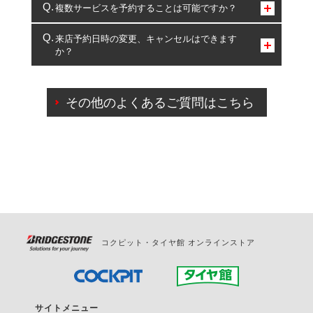
コクピット・タイヤ館のみとなります。
複数サービスを予約することは可能ですか？
複数サービスのご予約は可能です。
来店予約日時の変更、キャンセルはできます
か？
一部の商品・サービスの組み合わせに限り、同時にご予約が
出来ないものもございます。
ご来店予約日の3営業日前までマイページからの予約
日変更が可能です。
その他のよくあるご質問はこちら
ご来店予約日の3営業日前を過ぎている場合のご予約
の日時変更につきましては、直接ご予約の店舗まで
お問合せください。
また、やむを得ない事由によりご予約のキャンセル
をご希望の際は、直接ご予約いただいた店舗へご連
絡ください。
コクピット・タイヤ館 オンラインストア
サイトメニュー