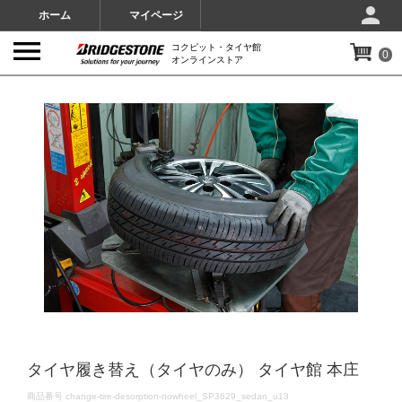
ホーム
マイページ
コクピット・タイヤ館
0
オンラインストア
IMAGES
タイヤ履き替え（タイヤのみ） タイヤ館 本庄
DETAILS
商品番号
change-tire-desorption-nowheel_SP3629_sedan_u13