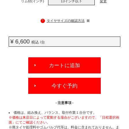
リム径(インチ)
13インチ以下
変更
?
タイヤサイズの確認方法
¥ 6,600
税込 /台
ADD
TO
カートに追加
CART
OPTIONS
今すぐ予約
- 注意事項 -
価格は、組み換え、バランス、取付作業１台分です。
※価格は来店日によって変動する場合がございますので、「日程選択画
面」にてご確認ください。
※廃タイヤ処理料やゴムバルブ代等は、料金に含まれておりません。ま