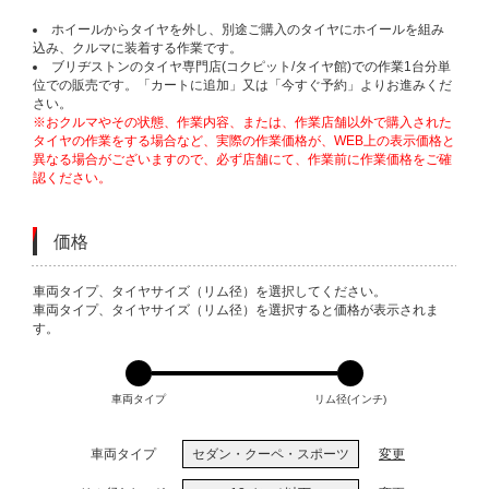
ホイールからタイヤを外し、別途ご購入のタイヤにホイールを組み
込み、クルマに装着する作業です。
ブリヂストンのタイヤ専門店(コクピット/タイヤ館)での作業1台分単
位での販売です。「カートに追加」又は「今すぐ予約」よりお進みくだ
さい。
※おクルマやその状態、作業内容、または、作業店舗以外で購入された
タイヤの作業をする場合など、実際の作業価格が、WEB上の表示価格と
異なる場合がございますので、必ず店舗にて、作業前に作業価格をご確
認ください。
価格
VARIATIONS
車両タイプ、タイヤサイズ（リム径）を選択してください。
車両タイプ、タイヤサイズ（リム径）を選択すると価格が表示されま
す。
車両タイプ
リム径(インチ)
車両タイプ
セダン・クーペ・スポーツ
変更