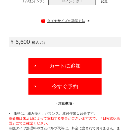
リム径(インチ)
13インチ以下
変更
?
タイヤサイズの確認方法
¥ 6,600
税込 /台
ADD
TO
カートに追加
CART
OPTIONS
今すぐ予約
- 注意事項 -
価格は、組み換え、バランス、取付作業１台分です。
※価格は来店日によって変動する場合がございますので、「日程選択画
面」にてご確認ください。
※廃タイヤ処理料やゴムバルブ代等は、料金に含まれておりません。ま