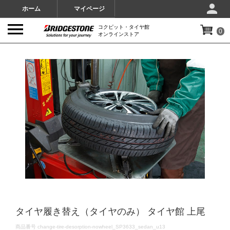
ホーム
マイページ
コクピット・タイヤ館
0
オンラインストア
IMAGES
タイヤ履き替え（タイヤのみ） タイヤ館 上尾
DETAILS
商品番号
change-tire-desorption-nowheel_SP3633_sedan_u13