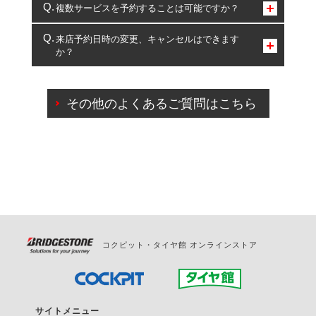
コクピット・タイヤ館のみとなります。
複数サービスを予約することは可能ですか？
複数サービスのご予約は可能です。
来店予約日時の変更、キャンセルはできます
か？
一部の商品・サービスの組み合わせに限り、同時にご予約が
出来ないものもございます。
ご来店予約日の3営業日前までマイページからの予約
日変更が可能です。
その他のよくあるご質問はこちら
ご来店予約日の3営業日前を過ぎている場合のご予約
の日時変更につきましては、直接ご予約の店舗まで
お問合せください。
また、やむを得ない事由によりご予約のキャンセル
をご希望の際は、直接ご予約いただいた店舗へご連
絡ください。
コクピット・タイヤ館 オンラインストア
サイトメニュー