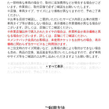
た一部特殊な車両の場合で、取付に追加費用などが発生する場合がござ
います。作業前に、取付店舗で必ずご確認をお願いいたします。
※店舗、車両タイプ、サイズにより価格が異なりますので、予めご了承
ください。
※お車を店頭で確認し、ご選択いただいたサービス内容とお車の状態・
車両タイプ等が適合しない場合は、表示価格と作業価格が異なる場合が
ございます。詳しくは、店舗にてご確認ください。
※作業店舗以外で購入されたタイヤの場合は、作業料金が表示価格と異
なる場合がございます。詳しくは、店舗にてご確認ください。
※メンテパック会員のお客様は、未使用チケットをお持ちの場合、表示
価格に関わらず当サービスをご利用頂けます。
※ご注文時のサイズ間違いなど、お客様の責により取付ができない場合
も含め、商品の交換、返品返金等お受けいたしかねますので、必ず車両
やサイズ等をご確認の上お申し込みいただきますようお願い致します。
※違法改造車の入庫作業および、作業によって車体への接触や車枠やフ
ェンダーからのはみ出し等、法規を逸脱する作業については、お受けい
たしかねますので、予めご了承ください。
※輸入車や一部希少車種等には対応できない場合もございます。
※おクルマの状態(作業の安全性を確保できない場合など含め)によって
は、ご来店当日であっても、作業をお断りさせて頂く場合もございま
す。
ADDITIONAL
INFORMATION
ご利用方法