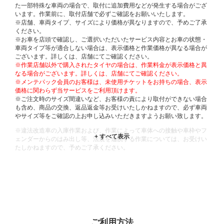
た一部特殊な車両の場合で、取付に追加費用などが発生する場合がござ
います。作業前に、取付店舗で必ずご確認をお願いいたします。
※店舗、車両タイプ、サイズにより価格が異なりますので、予めご了承
ください。
※お車を店頭で確認し、ご選択いただいたサービス内容とお車の状態・
車両タイプ等が適合しない場合は、表示価格と作業価格が異なる場合が
ございます。詳しくは、店舗にてご確認ください。
※作業店舗以外で購入されたタイヤの場合は、作業料金が表示価格と異
なる場合がございます。詳しくは、店舗にてご確認ください。
※メンテパック会員のお客様は、未使用チケットをお持ちの場合、表示
価格に関わらず当サービスをご利用頂けます。
※ご注文時のサイズ間違いなど、お客様の責により取付ができない場合
も含め、商品の交換、返品返金等お受けいたしかねますので、必ず車両
やサイズ等をご確認の上お申し込みいただきますようお願い致します。
※違法改造車の入庫作業および、作業によって車体への接触や車枠やフ
ェンダーからのはみ出し等、法規を逸脱する作業については、お受けい
たしかねますので、予めご了承ください。
※輸入車や一部希少車種等には対応できない場合もございます。
※おクルマの状態(作業の安全性を確保できない場合など含め)によって
は、ご来店当日であっても、作業をお断りさせて頂く場合もございま
す。
ADDITIONAL
INFORMATION
ご利用方法