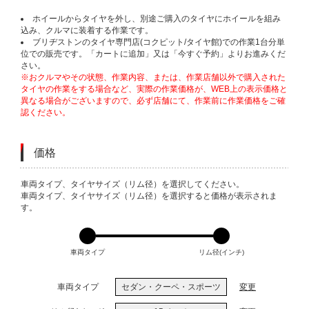
ホイールからタイヤを外し、別途ご購入のタイヤにホイールを組み
込み、クルマに装着する作業です。
ブリヂストンのタイヤ専門店(コクピット/タイヤ館)での作業1台分単
位での販売です。「カートに追加」又は「今すぐ予約」よりお進みくだ
さい。
※おクルマやその状態、作業内容、または、作業店舗以外で購入された
タイヤの作業をする場合など、実際の作業価格が、WEB上の表示価格と
異なる場合がございますので、必ず店舗にて、作業前に作業価格をご確
認ください。
価格
VARIATIONS
車両タイプ、タイヤサイズ（リム径）を選択してください。
車両タイプ、タイヤサイズ（リム径）を選択すると価格が表示されま
す。
車両タイプ
リム径(インチ)
車両タイプ
セダン・クーペ・スポーツ
変更