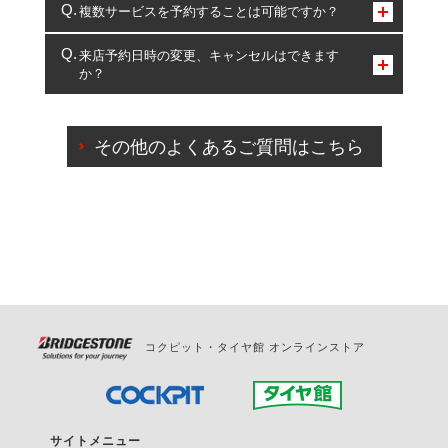
コクピット・タイヤ館のみとなります。
複数サービスを予約することは可能ですか？
複数サービスのご予約は可能です。
来店予約日時の変更、キャンセルはできます
か？
一部の商品・サービスの組み合わせに限り、同時にご予約が
出来ないものもございます。
ご来店予約日の3営業日前までマイページからの予約
日変更が可能です。
その他のよくあるご質問はこちら
ご来店予約日の3営業日前を過ぎている場合のご予約
の日時変更につきましては、直接ご予約の店舗まで
お問合せください。
また、やむを得ない事由によりご予約のキャンセル
をご希望の際は、直接ご予約いただいた店舗へご連
絡ください。
コクピット・タイヤ館 オンラインストア
サイトメニュー