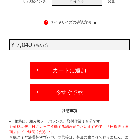
リム径(インチ)
15インチ
変更
?
タイヤサイズの確認方法
¥ 7,040
税込 /台
ADD
TO
カートに追加
CART
OPTIONS
今すぐ予約
- 注意事項 -
価格は、組み換え、バランス、取付作業１台分です。
※価格は来店日によって変動する場合がございますので、「日程選択画
面」にてご確認ください。
※廃タイヤ処理料やゴムバルブ代等は、料金に含まれておりません。ま