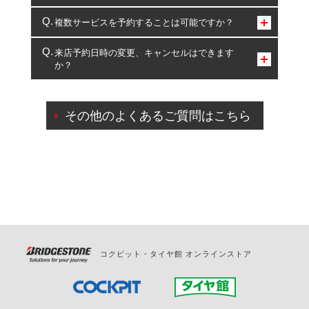
コクピット・タイヤ館のみとなります。
複数サービスを予約することは可能ですか？
複数サービスのご予約は可能です。
来店予約日時の変更、キャンセルはできます
か？
一部の商品・サービスの組み合わせに限り、同時にご予約が
出来ないものもございます。
ご来店予約日の3営業日前までマイページからの予約
日変更が可能です。
その他のよくあるご質問はこちら
ご来店予約日の3営業日前を過ぎている場合のご予約
の日時変更につきましては、直接ご予約の店舗まで
お問合せください。
また、やむを得ない事由によりご予約のキャンセル
をご希望の際は、直接ご予約いただいた店舗へご連
絡ください。
コクピット・タイヤ館 オンラインストア