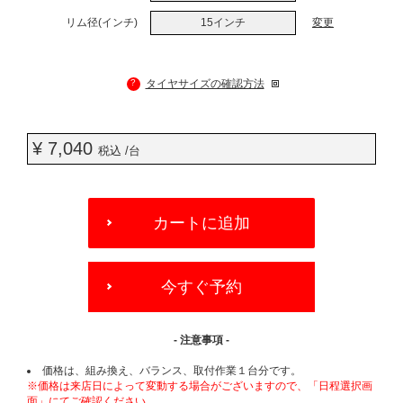
リム径(インチ)
15インチ
変更
?
タイヤサイズの確認方法
¥ 7,040
税込 /台
ADD
TO
カートに追加
CART
OPTIONS
今すぐ予約
- 注意事項 -
価格は、組み換え、バランス、取付作業１台分です。
※価格は来店日によって変動する場合がございますので、「日程選択画
面」にてご確認ください。