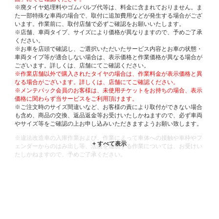
※廃タイヤ処理料やゴムバルブ代等は、料金に含まれておりません。ま
た一部特殊な車両の場合で、取付に追加費用などが発生する場合がござ
います。作業前に、取付店舗で必ずご確認をお願いいたします。
※店舗、車両タイプ、サイズにより価格が異なりますので、予めご了承
ください。
※お車を店頭で確認し、ご選択いただいたサービス内容とお車の状態・
車両タイプ等が適合しない場合は、表示価格と作業価格が異なる場合が
ございます。詳しくは、店舗にてご確認ください。
※作業店舗以外で購入されたタイヤの場合は、作業料金が表示価格と異
なる場合がございます。詳しくは、店舗にてご確認ください。
※メンテパック会員のお客様は、未使用チケットをお持ちの場合、表示
価格に関わらず当サービスをご利用頂けます。
※ご注文時のサイズ間違いなど、お客様の責により取付ができない場合
も含め、商品の交換、返品返金等お受けいたしかねますので、必ず車両
やサイズ等をご確認の上お申し込みいただきますようお願い致します。
※違法改造車の入庫作業および、作業によって車体への接触や車枠やフ
ェンダーからのはみ出し等、法規を逸脱する作業については、お受けい
たしかねますので、予めご了承ください。
※輸入車や一部希少車種等には対応できない場合もございます。
※おクルマの状態(作業の安全性を確保できない場合など含め)によって
は、ご来店当日であっても、作業をお断りさせて頂く場合もございま
す。
ADDITIONAL
INFORMATION