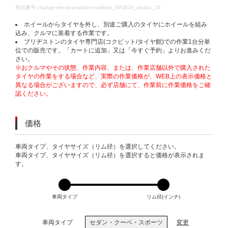
DETAILS
商品番号
change-tire-desorption-nowheel_SP3638_sedan_15
ホイールからタイヤを外し、別途ご購入のタイヤにホイールを組み
込み、クルマに装着する作業です。
ブリヂストンのタイヤ専門店(コクピット/タイヤ館)での作業1台分単
位での販売です。「カートに追加」又は「今すぐ予約」よりお進みくだ
さい。
※おクルマやその状態、作業内容、または、作業店舗以外で購入された
タイヤの作業をする場合など、実際の作業価格が、WEB上の表示価格と
異なる場合がございますので、必ず店舗にて、作業前に作業価格をご確
認ください。
価格
VARIATIONS
車両タイプ、タイヤサイズ（リム径）を選択してください。
車両タイプ、タイヤサイズ（リム径）を選択すると価格が表示されま
す。
車両タイプ
リム径(インチ)
車両タイプ
セダン・クーペ・スポーツ
変更