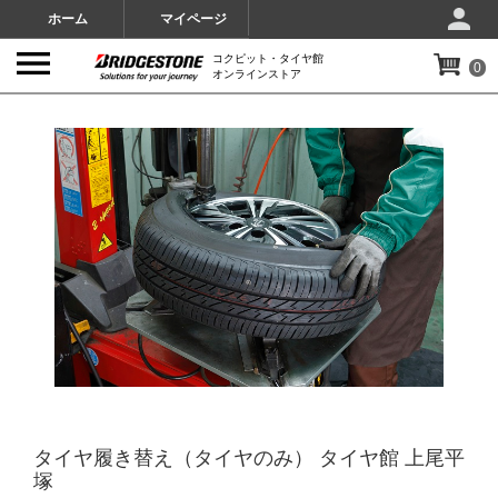
ホーム
マイページ
コクピット・タイヤ館
0
オンラインストア
IMAGES
タイヤ履き替え（タイヤのみ） タイヤ館 上尾平
塚