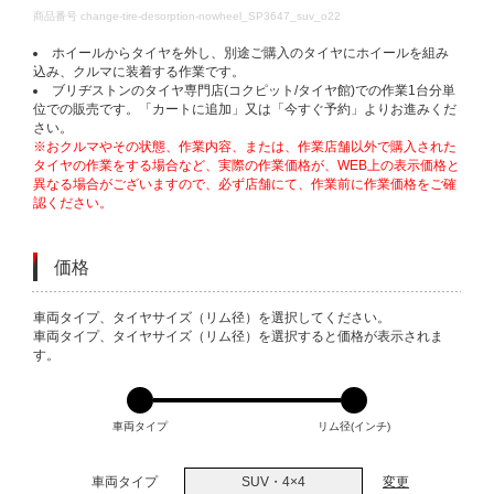
DETAILS
商品番号
change-tire-desorption-nowheel_SP3647_suv_o22
ホイールからタイヤを外し、別途ご購入のタイヤにホイールを組み
込み、クルマに装着する作業です。
ブリヂストンのタイヤ専門店(コクピット/タイヤ館)での作業1台分単
位での販売です。「カートに追加」又は「今すぐ予約」よりお進みくだ
さい。
※おクルマやその状態、作業内容、または、作業店舗以外で購入された
タイヤの作業をする場合など、実際の作業価格が、WEB上の表示価格と
異なる場合がございますので、必ず店舗にて、作業前に作業価格をご確
認ください。
価格
VARIATIONS
車両タイプ、タイヤサイズ（リム径）を選択してください。
車両タイプ、タイヤサイズ（リム径）を選択すると価格が表示されま
す。
車両タイプ
リム径(インチ)
車両タイプ
SUV・4×4
変更