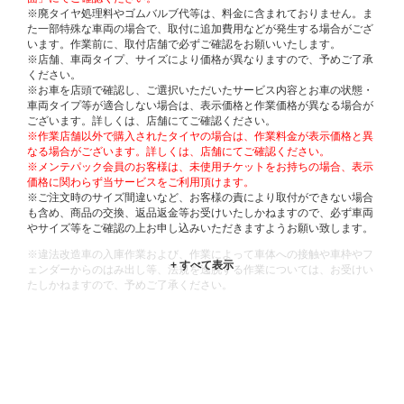
※廃タイヤ処理料やゴムバルブ代等は、料金に含まれておりません。ま
た一部特殊な車両の場合で、取付に追加費用などが発生する場合がござ
います。作業前に、取付店舗で必ずご確認をお願いいたします。
※店舗、車両タイプ、サイズにより価格が異なりますので、予めご了承
ください。
※お車を店頭で確認し、ご選択いただいたサービス内容とお車の状態・
車両タイプ等が適合しない場合は、表示価格と作業価格が異なる場合が
ございます。詳しくは、店舗にてご確認ください。
※作業店舗以外で購入されたタイヤの場合は、作業料金が表示価格と異
なる場合がございます。詳しくは、店舗にてご確認ください。
※メンテパック会員のお客様は、未使用チケットをお持ちの場合、表示
価格に関わらず当サービスをご利用頂けます。
※ご注文時のサイズ間違いなど、お客様の責により取付ができない場合
も含め、商品の交換、返品返金等お受けいたしかねますので、必ず車両
やサイズ等をご確認の上お申し込みいただきますようお願い致します。
※違法改造車の入庫作業および、作業によって車体への接触や車枠やフ
ェンダーからのはみ出し等、法規を逸脱する作業については、お受けい
たしかねますので、予めご了承ください。
※輸入車や一部希少車種等には対応できない場合もございます。
※おクルマの状態(作業の安全性を確保できない場合など含め)によって
は、ご来店当日であっても、作業をお断りさせて頂く場合もございま
す。
ADDITIONAL
INFORMATION