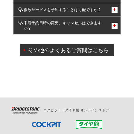
コクピット・タイヤ館のみとなります。
複数サービスを予約することは可能ですか？
複数サービスのご予約は可能です。
来店予約日時の変更、キャンセルはできます
か？
一部の商品・サービスの組み合わせに限り、同時にご予約が
出来ないものもございます。
ご来店予約日の3営業日前までマイページからの予約
日変更が可能です。
その他のよくあるご質問はこちら
ご来店予約日の3営業日前を過ぎている場合のご予約
の日時変更につきましては、直接ご予約の店舗まで
お問合せください。
また、やむを得ない事由によりご予約のキャンセル
をご希望の際は、直接ご予約いただいた店舗へご連
絡ください。
コクピット・タイヤ館 オンラインストア