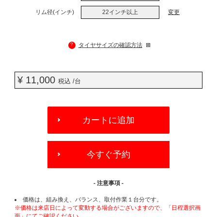
リム径(インチ)
22インチ以上
変更
?
タイヤサイズの確認方法
¥ 11,000
税込 /台
ADD
TO
カートに追加
CART
OPTIONS
今すぐ予約
- 注意事項 -
価格は、組み換え、バランス、取付作業１台分です。
※価格は来店日によって変動する場合がございますので、「日程選択画
面」にてご確認ください。