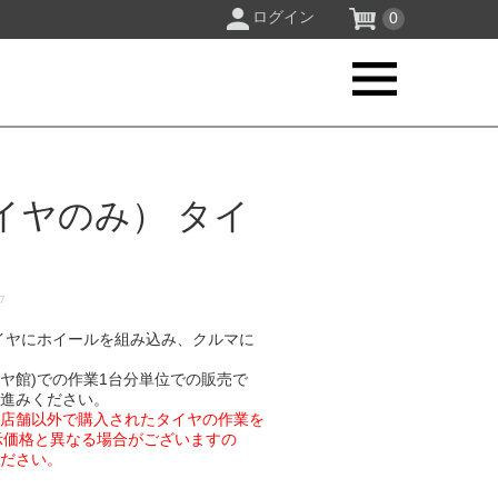
ログイン
0
イヤのみ） タイ
17
イヤにホイールを組み込み、クルマに
イヤ館)での作業1台分単位での販売で
お進みください。
業店舗以外で購入されたタイヤの作業を
示価格と異なる場合がございますの
ください。