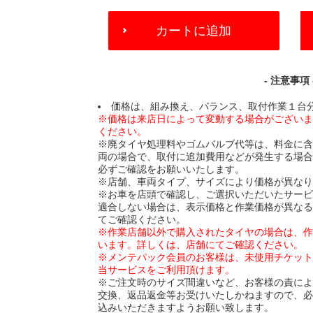
ADD
カートに追加
TO
CART
OPTIONS
- 注意事項 
価格は、組み換え、バランス、取付作業１台
※価格は来店日によって変動する場合がござい
ください。
※廃タイヤ処理料やゴムバルブ代等は、料金に
両の場合で、取付に追加費用などが発生する場
必ずご確認をお願いいたします。
※店舗、車両タイプ、サイズにより価格が異な
※お車を店頭で確認し、ご選択いただいたサー
適合しない場合は、表示価格と作業価格が異な
てご確認ください。
※作業店舗以外で購入されたタイヤの場合は、
います。詳しくは、店舗にてご確認ください。
※メンテパック会員のお客様は、未使用チケッ
当サービスをご利用頂けます。
※ご注文時のサイズ間違いなど、お客様の責に
交換、返品返金等お受けいたしかねますので、
込みいただきますようお願い致します。