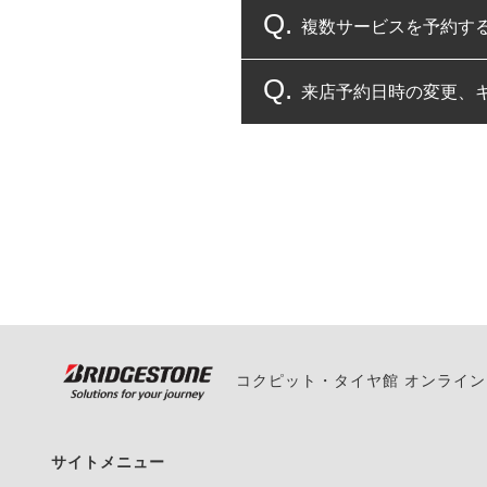
複数サービスを予約す
コクピット・タイヤ館
来店予約日時の変更、
複数サービスのご予約
一部の商品・サービスの組み合
ご来店予約日の3営業
ご来店予約日の3営業
ください。
また、やむを得ない事
い。
コクピット・タイヤ館 オンライ
サイトメニュー