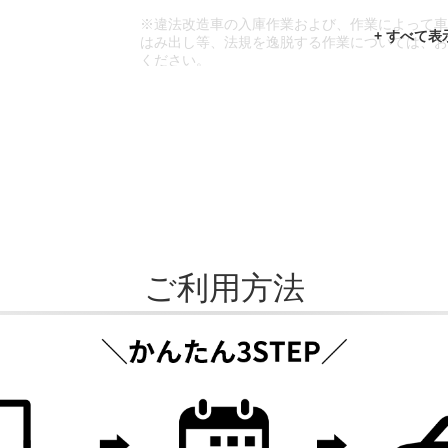
※違法改造車の入庫作業および、作業によって
はみ出し等、法規を逸脱する作業については、
ください。
※輸入車や一部希少車種等には対応できない場
※おクルマの状態(作業の安全性を確保できない
であっても、作業をお断りさせて頂く場合もご
ご利用方法