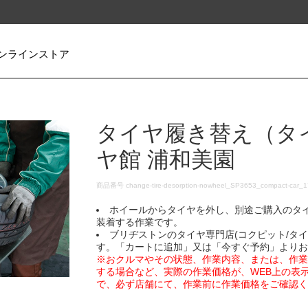
ンラインストア
タイヤ履き替え（タ
ヤ館 浦和美園
DETAILS
商品番号
change-tire-desorption-nowheel_SP3653_compact-car_
ホイールからタイヤを外し、別途ご購入のタ
装着する作業です。
ブリヂストンのタイヤ専門店(コクピット/タ
す。「カートに追加」又は「今すぐ予約」より
※おクルマやその状態、作業内容、または、作
する場合など、実際の作業価格が、WEB上の表
で、必ず店舗にて、作業前に作業価格をご確認