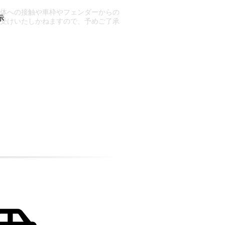
車体への接触や車枠やフェンダーからの
お受けいたしかねますので、予めご了承
合もございます。
場合など含め)によっては、ご来店当日
ざいます。