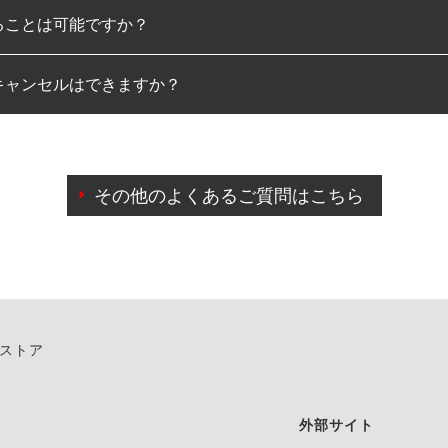
ることは可能ですか？
のみとなります。
キャンセルはできますか？
は可能です。
わせに限り、同時にご予約が出来ないものもございます。
日前までマイページからの予約日変更が可能です。
日前を過ぎている場合のご予約の日時変更につきましては、直
その他のよくあるご質問はこちら
由によりご予約のキャンセルをご希望の際は、直接ご予約いた
ンストア
外部サイト