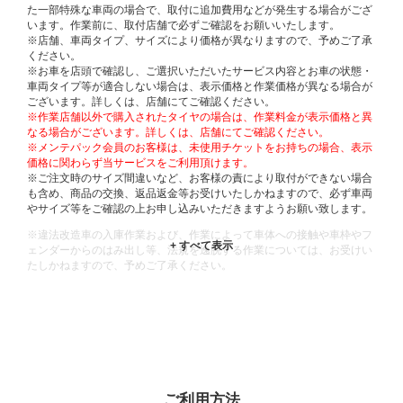
た一部特殊な車両の場合で、取付に追加費用などが発生する場合がござ
います。作業前に、取付店舗で必ずご確認をお願いいたします。
※店舗、車両タイプ、サイズにより価格が異なりますので、予めご了承
ください。
※お車を店頭で確認し、ご選択いただいたサービス内容とお車の状態・
車両タイプ等が適合しない場合は、表示価格と作業価格が異なる場合が
ございます。詳しくは、店舗にてご確認ください。
※作業店舗以外で購入されたタイヤの場合は、作業料金が表示価格と異
なる場合がございます。詳しくは、店舗にてご確認ください。
※メンテパック会員のお客様は、未使用チケットをお持ちの場合、表示
価格に関わらず当サービスをご利用頂けます。
※ご注文時のサイズ間違いなど、お客様の責により取付ができない場合
も含め、商品の交換、返品返金等お受けいたしかねますので、必ず車両
やサイズ等をご確認の上お申し込みいただきますようお願い致します。
※違法改造車の入庫作業および、作業によって車体への接触や車枠やフ
ェンダーからのはみ出し等、法規を逸脱する作業については、お受けい
たしかねますので、予めご了承ください。
※輸入車や一部希少車種等には対応できない場合もございます。
※おクルマの状態(作業の安全性を確保できない場合など含め)によって
は、ご来店当日であっても、作業をお断りさせて頂く場合もございま
す。
ADDITIONAL
INFORMATION
ご利用方法