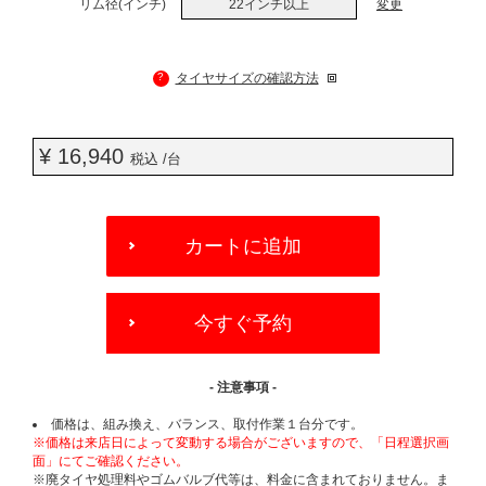
リム径(インチ)
22インチ以上
変更
?
タイヤサイズの確認方法
¥ 16,940
税込 /台
ADD
TO
カートに追加
CART
OPTIONS
今すぐ予約
- 注意事項 -
価格は、組み換え、バランス、取付作業１台分です。
※価格は来店日によって変動する場合がございますので、「日程選択画
面」にてご確認ください。
※廃タイヤ処理料やゴムバルブ代等は、料金に含まれておりません。ま