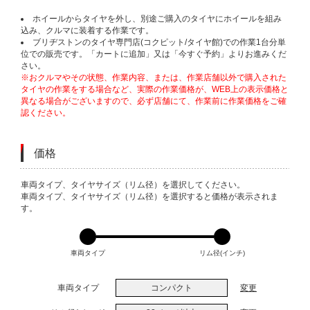
ホイールからタイヤを外し、別途ご購入のタイヤにホイールを組み
込み、クルマに装着する作業です。
ブリヂストンのタイヤ専門店(コクピット/タイヤ館)での作業1台分単
位での販売です。「カートに追加」又は「今すぐ予約」よりお進みくだ
さい。
※おクルマやその状態、作業内容、または、作業店舗以外で購入された
タイヤの作業をする場合など、実際の作業価格が、WEB上の表示価格と
異なる場合がございますので、必ず店舗にて、作業前に作業価格をご確
認ください。
価格
VARIATIONS
車両タイプ、タイヤサイズ（リム径）を選択してください。
車両タイプ、タイヤサイズ（リム径）を選択すると価格が表示されま
す。
車両タイプ
リム径(インチ)
車両タイプ
コンパクト
変更