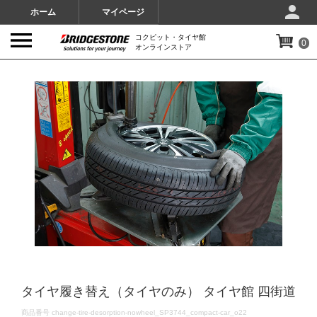
ホーム
マイページ
コクピット・タイヤ館
0
オンラインストア
IMAGES
タイヤ履き替え（タイヤのみ） タイヤ館 四街道
DETAILS
商品番号
change-tire-desorption-nowheel_SP3744_compact-car_o22