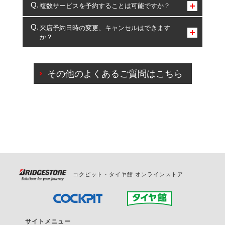
コクピット・タイヤ館のみとなります。
複数サービスを予約することは可能ですか？
複数サービスのご予約は可能です。
来店予約日時の変更、キャンセルはできます
か？
一部の商品・サービスの組み合わせに限り、同時にご予約が
出来ないものもございます。
ご来店予約日の3営業日前までマイページからの予約
日変更が可能です。
その他のよくあるご質問はこちら
ご来店予約日の3営業日前を過ぎている場合のご予約
の日時変更につきましては、直接ご予約の店舗まで
お問合せください。
また、やむを得ない事由によりご予約のキャンセル
をご希望の際は、直接ご予約いただいた店舗へご連
絡ください。
コクピット・タイヤ館 オンラインストア
サイトメニュー