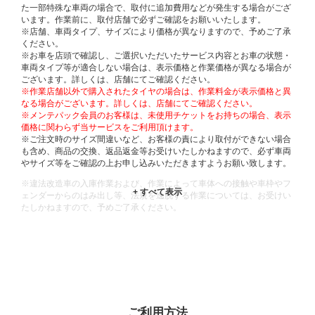
た一部特殊な車両の場合で、取付に追加費用などが発生する場合がござ
います。作業前に、取付店舗で必ずご確認をお願いいたします。
※店舗、車両タイプ、サイズにより価格が異なりますので、予めご了承
ください。
※お車を店頭で確認し、ご選択いただいたサービス内容とお車の状態・
車両タイプ等が適合しない場合は、表示価格と作業価格が異なる場合が
ございます。詳しくは、店舗にてご確認ください。
※作業店舗以外で購入されたタイヤの場合は、作業料金が表示価格と異
なる場合がございます。詳しくは、店舗にてご確認ください。
※メンテパック会員のお客様は、未使用チケットをお持ちの場合、表示
価格に関わらず当サービスをご利用頂けます。
※ご注文時のサイズ間違いなど、お客様の責により取付ができない場合
も含め、商品の交換、返品返金等お受けいたしかねますので、必ず車両
やサイズ等をご確認の上お申し込みいただきますようお願い致します。
※違法改造車の入庫作業および、作業によって車体への接触や車枠やフ
ェンダーからのはみ出し等、法規を逸脱する作業については、お受けい
たしかねますので、予めご了承ください。
※輸入車や一部希少車種等には対応できない場合もございます。
※おクルマの状態(作業の安全性を確保できない場合など含め)によって
は、ご来店当日であっても、作業をお断りさせて頂く場合もございま
す。
ADDITIONAL
INFORMATION
ご利用方法