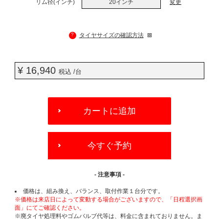
リム径(インチ)
20インチ
変更
?
タイヤサイズの確認方法
¥ 16,940
税込 /台
ADD
TO
カートに追加
CART
OPTIONS
今すぐ予約
- 注意事項 -
価格は、組み換え、バランス、取付作業１台分です。
※価格は来店日によって変動する場合がございますので、「日程選択画
面」にてご確認ください。
※廃タイヤ処理料やゴムバルブ代等は、料金に含まれておりません。ま