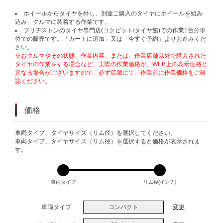
ホイールからタイヤを外し、別途ご購入のタイヤにホイールを組み
込み、クルマに装着する作業です。
ブリヂストンのタイヤ専門店(コクピット/タイヤ館)での作業1台分単
位での販売です。「カートに追加」又は「今すぐ予約」よりお進みくだ
さい。
※おクルマやその状態、作業内容、または、作業店舗以外で購入された
タイヤの作業をする場合など、実際の作業価格が、WEB上の表示価格と
異なる場合がございますので、必ず店舗にて、作業前に作業価格をご確
認ください。
価格
VARIATIONS
車両タイプ、タイヤサイズ（リム径）を選択してください。
車両タイプ、タイヤサイズ（リム径）を選択すると価格が表示されま
す。
車両タイプ
リム径(インチ)
車両タイプ
コンパクト
変更