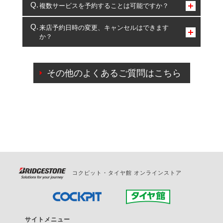
コクピット・タイヤ館のみとなります。
複数サービスを予約することは可能ですか？
複数サービスのご予約は可能です。
来店予約日時の変更、キャンセルはできます
か？
一部の商品・サービスの組み合わせに限り、同時にご予約が
出来ないものもございます。
ご来店予約日の3営業日前までマイページからの予約
日変更が可能です。
その他のよくあるご質問はこちら
ご来店予約日の3営業日前を過ぎている場合のご予約
の日時変更につきましては、直接ご予約の店舗まで
お問合せください。
また、やむを得ない事由によりご予約のキャンセル
をご希望の際は、直接ご予約いただいた店舗へご連
絡ください。
コクピット・タイヤ館 オンラインストア
サイトメニュー