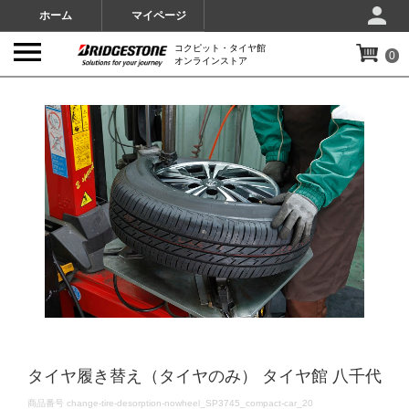
ホーム
マイページ
コクピット・タイヤ館
0
オンラインストア
IMAGES
タイヤ履き替え（タイヤのみ） タイヤ館 八千代
DETAILS
商品番号
change-tire-desorption-nowheel_SP3745_compact-car_20