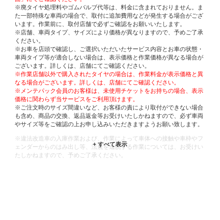
※廃タイヤ処理料やゴムバルブ代等は、料金に含まれておりません。ま
た一部特殊な車両の場合で、取付に追加費用などが発生する場合がござ
います。作業前に、取付店舗で必ずご確認をお願いいたします。
※店舗、車両タイプ、サイズにより価格が異なりますので、予めご了承
ください。
※お車を店頭で確認し、ご選択いただいたサービス内容とお車の状態・
車両タイプ等が適合しない場合は、表示価格と作業価格が異なる場合が
ございます。詳しくは、店舗にてご確認ください。
※作業店舗以外で購入されたタイヤの場合は、作業料金が表示価格と異
なる場合がございます。詳しくは、店舗にてご確認ください。
※メンテパック会員のお客様は、未使用チケットをお持ちの場合、表示
価格に関わらず当サービスをご利用頂けます。
※ご注文時のサイズ間違いなど、お客様の責により取付ができない場合
も含め、商品の交換、返品返金等お受けいたしかねますので、必ず車両
やサイズ等をご確認の上お申し込みいただきますようお願い致します。
※違法改造車の入庫作業および、作業によって車体への接触や車枠やフ
ェンダーからのはみ出し等、法規を逸脱する作業については、お受けい
たしかねますので、予めご了承ください。
※輸入車や一部希少車種等には対応できない場合もございます。
※おクルマの状態(作業の安全性を確保できない場合など含め)によって
は、ご来店当日であっても、作業をお断りさせて頂く場合もございま
す。
ADDITIONAL
INFORMATION