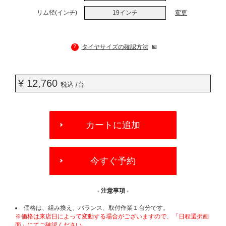
リム径(インチ)
19インチ
変更
?
タイヤサイズの確認方法
¥ 12,760
税込 /台
ADD
TO
カートに追加
CART
OPTIONS
今すぐ予約
- 注意事項 -
価格は、組み換え、バランス、取付作業１台分です。
※価格は来店日によって変動する場合がございますので、「日程選択画
面」にてご確認ください。