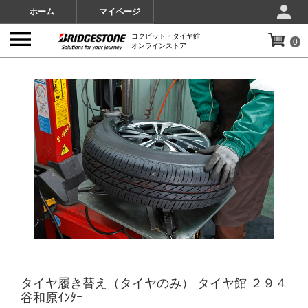
ホーム
マイページ
コクピット・タイヤ館
0
オンラインストア
IMAGES
タイヤ履き替え（タイヤのみ） タイヤ館 ２９４
谷和原ｲﾝﾀｰ