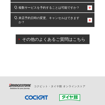
コクピット・タイヤ館のみとなります。
複数サービスを予約することは可能ですか？
複数サービスのご予約は可能です。
来店予約日時の変更、キャンセルはできます
か？
一部の商品・サービスの組み合わせに限り、同時にご予約が
出来ないものもございます。
ご来店予約日の3営業日前までマイページからの予約
日変更が可能です。
その他のよくあるご質問はこちら
ご来店予約日の3営業日前を過ぎている場合のご予約
の日時変更につきましては、直接ご予約の店舗まで
お問合せください。
また、やむを得ない事由によりご予約のキャンセル
をご希望の際は、直接ご予約いただいた店舗へご連
絡ください。
コクピット・タイヤ館 オンラインストア