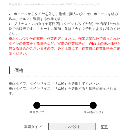
DETAILS
商品番号
change-tire-desorption-nowheel_SP4182_compact-car_19
ホイールからタイヤを外し、別途ご購入のタイヤにホイールを組み
込み、クルマに装着する作業です。
ブリヂストンのタイヤ専門店(コクピット/タイヤ館)での作業1台分単
位での販売です。「カートに追加」又は「今すぐ予約」よりお進みくだ
さい。
※おクルマやその状態、作業内容、または、作業店舗以外で購入された
タイヤの作業をする場合など、実際の作業価格が、WEB上の表示価格と
異なる場合がございますので、必ず店舗にて、作業前に作業価格をご確
認ください。
価格
VARIATIONS
車両タイプ、タイヤサイズ（リム径）を選択してください。
車両タイプ、タイヤサイズ（リム径）を選択すると価格が表示されま
す。
車両タイプ
リム径(インチ)
車両タイプ
コンパクト
変更