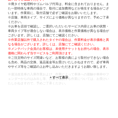
※廃タイヤ処理料やゴムバルブ代等は、料金に含まれておりません。ま
た一部特殊な車両の場合で、取付に追加費用などが発生する場合がござ
います。作業前に、取付店舗で必ずご確認をお願いいたします。
※店舗、車両タイプ、サイズにより価格が異なりますので、予めご了承
ください。
※お車を店頭で確認し、ご選択いただいたサービス内容とお車の状態・
車両タイプ等が適合しない場合は、表示価格と作業価格が異なる場合が
ございます。詳しくは、店舗にてご確認ください。
※作業店舗以外で購入されたタイヤの場合は、作業料金が表示価格と異
なる場合がございます。詳しくは、店舗にてご確認ください。
※メンテパック会員のお客様は、未使用チケットをお持ちの場合、表示
価格に関わらず当サービスをご利用頂けます。
※ご注文時のサイズ間違いなど、お客様の責により取付ができない場合
も含め、商品の交換、返品返金等お受けいたしかねますので、必ず車両
やサイズ等をご確認の上お申し込みいただきますようお願い致します。
※違法改造車の入庫作業および、作業によって車体への接触や車枠やフ
ェンダーからのはみ出し等、法規を逸脱する作業については、お受けい
たしかねますので、予めご了承ください。
※輸入車や一部希少車種等には対応できない場合もございます。
※おクルマの状態(作業の安全性を確保できない場合など含め)によって
は、ご来店当日であっても、作業をお断りさせて頂く場合もございま
す。
ADDITIONAL
INFORMATION