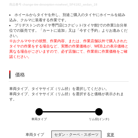
DETAILS
商品番号
change-tire-desorption-nowheel_SP4182_sedan_18
ホイールからタイヤを外し、別途ご購入のタイヤにホイールを組み
込み、クルマに装着する作業です。
ブリヂストンのタイヤ専門店(コクピット/タイヤ館)での作業1台分単
位での販売です。「カートに追加」又は「今すぐ予約」よりお進みくだ
さい。
※おクルマやその状態、作業内容、または、作業店舗以外で購入された
タイヤの作業をする場合など、実際の作業価格が、WEB上の表示価格と
異なる場合がございますので、必ず店舗にて、作業前に作業価格をご確
認ください。
価格
VARIATIONS
車両タイプ、タイヤサイズ（リム径）を選択してください。
車両タイプ、タイヤサイズ（リム径）を選択すると価格が表示されま
す。
車両タイプ
リム径(インチ)
車両タイプ
セダン・クーペ・スポーツ
変更