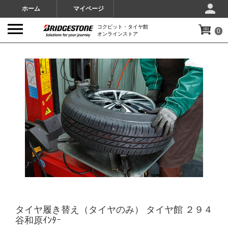
ホーム
マイページ
コクピット・タイヤ館
0
オンラインストア
IMAGES
タイヤ履き替え（タイヤのみ） タイヤ館 ２９４
谷和原ｲﾝﾀｰ