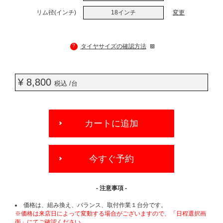
リム径(インチ)
18インチ
変更
?
タイヤサイズの確認方法
¥ 8,800
税込 /台
ADD
TO
カートに追加
CART
OPTIONS
今すぐ予約
- 注意事項 -
価格は、組み換え、バランス、取付作業１台分です。
※価格は来店日によって変動する場合がございますので、「日程選択画
面」にてご確認ください。