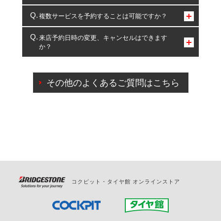
コクピット・タイヤ館のみとなります。
複数サービスを予約することは可能ですか？
複数サービスのご予約は可能です。
来店予約日時の変更、キャンセルはできます
か？
一部の商品・サービスの組み合わせに限り、同時にご予約が
出来ないものもございます。
ご来店予約日の3営業日前までマイページからの予約
日変更が可能です。
その他のよくあるご質問はこちら
ご来店予約日の3営業日前を過ぎている場合のご予約
の日時変更につきましては、直接ご予約の店舗まで
お問合せください。
また、やむを得ない事由によりご予約のキャンセル
をご希望の際は、直接ご予約いただいた店舗へご連
絡ください。
コクピット・タイヤ館 オンラインストア