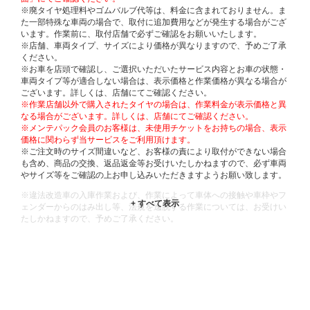
※廃タイヤ処理料やゴムバルブ代等は、料金に含まれておりません。ま
た一部特殊な車両の場合で、取付に追加費用などが発生する場合がござ
います。作業前に、取付店舗で必ずご確認をお願いいたします。
※店舗、車両タイプ、サイズにより価格が異なりますので、予めご了承
ください。
※お車を店頭で確認し、ご選択いただいたサービス内容とお車の状態・
車両タイプ等が適合しない場合は、表示価格と作業価格が異なる場合が
ございます。詳しくは、店舗にてご確認ください。
※作業店舗以外で購入されたタイヤの場合は、作業料金が表示価格と異
なる場合がございます。詳しくは、店舗にてご確認ください。
※メンテパック会員のお客様は、未使用チケットをお持ちの場合、表示
価格に関わらず当サービスをご利用頂けます。
※ご注文時のサイズ間違いなど、お客様の責により取付ができない場合
も含め、商品の交換、返品返金等お受けいたしかねますので、必ず車両
やサイズ等をご確認の上お申し込みいただきますようお願い致します。
※違法改造車の入庫作業および、作業によって車体への接触や車枠やフ
ェンダーからのはみ出し等、法規を逸脱する作業については、お受けい
たしかねますので、予めご了承ください。
※輸入車や一部希少車種等には対応できない場合もございます。
※おクルマの状態(作業の安全性を確保できない場合など含め)によって
は、ご来店当日であっても、作業をお断りさせて頂く場合もございま
す。
ADDITIONAL
INFORMATION