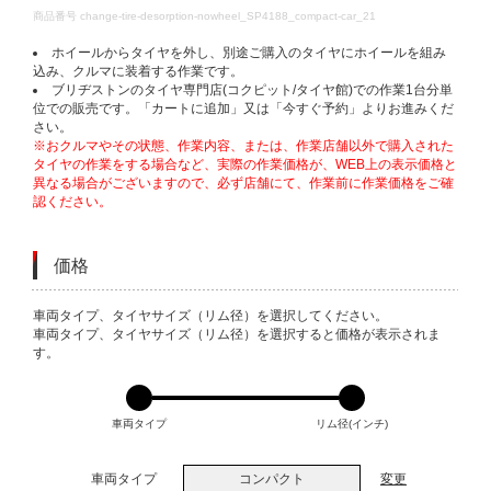
DETAILS
商品番号
change-tire-desorption-nowheel_SP4188_compact-car_21
ホイールからタイヤを外し、別途ご購入のタイヤにホイールを組み
込み、クルマに装着する作業です。
ブリヂストンのタイヤ専門店(コクピット/タイヤ館)での作業1台分単
位での販売です。「カートに追加」又は「今すぐ予約」よりお進みくだ
さい。
※おクルマやその状態、作業内容、または、作業店舗以外で購入された
タイヤの作業をする場合など、実際の作業価格が、WEB上の表示価格と
異なる場合がございますので、必ず店舗にて、作業前に作業価格をご確
認ください。
価格
VARIATIONS
車両タイプ、タイヤサイズ（リム径）を選択してください。
車両タイプ、タイヤサイズ（リム径）を選択すると価格が表示されま
す。
車両タイプ
リム径(インチ)
車両タイプ
コンパクト
変更