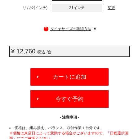
リム径(インチ)
21インチ
変更
?
タイヤサイズの確認方法
¥ 12,760
税込 /台
ADD
TO
カートに追加
CART
OPTIONS
今すぐ予約
- 注意事項 -
価格は、組み換え、バランス、取付作業１台分です。
※価格は来店日によって変動する場合がございますので、「日程選択画
面」にてご確認ください。