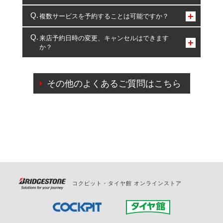
コクピット・タイヤ館のみとなります。
複数サービスを予約することは可能ですか？
複数サービスのご予約は可能です。
来店予約日時の変更、キャンセルはできます
か？
一部の商品・サービスの組み合わせに限り、同時にご予約が
出来ないものもございます。
ご来店予約日の3営業日前までマイページからの予約
日変更が可能です。
その他のよくあるご質問はこちら
ご来店予約日の3営業日前を過ぎている場合のご予約
の日時変更につきましては、直接ご予約の店舗まで
お問合せください。
また、やむを得ない事由によりご予約のキャンセル
をご希望の際は、直接ご予約いただいた店舗へご連
絡ください。
コクピット・タイヤ館 オンラインストア