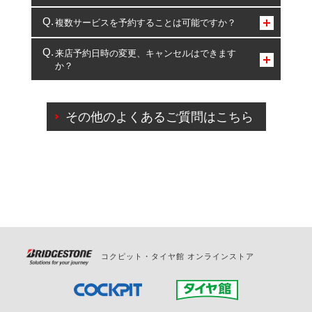
コクピット・タイヤ館のみとなります。
複数サービスを予約することは可能ですか？
複数サービスのご予約は可能です。
来店予約日時の変更、キャンセルはできます
か？
一部の商品・サービスの組み合わせに限り、同時にご予約が
出来ないものもございます。
ご来店予約日の3営業日前までマイページからの予約
日変更が可能です。
その他のよくあるご質問はこちら
ご来店予約日の3営業日前を過ぎている場合のご予約
の日時変更につきましては、直接ご予約の店舗まで
お問合せください。
また、やむを得ない事由によりご予約のキャンセル
をご希望の際は、直接ご予約いただいた店舗へご連
絡ください。
コクピット・タイヤ館 オンラインストア