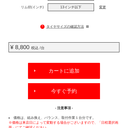
リム径(インチ)
13インチ以下
変更
?
タイヤサイズの確認方法
¥ 8,800
税込 /台
ADD
TO
カートに追加
CART
OPTIONS
今すぐ予約
- 注意事項 -
価格は、組み換え、バランス、取付作業１台分です。
※価格は来店日によって変動する場合がございますので、「日程選択画
面」にてご確認ください。