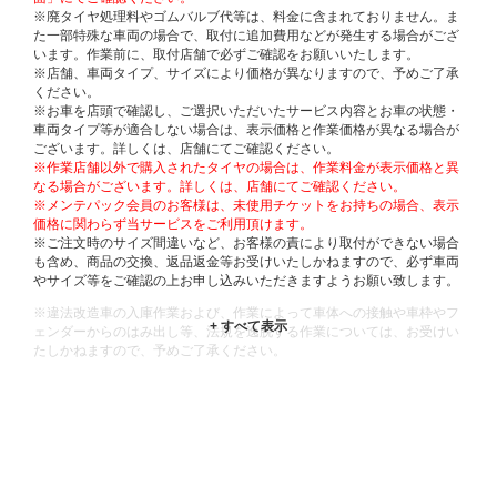
※廃タイヤ処理料やゴムバルブ代等は、料金に含まれておりません。ま
た一部特殊な車両の場合で、取付に追加費用などが発生する場合がござ
います。作業前に、取付店舗で必ずご確認をお願いいたします。
※店舗、車両タイプ、サイズにより価格が異なりますので、予めご了承
ください。
※お車を店頭で確認し、ご選択いただいたサービス内容とお車の状態・
車両タイプ等が適合しない場合は、表示価格と作業価格が異なる場合が
ございます。詳しくは、店舗にてご確認ください。
※作業店舗以外で購入されたタイヤの場合は、作業料金が表示価格と異
なる場合がございます。詳しくは、店舗にてご確認ください。
※メンテパック会員のお客様は、未使用チケットをお持ちの場合、表示
価格に関わらず当サービスをご利用頂けます。
※ご注文時のサイズ間違いなど、お客様の責により取付ができない場合
も含め、商品の交換、返品返金等お受けいたしかねますので、必ず車両
やサイズ等をご確認の上お申し込みいただきますようお願い致します。
※違法改造車の入庫作業および、作業によって車体への接触や車枠やフ
ェンダーからのはみ出し等、法規を逸脱する作業については、お受けい
たしかねますので、予めご了承ください。
※輸入車や一部希少車種等には対応できない場合もございます。
※おクルマの状態(作業の安全性を確保できない場合など含め)によって
は、ご来店当日であっても、作業をお断りさせて頂く場合もございま
す。
ADDITIONAL
INFORMATION