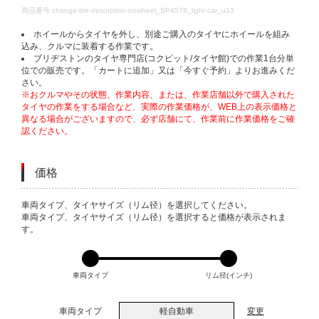
DETAILS
商品番号
change-tire-desorption-nowheel_SP4578_light-car_u13
ホイールからタイヤを外し、別途ご購入のタイヤにホイールを組み
込み、クルマに装着する作業です。
ブリヂストンのタイヤ専門店(コクピット/タイヤ館)での作業1台分単
位での販売です。「カートに追加」又は「今すぐ予約」よりお進みくだ
さい。
※おクルマやその状態、作業内容、または、作業店舗以外で購入された
タイヤの作業をする場合など、実際の作業価格が、WEB上の表示価格と
異なる場合がございますので、必ず店舗にて、作業前に作業価格をご確
認ください。
価格
VARIATIONS
車両タイプ、タイヤサイズ（リム径）を選択してください。
車両タイプ、タイヤサイズ（リム径）を選択すると価格が表示されま
す。
車両タイプ
リム径(インチ)
車両タイプ
軽自動車
変更