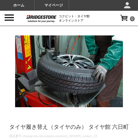
ホーム
マイページ
コクピット・タイヤ館
0
オンラインストア
IMAGES
タイヤ履き替え（タイヤのみ） タイヤ館 六日町
DETAILS
商品番号
change-tire-desorption-nowheel_SP4595_sedan_15