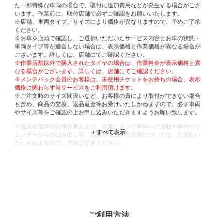
た一部特殊な車両の場合で、取付に追加費用などが発生する場合がござ
います。作業前に、取付店舗で必ずご確認をお願いいたします。
※店舗、車両タイプ、サイズにより価格が異なりますので、予めご了承
ください。
※お車を店頭で確認し、ご選択いただいたサービス内容とお車の状態・
車両タイプ等が適合しない場合は、表示価格と作業価格が異なる場合が
ございます。詳しくは、店舗にてご確認ください。
※作業店舗以外で購入されたタイヤの場合は、作業料金が表示価格と異
なる場合がございます。詳しくは、店舗にてご確認ください。
※メンテパック会員のお客様は、未使用チケットをお持ちの場合、表示
価格に関わらず当サービスをご利用頂けます。
※ご注文時のサイズ間違いなど、お客様の責により取付ができない場合
も含め、商品の交換、返品返金等お受けいたしかねますので、必ず車両
やサイズ等をご確認の上お申し込みいただきますようお願い致します。
※違法改造車の入庫作業および、作業によって車体への接触や車枠やフ
ェンダーからのはみ出し等、法規を逸脱する作業については、お受けい
たしかねますので、予めご了承ください。
※輸入車や一部希少車種等には対応できない場合もございます。
※おクルマの状態(作業の安全性を確保できない場合など含め)によって
は、ご来店当日であっても、作業をお断りさせて頂く場合もございま
す。
ADDITIONAL
INFORMATION
ご利用方法