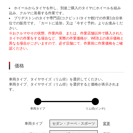
ホイールからタイヤを外し、別途ご購入のタイヤにホイールを組み
込み、クルマに装着する作業です。
ブリヂストンのタイヤ専門店(コクピット/タイヤ館)での作業1台分単
位での販売です。「カートに追加」又は「今すぐ予約」よりお進みくだ
さい。
※おクルマやその状態、作業内容、または、作業店舗以外で購入された
タイヤの作業をする場合など、実際の作業価格が、WEB上の表示価格と
異なる場合がございますので、必ず店舗にて、作業前に作業価格をご確
認ください。
価格
VARIATIONS
車両タイプ、タイヤサイズ（リム径）を選択してください。
車両タイプ、タイヤサイズ（リム径）を選択すると価格が表示されま
す。
車両タイプ
リム径(インチ)
車両タイプ
セダン・クーペ・スポーツ
変更