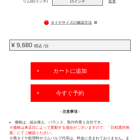
リム径(インチ)
15インチ
変更
?
タイヤサイズの確認方法
¥ 9,680
税込 /台
ADD
TO
カートに追加
CART
OPTIONS
今すぐ予約
- 注意事項 -
価格は、組み換え、バランス、取付作業１台分です。
※価格は来店日によって変動する場合がございますので、「日程選択画
面」にてご確認ください。
※廃タイヤ処理料やゴムバルブ代等は、料金に含まれておりません。ま