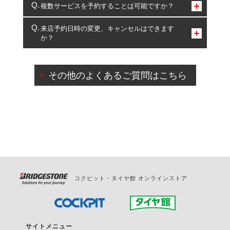
コクピット・タイヤ館のみとなります。
複数サービスを予約することは可能ですか？
複数サービスのご予約は可能です。
来店予約日時の変更、キャンセルはできます
か？
一部の商品・サービスの組み合わせに限り、同時にご予約が
出来ないものもございます。
ご来店予約日の3営業日前までマイページからの予約
日変更が可能です。
その他のよくあるご質問はこちら
ご来店予約日の3営業日前を過ぎている場合のご予約
の日時変更につきましては、直接ご予約の店舗まで
お問合せください。
また、やむを得ない事由によりご予約のキャンセル
をご希望の際は、直接ご予約いただいた店舗へご連
絡ください。
コクピット・タイヤ館 オンラインストア
サイトメニュー