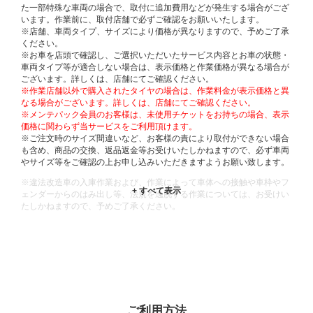
た一部特殊な車両の場合で、取付に追加費用などが発生する場合がござ
います。作業前に、取付店舗で必ずご確認をお願いいたします。
※店舗、車両タイプ、サイズにより価格が異なりますので、予めご了承
ください。
※お車を店頭で確認し、ご選択いただいたサービス内容とお車の状態・
車両タイプ等が適合しない場合は、表示価格と作業価格が異なる場合が
ございます。詳しくは、店舗にてご確認ください。
※作業店舗以外で購入されたタイヤの場合は、作業料金が表示価格と異
なる場合がございます。詳しくは、店舗にてご確認ください。
※メンテパック会員のお客様は、未使用チケットをお持ちの場合、表示
価格に関わらず当サービスをご利用頂けます。
※ご注文時のサイズ間違いなど、お客様の責により取付ができない場合
も含め、商品の交換、返品返金等お受けいたしかねますので、必ず車両
やサイズ等をご確認の上お申し込みいただきますようお願い致します。
※違法改造車の入庫作業および、作業によって車体への接触や車枠やフ
ェンダーからのはみ出し等、法規を逸脱する作業については、お受けい
たしかねますので、予めご了承ください。
※輸入車や一部希少車種等には対応できない場合もございます。
※おクルマの状態(作業の安全性を確保できない場合など含め)によって
は、ご来店当日であっても、作業をお断りさせて頂く場合もございま
す。
ADDITIONAL
INFORMATION
ご利用方法