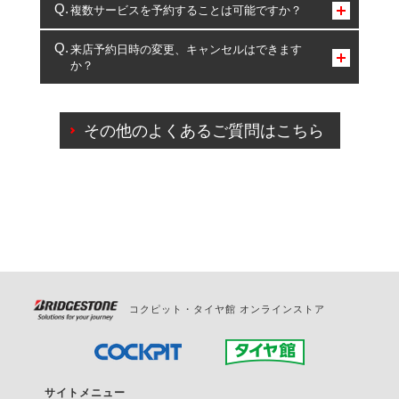
コクピット・タイヤ館のみとなります。
複数サービスを予約することは可能ですか？
複数サービスのご予約は可能です。
来店予約日時の変更、キャンセルはできます
か？
一部の商品・サービスの組み合わせに限り、同時にご予約が
出来ないものもございます。
ご来店予約日の3営業日前までマイページからの予約
日変更が可能です。
その他のよくあるご質問はこちら
ご来店予約日の3営業日前を過ぎている場合のご予約
の日時変更につきましては、直接ご予約の店舗まで
お問合せください。
また、やむを得ない事由によりご予約のキャンセル
をご希望の際は、直接ご予約いただいた店舗へご連
絡ください。
コクピット・タイヤ館 オンラインストア
サイトメニュー