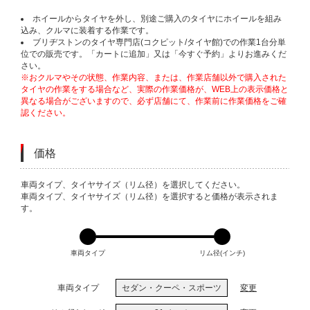
ホイールからタイヤを外し、別途ご購入のタイヤにホイールを組み
込み、クルマに装着する作業です。
ブリヂストンのタイヤ専門店(コクピット/タイヤ館)での作業1台分単
位での販売です。「カートに追加」又は「今すぐ予約」よりお進みくだ
さい。
※おクルマやその状態、作業内容、または、作業店舗以外で購入された
タイヤの作業をする場合など、実際の作業価格が、WEB上の表示価格と
異なる場合がございますので、必ず店舗にて、作業前に作業価格をご確
認ください。
価格
VARIATIONS
車両タイプ、タイヤサイズ（リム径）を選択してください。
車両タイプ、タイヤサイズ（リム径）を選択すると価格が表示されま
す。
車両タイプ
リム径(インチ)
車両タイプ
セダン・クーペ・スポーツ
変更