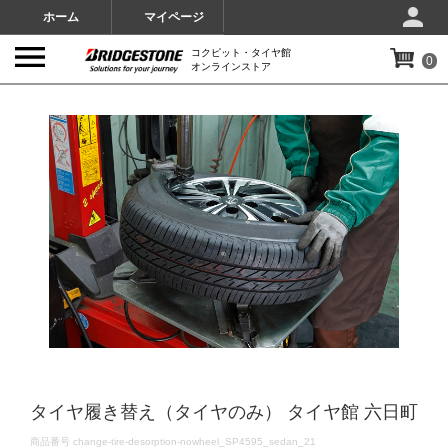
ホーム
マイページ
コクピット・タイヤ館
0
オンラインストア
IMAGES
タイヤ履き替え（タイヤのみ） タイヤ館 六日町
DETAILS
商品番号
change-tire-desorption-nowheel_SP4595_sedan_21