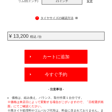
リム径(インチ)
21インチ
変更
?
タイヤサイズの確認方法
¥ 13,200
税込 /台
ADD
TO
カートに追加
CART
OPTIONS
今すぐ予約
- 注意事項 -
価格は、組み換え、バランス、取付作業１台分です。
※価格は来店日によって変動する場合がございますので、「日程選択画
面」にてご確認ください。
※廃タイヤ処理料やゴムバルブ代等は、料金に含まれておりません。ま