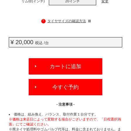
リム径(インチ)
20インチ
変更
?
タイヤサイズの確認方法
¥ 20,000
税込 /台
ADD
TO
カートに追加
CART
OPTIONS
今すぐ予約
- 注意事項 -
価格は、組み換え、バランス、取付作業１台分です。
※価格は来店日によって変動する場合がございますので、「日程選択画
面」にてご確認ください。
※廃タイヤ処理料やゴムバルブ代等は、料金に含まれておりません。ま