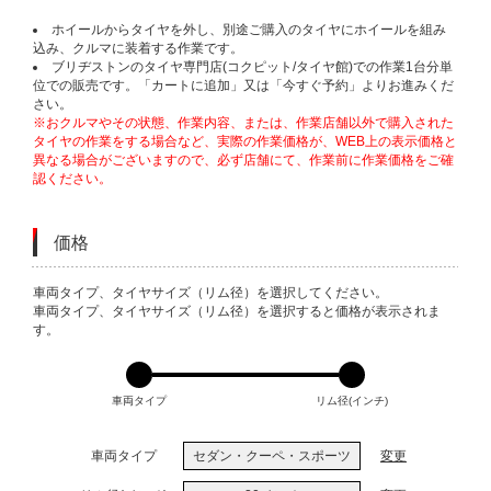
ホイールからタイヤを外し、別途ご購入のタイヤにホイールを組み
込み、クルマに装着する作業です。
ブリヂストンのタイヤ専門店(コクピット/タイヤ館)での作業1台分単
位での販売です。「カートに追加」又は「今すぐ予約」よりお進みくだ
さい。
※おクルマやその状態、作業内容、または、作業店舗以外で購入された
タイヤの作業をする場合など、実際の作業価格が、WEB上の表示価格と
異なる場合がございますので、必ず店舗にて、作業前に作業価格をご確
認ください。
価格
VARIATIONS
車両タイプ、タイヤサイズ（リム径）を選択してください。
車両タイプ、タイヤサイズ（リム径）を選択すると価格が表示されま
す。
車両タイプ
リム径(インチ)
車両タイプ
セダン・クーペ・スポーツ
変更