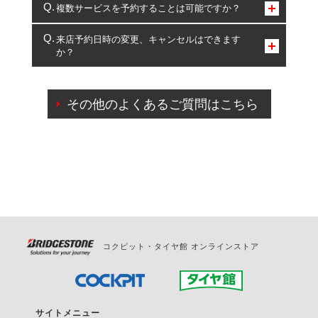
コクピット・タイヤ館のみとなります。
複数サービスを予約することは可能ですか？
複数サービスのご予約は可能です。
来店予約日時の変更、キャンセルはできます
か？
一部の商品・サービスの組み合わせに限り、同時にご予約が
出来ないものもございます。
ご来店予約日の3営業日前までマイページからの予約
日変更が可能です。
その他のよくあるご質問はこちら
ご来店予約日の3営業日前を過ぎている場合のご予約
の日時変更につきましては、直接ご予約の店舗まで
お問合せください。
また、やむを得ない事由によりご予約のキャンセル
をご希望の際は、直接ご予約いただいた店舗へご連
絡ください。
コクピット・タイヤ館 オンラインストア
サイトメニュー