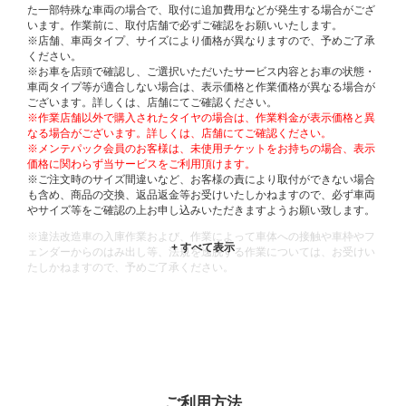
た一部特殊な車両の場合で、取付に追加費用などが発生する場合がござ
います。作業前に、取付店舗で必ずご確認をお願いいたします。
※店舗、車両タイプ、サイズにより価格が異なりますので、予めご了承
ください。
※お車を店頭で確認し、ご選択いただいたサービス内容とお車の状態・
車両タイプ等が適合しない場合は、表示価格と作業価格が異なる場合が
ございます。詳しくは、店舗にてご確認ください。
※作業店舗以外で購入されたタイヤの場合は、作業料金が表示価格と異
なる場合がございます。詳しくは、店舗にてご確認ください。
※メンテパック会員のお客様は、未使用チケットをお持ちの場合、表示
価格に関わらず当サービスをご利用頂けます。
※ご注文時のサイズ間違いなど、お客様の責により取付ができない場合
も含め、商品の交換、返品返金等お受けいたしかねますので、必ず車両
やサイズ等をご確認の上お申し込みいただきますようお願い致します。
※違法改造車の入庫作業および、作業によって車体への接触や車枠やフ
ェンダーからのはみ出し等、法規を逸脱する作業については、お受けい
たしかねますので、予めご了承ください。
※輸入車や一部希少車種等には対応できない場合もございます。
※おクルマの状態(作業の安全性を確保できない場合など含め)によって
は、ご来店当日であっても、作業をお断りさせて頂く場合もございま
す。
ADDITIONAL
INFORMATION
ご利用方法