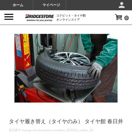
ホーム
マイページ
コクピット・タイヤ館
0
オンラインストア
IMAGES
タイヤ履き替え（タイヤのみ） タイヤ館 春日井
DETAILS
商品番号
change-tire-desorption-nowheel_SP5204_sedan_20