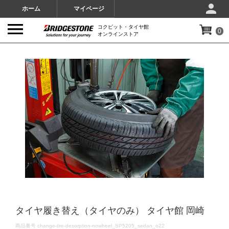
ホーム
マイページ
コクピット・タイヤ館
0
オンラインストア
IMAGES
タイヤ履き替え（タイヤのみ） タイヤ館 岡崎
DETAILS
商品番号
change-tire-desorption-nowheel_SP5205_sedan_o22