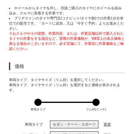
ホイールからタイヤを外し、別途ご購入のタイヤにホイールを組み
込み、クルマに装着する作業です。
ブリヂストンのタイヤ専門店(コクピット/タイヤ館)での作業1台分単
位での販売です。「カートに追加」又は「今すぐ予約」よりお進みくだ
さい。
※おクルマやその状態、作業内容、または、作業店舗以外で購入された
タイヤの作業をする場合など、実際の作業価格が、WEB上の表示価格と
異なる場合がございますので、必ず店舗にて、作業前に作業価格をご確
認ください。
価格
VARIATIONS
車両タイプ、タイヤサイズ（リム径）を選択してください。
車両タイプ、タイヤサイズ（リム径）を選択すると価格が表示されま
す。
車両タイプ
リム径(インチ)
車両タイプ
セダン・クーペ・スポーツ
変更