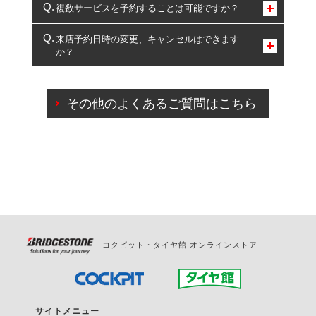
コクピット・タイヤ館のみとなります。
複数サービスを予約することは可能ですか？
複数サービスのご予約は可能です。
来店予約日時の変更、キャンセルはできます
か？
一部の商品・サービスの組み合わせに限り、同時にご予約が
出来ないものもございます。
ご来店予約日の3営業日前までマイページからの予約
日変更が可能です。
その他のよくあるご質問はこちら
ご来店予約日の3営業日前を過ぎている場合のご予約
の日時変更につきましては、直接ご予約の店舗まで
お問合せください。
また、やむを得ない事由によりご予約のキャンセル
をご希望の際は、直接ご予約いただいた店舗へご連
絡ください。
コクピット・タイヤ館 オンラインストア
サイトメニュー