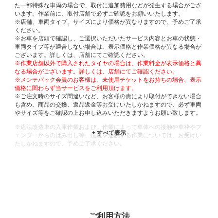
た一部特殊な車両の場合で、取付に追加費用などが発生する場合がござ
います。作業前に、取付店舗で必ずご確認をお願いいたします。
※店舗、車両タイプ、サイズにより価格が異なりますので、予めご了承
ください。
※お車を店頭で確認し、ご選択いただいたサービス内容とお車の状態・
車両タイプ等が適合しない場合は、表示価格と作業価格が異なる場合が
ございます。詳しくは、店舗にてご確認ください。
※作業店舗以外で購入されたタイヤの場合は、作業料金が表示価格と異
なる場合がございます。詳しくは、店舗にてご確認ください。
※メンテパック会員のお客様は、未使用チケットをお持ちの場合、表示
価格に関わらず当サービスをご利用頂けます。
※ご注文時のサイズ間違いなど、お客様の責により取付ができない場合
も含め、商品の交換、返品返金等お受けいたしかねますので、必ず車両
やサイズ等をご確認の上お申し込みいただきますようお願い致します。
※違法改造車の入庫作業および、作業によって車体への接触や車枠やフ
ェンダーからのはみ出し等、法規を逸脱する作業については、お受けい
たしかねますので、予めご了承ください。
※輸入車や一部希少車種等には対応できない場合もございます。
※おクルマの状態(作業の安全性を確保できない場合など含め)によって
は、ご来店当日であっても、作業をお断りさせて頂く場合もございま
す。
ADDITIONAL
INFORMATION
ご利用方法