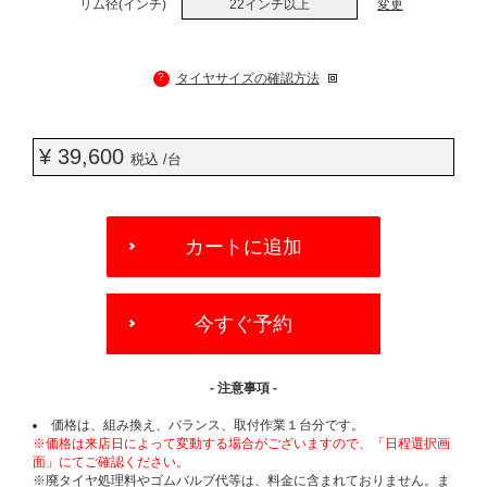
リム径(インチ)
22インチ以上
変更
?
タイヤサイズの確認方法
¥ 39,600
税込 /台
ADD
TO
カートに追加
CART
OPTIONS
今すぐ予約
- 注意事項 -
価格は、組み換え、バランス、取付作業１台分です。
※価格は来店日によって変動する場合がございますので、「日程選択画
面」にてご確認ください。
※廃タイヤ処理料やゴムバルブ代等は、料金に含まれておりません。ま