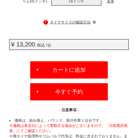
リム径(インチ)
16インチ
変更
?
タイヤサイズの確認方法
¥ 13,200
税込 /台
ADD
TO
カートに追加
CART
OPTIONS
今すぐ予約
- 注意事項 -
価格は、組み換え、バランス、取付作業１台分です。
※価格は来店日によって変動する場合がございますので、「日程選択画
面」にてご確認ください。
※廃タイヤ処理料やゴムバルブ代等は、料金に含まれておりません。ま