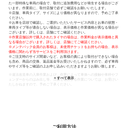
た一部特殊な車両の場合で、取付に追加費用などが発生する場合がござ
います。作業前に、取付店舗で必ずご確認をお願いいたします。
※店舗、車両タイプ、サイズにより価格が異なりますので、予めご了承
ください。
※お車を店頭で確認し、ご選択いただいたサービス内容とお車の状態・
車両タイプ等が適合しない場合は、表示価格と作業価格が異なる場合が
ございます。詳しくは、店舗にてご確認ください。
※作業店舗以外で購入されたタイヤの場合は、作業料金が表示価格と異
なる場合がございます。詳しくは、店舗にてご確認ください。
※メンテパック会員のお客様は、未使用チケットをお持ちの場合、表示
価格に関わらず当サービスをご利用頂けます。
※ご注文時のサイズ間違いなど、お客様の責により取付ができない場合
も含め、商品の交換、返品返金等お受けいたしかねますので、必ず車両
やサイズ等をご確認の上お申し込みいただきますようお願い致します。
※違法改造車の入庫作業および、作業によって車体への接触や車枠やフ
ェンダーからのはみ出し等、法規を逸脱する作業については、お受けい
たしかねますので、予めご了承ください。
※輸入車や一部希少車種等には対応できない場合もございます。
※おクルマの状態(作業の安全性を確保できない場合など含め)によって
は、ご来店当日であっても、作業をお断りさせて頂く場合もございま
す。
ADDITIONAL
INFORMATION
ご利用方法