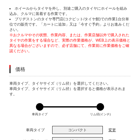
ホイールからタイヤを外し、別途ご購入のタイヤにホイールを組み
込み、クルマに装着する作業です。
ブリヂストンのタイヤ専門店(コクピット/タイヤ館)での作業1台分単
位での販売です。「カートに追加」又は「今すぐ予約」よりお進みくだ
さい。
※おクルマやその状態、作業内容、または、作業店舗以外で購入された
タイヤの作業をする場合など、実際の作業価格が、WEB上の表示価格と
異なる場合がございますので、必ず店舗にて、作業前に作業価格をご確
認ください。
価格
VARIATIONS
車両タイプ、タイヤサイズ（リム径）を選択してください。
車両タイプ、タイヤサイズ（リム径）を選択すると価格が表示されま
す。
車両タイプ
リム径(インチ)
車両タイプ
コンパクト
変更