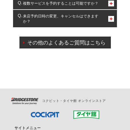
コクピット・タイヤ館のみとなります。
複数サービスを予約することは可能ですか？
複数サービスのご予約は可能です。
来店予約日時の変更、キャンセルはできます
か？
一部の商品・サービスの組み合わせに限り、同時にご予約が
出来ないものもございます。
ご来店予約日の3営業日前までマイページからの予約
日変更が可能です。
その他のよくあるご質問はこちら
ご来店予約日の3営業日前を過ぎている場合のご予約
の日時変更につきましては、直接ご予約の店舗まで
お問合せください。
また、やむを得ない事由によりご予約のキャンセル
をご希望の際は、直接ご予約いただいた店舗へご連
絡ください。
コクピット・タイヤ館 オンラインストア
サイトメニュー