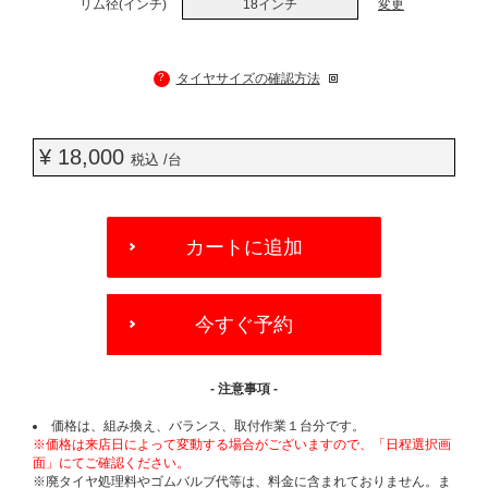
リム径(インチ)
18インチ
変更
?
タイヤサイズの確認方法
¥ 18,000
税込 /台
ADD
TO
カートに追加
CART
OPTIONS
今すぐ予約
- 注意事項 -
価格は、組み換え、バランス、取付作業１台分です。
※価格は来店日によって変動する場合がございますので、「日程選択画
面」にてご確認ください。
※廃タイヤ処理料やゴムバルブ代等は、料金に含まれておりません。ま