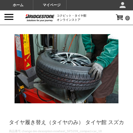
ホーム
マイページ
コクピット・タイヤ館
0
オンラインストア
IMAGES
タイヤ履き替え（タイヤのみ） タイヤ館 スズカ
DETAILS
商品番号
change-tire-desorption-nowheel_SP5209_compact-car_18