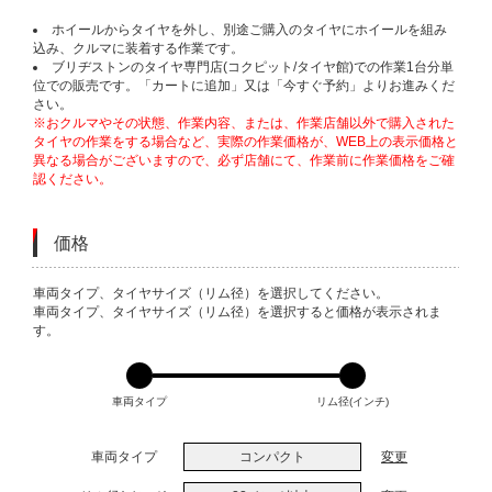
ホイールからタイヤを外し、別途ご購入のタイヤにホイールを組み
込み、クルマに装着する作業です。
ブリヂストンのタイヤ専門店(コクピット/タイヤ館)での作業1台分単
位での販売です。「カートに追加」又は「今すぐ予約」よりお進みくだ
さい。
※おクルマやその状態、作業内容、または、作業店舗以外で購入された
タイヤの作業をする場合など、実際の作業価格が、WEB上の表示価格と
異なる場合がございますので、必ず店舗にて、作業前に作業価格をご確
認ください。
価格
VARIATIONS
車両タイプ、タイヤサイズ（リム径）を選択してください。
車両タイプ、タイヤサイズ（リム径）を選択すると価格が表示されま
す。
車両タイプ
リム径(インチ)
車両タイプ
コンパクト
変更