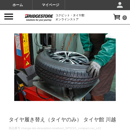
ホーム
マイページ
コクピット・タイヤ館
0
オンラインストア
IMAGES
タイヤ履き替え（タイヤのみ） タイヤ館 川越
DETAILS
商品番号
change-tire-desorption-nowheel_SP5210_compact-car_o22