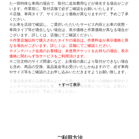
た一部特殊な車両の場合で、取付に追加費用などが発生する場合がござ
います。作業前に、取付店舗で必ずご確認をお願いいたします。
※店舗、車両タイプ、サイズにより価格が異なりますので、予めご了承
ください。
※お車を店頭で確認し、ご選択いただいたサービス内容とお車の状態・
車両タイプ等が適合しない場合は、表示価格と作業価格が異なる場合が
ございます。詳しくは、店舗にてご確認ください。
※作業店舗以外で購入されたタイヤの場合は、作業料金が表示価格と異
なる場合がございます。詳しくは、店舗にてご確認ください。
※メンテパック会員のお客様は、未使用チケットをお持ちの場合、表示
価格に関わらず当サービスをご利用頂けます。
※ご注文時のサイズ間違いなど、お客様の責により取付ができない場合
も含め、商品の交換、返品返金等お受けいたしかねますので、必ず車両
やサイズ等をご確認の上お申し込みいただきますようお願い致します。
※違法改造車の入庫作業および、作業によって車体への接触や車枠やフ
ェンダーからのはみ出し等、法規を逸脱する作業については、お受けい
たしかねますので、予めご了承ください。
※輸入車や一部希少車種等には対応できない場合もございます。
※おクルマの状態(作業の安全性を確保できない場合など含め)によって
は、ご来店当日であっても、作業をお断りさせて頂く場合もございま
す。
ADDITIONAL
INFORMATION
ご利用方法