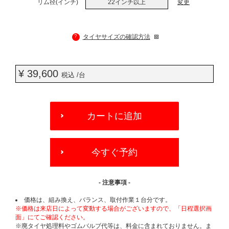
リム径(インチ)
22インチ以上
変更
?
タイヤサイズの確認方法
¥ 39,600
税込 /台
ADD
TO
カートに追加
CART
OPTIONS
今すぐ予約
- 注意事項 -
価格は、組み換え、バランス、取付作業１台分です。
※価格は来店日によって変動する場合がございますので、「日程選択画
面」にてご確認ください。
※廃タイヤ処理料やゴムバルブ代等は、料金に含まれておりません。ま