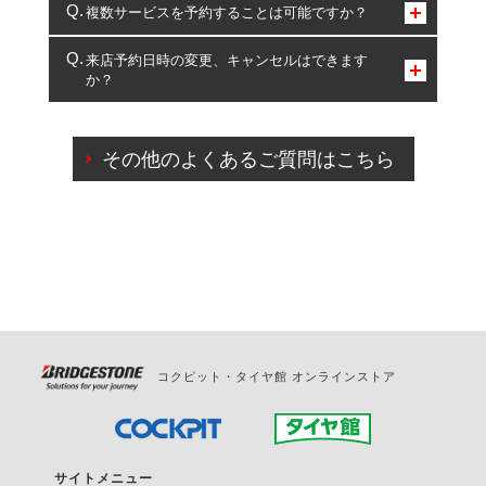
コクピット・タイヤ館のみとなります。
複数サービスを予約することは可能ですか？
複数サービスのご予約は可能です。
来店予約日時の変更、キャンセルはできます
か？
一部の商品・サービスの組み合わせに限り、同時にご予約が
出来ないものもございます。
ご来店予約日の3営業日前までマイページからの予約
日変更が可能です。
その他のよくあるご質問はこちら
ご来店予約日の3営業日前を過ぎている場合のご予約
の日時変更につきましては、直接ご予約の店舗まで
お問合せください。
また、やむを得ない事由によりご予約のキャンセル
をご希望の際は、直接ご予約いただいた店舗へご連
絡ください。
コクピット・タイヤ館 オンラインストア
サイトメニュー