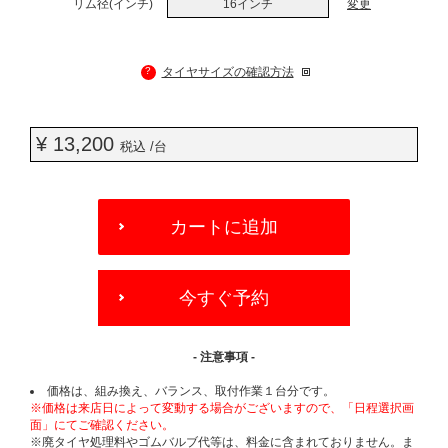
リム径(インチ)
16インチ
変更
?
タイヤサイズの確認方法
¥ 13,200
税込 /台
ADD
TO
カートに追加
CART
OPTIONS
今すぐ予約
- 注意事項 -
価格は、組み換え、バランス、取付作業１台分です。
※価格は来店日によって変動する場合がございますので、「日程選択画
面」にてご確認ください。
※廃タイヤ処理料やゴムバルブ代等は、料金に含まれておりません。ま