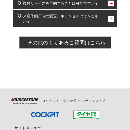
コクピット・タイヤ館のみとなります。
複数サービスを予約することは可能ですか？
複数サービスのご予約は可能です。
来店予約日時の変更、キャンセルはできます
か？
一部の商品・サービスの組み合わせに限り、同時にご予約が
出来ないものもございます。
ご来店予約日の3営業日前までマイページからの予約
日変更が可能です。
その他のよくあるご質問はこちら
ご来店予約日の3営業日前を過ぎている場合のご予約
の日時変更につきましては、直接ご予約の店舗まで
お問合せください。
また、やむを得ない事由によりご予約のキャンセル
をご希望の際は、直接ご予約いただいた店舗へご連
絡ください。
コクピット・タイヤ館 オンラインストア
サイトメニュー