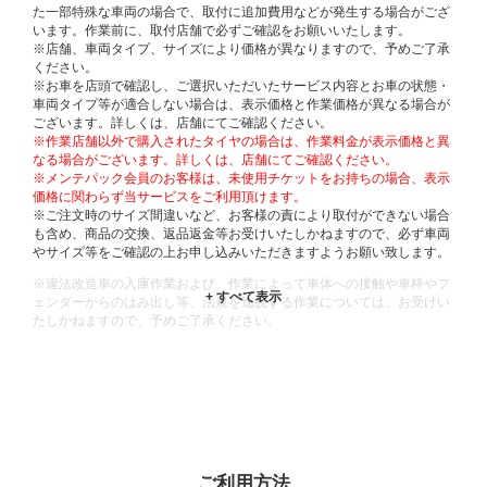
た一部特殊な車両の場合で、取付に追加費用などが発生する場合がござ
います。作業前に、取付店舗で必ずご確認をお願いいたします。
※店舗、車両タイプ、サイズにより価格が異なりますので、予めご了承
ください。
※お車を店頭で確認し、ご選択いただいたサービス内容とお車の状態・
車両タイプ等が適合しない場合は、表示価格と作業価格が異なる場合が
ございます。詳しくは、店舗にてご確認ください。
※作業店舗以外で購入されたタイヤの場合は、作業料金が表示価格と異
なる場合がございます。詳しくは、店舗にてご確認ください。
※メンテパック会員のお客様は、未使用チケットをお持ちの場合、表示
価格に関わらず当サービスをご利用頂けます。
※ご注文時のサイズ間違いなど、お客様の責により取付ができない場合
も含め、商品の交換、返品返金等お受けいたしかねますので、必ず車両
やサイズ等をご確認の上お申し込みいただきますようお願い致します。
※違法改造車の入庫作業および、作業によって車体への接触や車枠やフ
ェンダーからのはみ出し等、法規を逸脱する作業については、お受けい
たしかねますので、予めご了承ください。
※輸入車や一部希少車種等には対応できない場合もございます。
※おクルマの状態(作業の安全性を確保できない場合など含め)によって
は、ご来店当日であっても、作業をお断りさせて頂く場合もございま
す。
ADDITIONAL
INFORMATION
ご利用方法