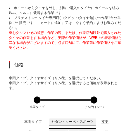
ホイールからタイヤを外し、別途ご購入のタイヤにホイールを組み
込み、クルマに装着する作業です。
ブリヂストンのタイヤ専門店(コクピット/タイヤ館)での作業1台分単
位での販売です。「カートに追加」又は「今すぐ予約」よりお進みくだ
さい。
※おクルマやその状態、作業内容、または、作業店舗以外で購入された
タイヤの作業をする場合など、実際の作業価格が、WEB上の表示価格と
異なる場合がございますので、必ず店舗にて、作業前に作業価格をご確
認ください。
価格
VARIATIONS
車両タイプ、タイヤサイズ（リム径）を選択してください。
車両タイプ、タイヤサイズ（リム径）を選択すると価格が表示されま
す。
車両タイプ
リム径(インチ)
車両タイプ
セダン・クーペ・スポーツ
変更