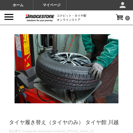
ホーム
マイページ
コクピット・タイヤ館
0
オンラインストア
IMAGES
タイヤ履き替え（タイヤのみ） タイヤ館 川越
DETAILS
商品番号
change-tire-desorption-nowheel_SP5210_sedan_16