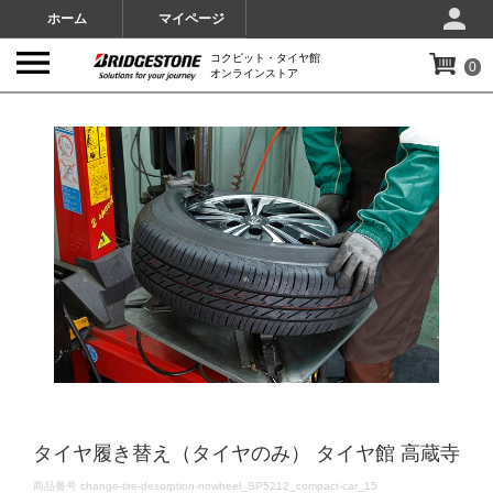
ホーム
マイページ
コクピット・タイヤ館
0
オンラインストア
IMAGES
タイヤ履き替え（タイヤのみ） タイヤ館 高蔵寺
DETAILS
商品番号
change-tire-desorption-nowheel_SP5212_compact-car_15