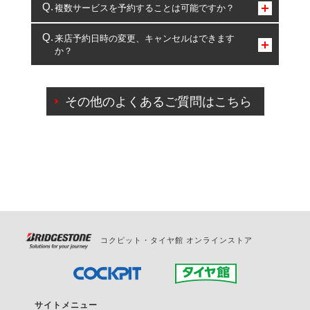
コクピット・タイヤ館のみとなります。
複数サービスを予約することは可能ですか？
複数サービスのご予約は可能です。
来店予約日時の変更、キャンセルはできます
か？
一部の商品・サービスの組み合わせに限り、同時にご予約が
出来ないものもございます。
ご来店予約日の3営業日前までマイページからの予約
日変更が可能です。
その他のよくあるご質問はこちら
ご来店予約日の3営業日前を過ぎている場合のご予約
の日時変更につきましては、直接ご予約の店舗まで
お問合せください。
また、やむを得ない事由によりご予約のキャンセル
をご希望の際は、直接ご予約いただいた店舗へご連
絡ください。
コクピット・タイヤ館 オンラインストア
サイトメニュー