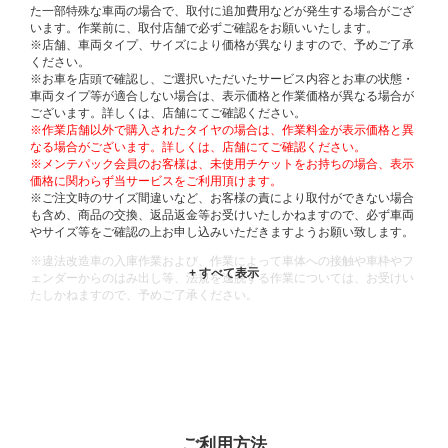
た一部特殊な車両の場合で、取付に追加費用などが発生する場合がござ
います。作業前に、取付店舗で必ずご確認をお願いいたします。
※店舗、車両タイプ、サイズにより価格が異なりますので、予めご了承
ください。
※お車を店頭で確認し、ご選択いただいたサービス内容とお車の状態・
車両タイプ等が適合しない場合は、表示価格と作業価格が異なる場合が
ございます。詳しくは、店舗にてご確認ください。
※作業店舗以外で購入されたタイヤの場合は、作業料金が表示価格と異
なる場合がございます。詳しくは、店舗にてご確認ください。
※メンテパック会員のお客様は、未使用チケットをお持ちの場合、表示
価格に関わらず当サービスをご利用頂けます。
※ご注文時のサイズ間違いなど、お客様の責により取付ができない場合
も含め、商品の交換、返品返金等お受けいたしかねますので、必ず車両
やサイズ等をご確認の上お申し込みいただきますようお願い致します。
※違法改造車の入庫作業および、作業によって車体への接触や車枠やフ
ェンダーからのはみ出し等、法規を逸脱する作業については、お受けい
たしかねますので、予めご了承ください。
※輸入車や一部希少車種等には対応できない場合もございます。
※おクルマの状態(作業の安全性を確保できない場合など含め)によって
は、ご来店当日であっても、作業をお断りさせて頂く場合もございま
す。
ADDITIONAL
INFORMATION
ご利用方法