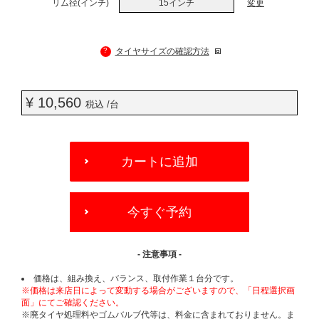
リム径(インチ)
15インチ
変更
?
タイヤサイズの確認方法
¥ 10,560
税込 /台
ADD
TO
カートに追加
CART
OPTIONS
今すぐ予約
- 注意事項 -
価格は、組み換え、バランス、取付作業１台分です。
※価格は来店日によって変動する場合がございますので、「日程選択画
面」にてご確認ください。
※廃タイヤ処理料やゴムバルブ代等は、料金に含まれておりません。ま