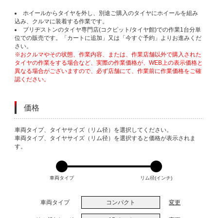
ホイールからタイヤを外し、別途ご購入のタイヤにホイールを組み
込み、クルマに装着する作業です。
ブリヂストンのタイヤ専門店(コクピット/タイヤ館)での作業1台分単
位での販売です。「カートに追加」又は「今すぐ予約」よりお進みくだ
さい。
※おクルマやその状態、作業内容、または、作業店舗以外で購入された
タイヤの作業をする場合など、実際の作業価格が、WEB上の表示価格と
異なる場合がございますので、必ず店舗にて、作業前に作業価格をご確
認ください。
価格
VARIATIONS
車両タイプ、タイヤサイズ（リム径）を選択してください。
車両タイプ、タイヤサイズ（リム径）を選択すると価格が表示されま
す。
車両タイプ
リム径(インチ)
車両タイプ
コンパクト
変更