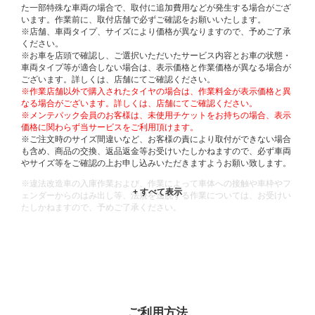
た一部特殊な車両の場合で、取付に追加費用などが発生する場合がござ
います。作業前に、取付店舗で必ずご確認をお願いいたします。
※店舗、車両タイプ、サイズにより価格が異なりますので、予めご了承
ください。
※お車を店頭で確認し、ご選択いただいたサービス内容とお車の状態・
車両タイプ等が適合しない場合は、表示価格と作業価格が異なる場合が
ございます。詳しくは、店舗にてご確認ください。
※作業店舗以外で購入されたタイヤの場合は、作業料金が表示価格と異
なる場合がございます。詳しくは、店舗にてご確認ください。
※メンテパック会員のお客様は、未使用チケットをお持ちの場合、表示
価格に関わらず当サービスをご利用頂けます。
※ご注文時のサイズ間違いなど、お客様の責により取付ができない場合
も含め、商品の交換、返品返金等お受けいたしかねますので、必ず車両
やサイズ等をご確認の上お申し込みいただきますようお願い致します。
※違法改造車の入庫作業および、作業によって車体への接触や車枠やフ
ェンダーからのはみ出し等、法規を逸脱する作業については、お受けい
たしかねますので、予めご了承ください。
※輸入車や一部希少車種等には対応できない場合もございます。
※おクルマの状態(作業の安全性を確保できない場合など含め)によって
は、ご来店当日であっても、作業をお断りさせて頂く場合もございま
す。
ADDITIONAL
INFORMATION
ご利用方法