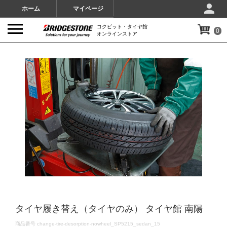
ホーム
マイページ
コクピット・タイヤ館
0
オンラインストア
IMAGES
タイヤ履き替え（タイヤのみ） タイヤ館 南陽
DETAILS
商品番号
change-tire-desorption-nowheel_SP5215_sedan_15