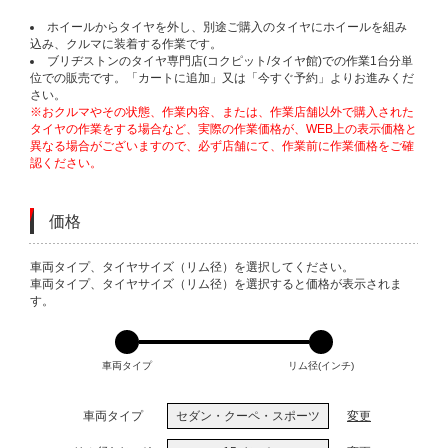
ホイールからタイヤを外し、別途ご購入のタイヤにホイールを組み
込み、クルマに装着する作業です。
ブリヂストンのタイヤ専門店(コクピット/タイヤ館)での作業1台分単
位での販売です。「カートに追加」又は「今すぐ予約」よりお進みくだ
さい。
※おクルマやその状態、作業内容、または、作業店舗以外で購入された
タイヤの作業をする場合など、実際の作業価格が、WEB上の表示価格と
異なる場合がございますので、必ず店舗にて、作業前に作業価格をご確
認ください。
価格
VARIATIONS
車両タイプ、タイヤサイズ（リム径）を選択してください。
車両タイプ、タイヤサイズ（リム径）を選択すると価格が表示されま
す。
車両タイプ
リム径(インチ)
車両タイプ
セダン・クーペ・スポーツ
変更