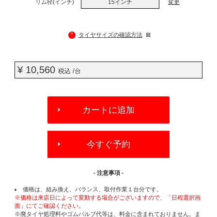
リム径(インチ)
15インチ
変更
?
タイヤサイズの確認方法
¥ 10,560
税込 /台
ADD
TO
カートに追加
CART
OPTIONS
今すぐ予約
- 注意事項 -
価格は、組み換え、バランス、取付作業１台分です。
※価格は来店日によって変動する場合がございますので、「日程選択画
面」にてご確認ください。
※廃タイヤ処理料やゴムバルブ代等は、料金に含まれておりません。ま