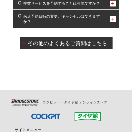
コクピット・タイヤ館のみとなります。
複数サービスを予約することは可能ですか？
複数サービスのご予約は可能です。
来店予約日時の変更、キャンセルはできます
か？
一部の商品・サービスの組み合わせに限り、同時にご予約が
出来ないものもございます。
ご来店予約日の3営業日前までマイページからの予約
日変更が可能です。
その他のよくあるご質問はこちら
ご来店予約日の3営業日前を過ぎている場合のご予約
の日時変更につきましては、直接ご予約の店舗まで
お問合せください。
また、やむを得ない事由によりご予約のキャンセル
をご希望の際は、直接ご予約いただいた店舗へご連
絡ください。
コクピット・タイヤ館 オンラインストア
サイトメニュー