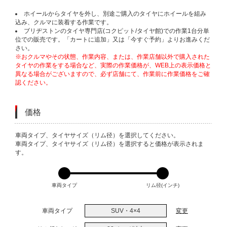
ホイールからタイヤを外し、別途ご購入のタイヤにホイールを組み
込み、クルマに装着する作業です。
ブリヂストンのタイヤ専門店(コクピット/タイヤ館)での作業1台分単
位での販売です。「カートに追加」又は「今すぐ予約」よりお進みくだ
さい。
※おクルマやその状態、作業内容、または、作業店舗以外で購入された
タイヤの作業をする場合など、実際の作業価格が、WEB上の表示価格と
異なる場合がございますので、必ず店舗にて、作業前に作業価格をご確
認ください。
価格
VARIATIONS
車両タイプ、タイヤサイズ（リム径）を選択してください。
車両タイプ、タイヤサイズ（リム径）を選択すると価格が表示されま
す。
車両タイプ
リム径(インチ)
車両タイプ
SUV・4×4
変更