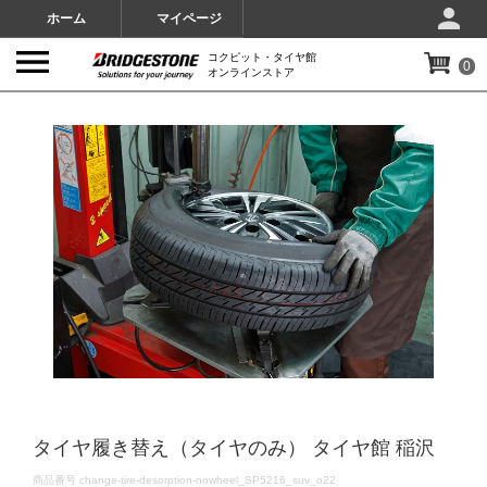
ホーム
マイページ
コクピット・タイヤ館
0
オンラインストア
IMAGES
タイヤ履き替え（タイヤのみ） タイヤ館 稲沢
DETAILS
商品番号
change-tire-desorption-nowheel_SP5216_suv_o22