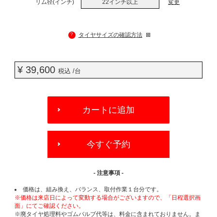
リム径(インチ)
22インチ以上
変更
?
タイヤサイズの確認方法
¥ 39,600
税込 /台
ADD
TO
カートに追加
CART
OPTIONS
今すぐ予約
- 注意事項 -
価格は、組み換え、バランス、取付作業１台分です。
※価格は来店日によって変動する場合がございますので、「日程選択画
面」にてご確認ください。
※廃タイヤ処理料やゴムバルブ代等は、料金に含まれておりません。ま