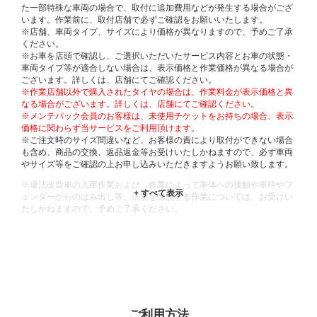
た一部特殊な車両の場合で、取付に追加費用などが発生する場合がござ
います。作業前に、取付店舗で必ずご確認をお願いいたします。
※店舗、車両タイプ、サイズにより価格が異なりますので、予めご了承
ください。
※お車を店頭で確認し、ご選択いただいたサービス内容とお車の状態・
車両タイプ等が適合しない場合は、表示価格と作業価格が異なる場合が
ございます。詳しくは、店舗にてご確認ください。
※作業店舗以外で購入されたタイヤの場合は、作業料金が表示価格と異
なる場合がございます。詳しくは、店舗にてご確認ください。
※メンテパック会員のお客様は、未使用チケットをお持ちの場合、表示
価格に関わらず当サービスをご利用頂けます。
※ご注文時のサイズ間違いなど、お客様の責により取付ができない場合
も含め、商品の交換、返品返金等お受けいたしかねますので、必ず車両
やサイズ等をご確認の上お申し込みいただきますようお願い致します。
※違法改造車の入庫作業および、作業によって車体への接触や車枠やフ
ェンダーからのはみ出し等、法規を逸脱する作業については、お受けい
たしかねますので、予めご了承ください。
※輸入車や一部希少車種等には対応できない場合もございます。
※おクルマの状態(作業の安全性を確保できない場合など含め)によって
は、ご来店当日であっても、作業をお断りさせて頂く場合もございま
す。
ADDITIONAL
INFORMATION
ご利用方法