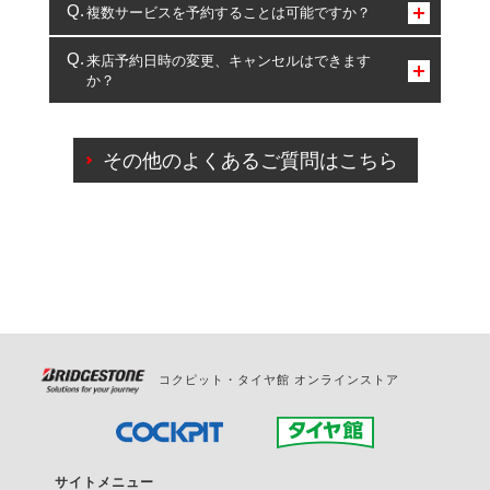
コクピット・タイヤ館のみとなります。
複数サービスを予約することは可能ですか？
複数サービスのご予約は可能です。
来店予約日時の変更、キャンセルはできます
か？
一部の商品・サービスの組み合わせに限り、同時にご予約が
出来ないものもございます。
ご来店予約日の3営業日前までマイページからの予約
日変更が可能です。
その他のよくあるご質問はこちら
ご来店予約日の3営業日前を過ぎている場合のご予約
の日時変更につきましては、直接ご予約の店舗まで
お問合せください。
また、やむを得ない事由によりご予約のキャンセル
をご希望の際は、直接ご予約いただいた店舗へご連
絡ください。
コクピット・タイヤ館 オンラインストア
サイトメニュー