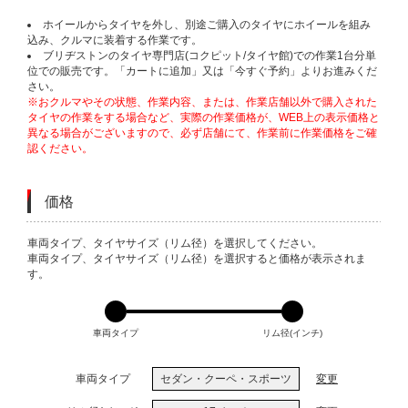
ホイールからタイヤを外し、別途ご購入のタイヤにホイールを組み
込み、クルマに装着する作業です。
ブリヂストンのタイヤ専門店(コクピット/タイヤ館)での作業1台分単
位での販売です。「カートに追加」又は「今すぐ予約」よりお進みくだ
さい。
※おクルマやその状態、作業内容、または、作業店舗以外で購入された
タイヤの作業をする場合など、実際の作業価格が、WEB上の表示価格と
異なる場合がございますので、必ず店舗にて、作業前に作業価格をご確
認ください。
価格
VARIATIONS
車両タイプ、タイヤサイズ（リム径）を選択してください。
車両タイプ、タイヤサイズ（リム径）を選択すると価格が表示されま
す。
車両タイプ
リム径(インチ)
車両タイプ
セダン・クーペ・スポーツ
変更