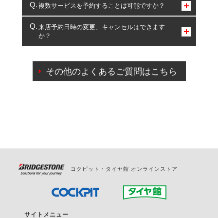
コクピット・タイヤ館のみとなります。
複数サービスを予約することは可能ですか？
複数サービスのご予約は可能です。
来店予約日時の変更、キャンセルはできます
か？
一部の商品・サービスの組み合わせに限り、同時にご予約が
出来ないものもございます。
ご来店予約日の3営業日前までマイページからの予約
日変更が可能です。
その他のよくあるご質問はこちら
ご来店予約日の3営業日前を過ぎている場合のご予約
の日時変更につきましては、直接ご予約の店舗まで
お問合せください。
また、やむを得ない事由によりご予約のキャンセル
をご希望の際は、直接ご予約いただいた店舗へご連
絡ください。
コクピット・タイヤ館 オンラインストア
サイトメニュー