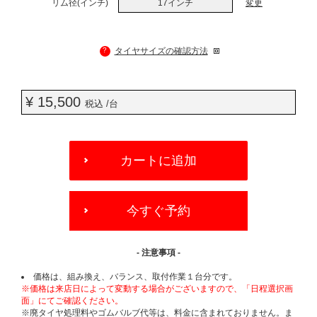
リム径(インチ)
17インチ
変更
?
タイヤサイズの確認方法
¥ 15,500
税込 /台
ADD
TO
カートに追加
CART
OPTIONS
今すぐ予約
- 注意事項 -
価格は、組み換え、バランス、取付作業１台分です。
※価格は来店日によって変動する場合がございますので、「日程選択画
面」にてご確認ください。
※廃タイヤ処理料やゴムバルブ代等は、料金に含まれておりません。ま