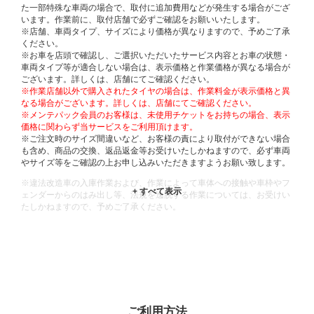
た一部特殊な車両の場合で、取付に追加費用などが発生する場合がござ
います。作業前に、取付店舗で必ずご確認をお願いいたします。
※店舗、車両タイプ、サイズにより価格が異なりますので、予めご了承
ください。
※お車を店頭で確認し、ご選択いただいたサービス内容とお車の状態・
車両タイプ等が適合しない場合は、表示価格と作業価格が異なる場合が
ございます。詳しくは、店舗にてご確認ください。
※作業店舗以外で購入されたタイヤの場合は、作業料金が表示価格と異
なる場合がございます。詳しくは、店舗にてご確認ください。
※メンテパック会員のお客様は、未使用チケットをお持ちの場合、表示
価格に関わらず当サービスをご利用頂けます。
※ご注文時のサイズ間違いなど、お客様の責により取付ができない場合
も含め、商品の交換、返品返金等お受けいたしかねますので、必ず車両
やサイズ等をご確認の上お申し込みいただきますようお願い致します。
※違法改造車の入庫作業および、作業によって車体への接触や車枠やフ
ェンダーからのはみ出し等、法規を逸脱する作業については、お受けい
たしかねますので、予めご了承ください。
※輸入車や一部希少車種等には対応できない場合もございます。
※おクルマの状態(作業の安全性を確保できない場合など含め)によって
は、ご来店当日であっても、作業をお断りさせて頂く場合もございま
す。
ADDITIONAL
INFORMATION
ご利用方法