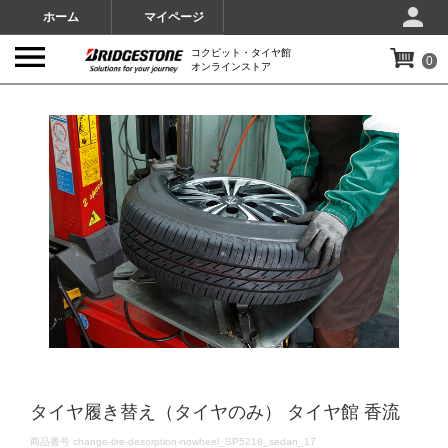
ホーム
マイページ
コクピット・タイヤ館
0
オンラインストア
IMAGES
タイヤ履き替え（タイヤのみ） タイヤ館 香流
DETAILS
商品番号
change-tire-desorption-nowheel_SP5218_sedan_17