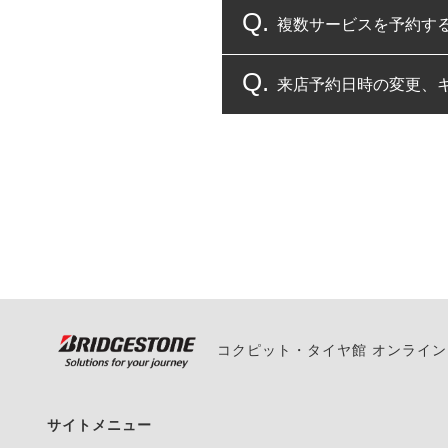
複数サービスを予約す
コクピット・タイヤ館
来店予約日時の変更、
複数サービスのご予約
一部の商品・サービスの組み合
ご来店予約日の3営業
ご来店予約日の3営業
ください。
また、やむを得ない事
い。
コクピット・タイヤ館 オンライ
サイトメニュー