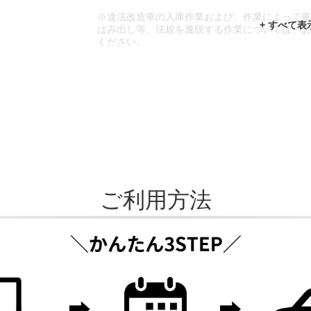
※違法改造車の入庫作業および、作業によって
はみ出し等、法規を逸脱する作業については、
ください。
※輸入車や一部希少車種等には対応できない場
※おクルマの状態(作業の安全性を確保できない
であっても、作業をお断りさせて頂く場合もご
ご利用方法