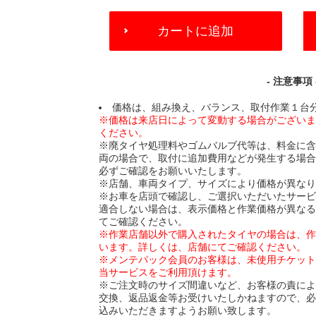
ADD
カートに追加
TO
CART
OPTIONS
- 注意事項 
価格は、組み換え、バランス、取付作業１台
※価格は来店日によって変動する場合がござい
ください。
※廃タイヤ処理料やゴムバルブ代等は、料金に
両の場合で、取付に追加費用などが発生する場
必ずご確認をお願いいたします。
※店舗、車両タイプ、サイズにより価格が異な
※お車を店頭で確認し、ご選択いただいたサー
適合しない場合は、表示価格と作業価格が異な
てご確認ください。
※作業店舗以外で購入されたタイヤの場合は、
います。詳しくは、店舗にてご確認ください。
※メンテパック会員のお客様は、未使用チケッ
当サービスをご利用頂けます。
※ご注文時のサイズ間違いなど、お客様の責に
交換、返品返金等お受けいたしかねますので、
込みいただきますようお願い致します。