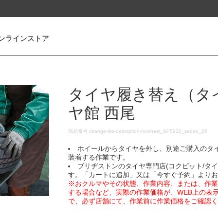
ンラインストア
タイヤ履き替え（タ
ヤ館 西尾
DETAILS
商品番号
change-tire-desorption-nowheel_SP5220_sedan_20
ホイールからタイヤを外し、別途ご購入のタ
装着する作業です。
ブリヂストンのタイヤ専門店(コクピット/タ
す。「カートに追加」又は「今すぐ予約」より
※おクルマやその状態、作業内容、または、作
する場合など、実際の作業価格が、WEB上の表
で、必ず店舗にて、作業前に作業価格をご確認