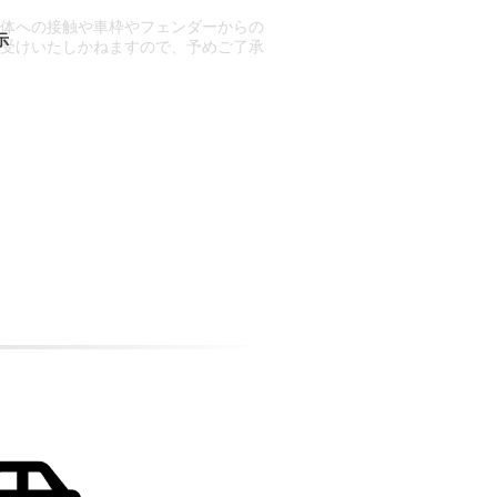
車体への接触や車枠やフェンダーからの
お受けいたしかねますので、予めご了承
合もございます。
場合など含め)によっては、ご来店当日
ざいます。