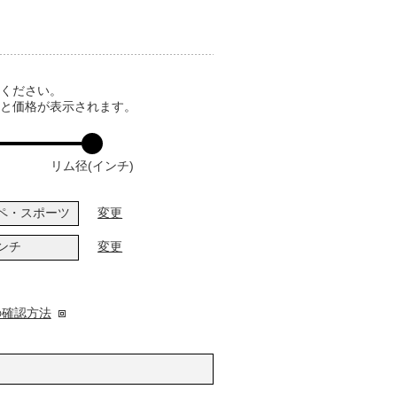
てください。
ると価格が表示されます。
リム径(インチ)
ペ・スポーツ
変更
インチ
変更
の確認方法