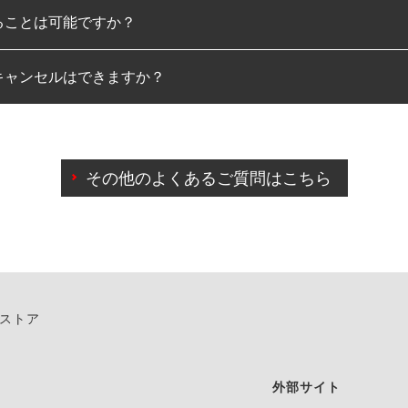
ることは可能ですか？
のみとなります。
キャンセルはできますか？
は可能です。
わせに限り、同時にご予約が出来ないものもございます。
日前までマイページからの予約日変更が可能です。
日前を過ぎている場合のご予約の日時変更につきましては、直
その他のよくあるご質問はこちら
由によりご予約のキャンセルをご希望の際は、直接ご予約いた
ンストア
外部サイト