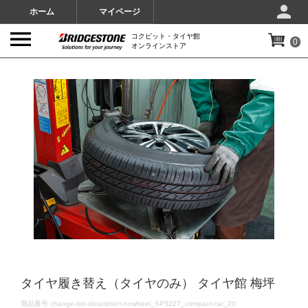
ホーム
マイページ
コクピット・タイヤ館
0
オンラインストア
IMAGES
タイヤ履き替え（タイヤのみ） タイヤ館 梅坪
DETAILS
商品番号
change-tire-desorption-nowheel_SP5227_compact-car_20