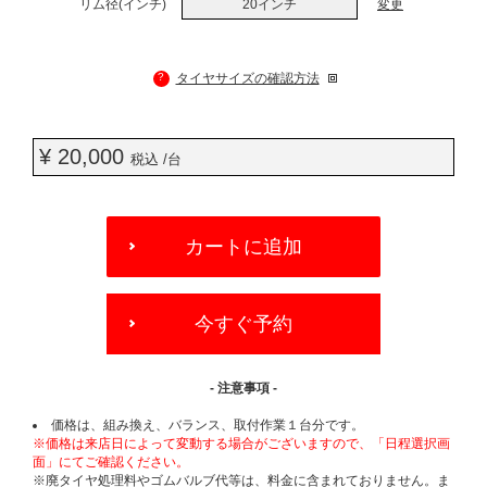
リム径(インチ)
20インチ
変更
?
タイヤサイズの確認方法
¥ 20,000
税込 /台
ADD
TO
カートに追加
CART
OPTIONS
今すぐ予約
- 注意事項 -
価格は、組み換え、バランス、取付作業１台分です。
※価格は来店日によって変動する場合がございますので、「日程選択画
面」にてご確認ください。
※廃タイヤ処理料やゴムバルブ代等は、料金に含まれておりません。ま