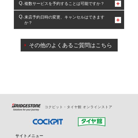
コクピット・タイヤ館のみとなります。
複数サービスを予約することは可能ですか？
複数サービスのご予約は可能です。
来店予約日時の変更、キャンセルはできます
か？
一部の商品・サービスの組み合わせに限り、同時にご予約が
出来ないものもございます。
ご来店予約日の3営業日前までマイページからの予約
日変更が可能です。
その他のよくあるご質問はこちら
ご来店予約日の3営業日前を過ぎている場合のご予約
の日時変更につきましては、直接ご予約の店舗まで
お問合せください。
また、やむを得ない事由によりご予約のキャンセル
をご希望の際は、直接ご予約いただいた店舗へご連
絡ください。
コクピット・タイヤ館 オンラインストア
サイトメニュー