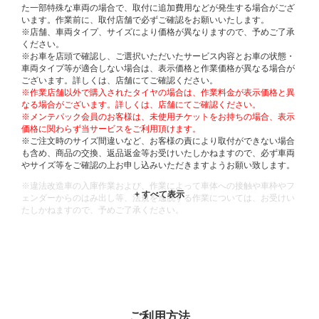
た一部特殊な車両の場合で、取付に追加費用などが発生する場合がござ
います。作業前に、取付店舗で必ずご確認をお願いいたします。
※店舗、車両タイプ、サイズにより価格が異なりますので、予めご了承
ください。
※お車を店頭で確認し、ご選択いただいたサービス内容とお車の状態・
車両タイプ等が適合しない場合は、表示価格と作業価格が異なる場合が
ございます。詳しくは、店舗にてご確認ください。
※作業店舗以外で購入されたタイヤの場合は、作業料金が表示価格と異
なる場合がございます。詳しくは、店舗にてご確認ください。
※メンテパック会員のお客様は、未使用チケットをお持ちの場合、表示
価格に関わらず当サービスをご利用頂けます。
※ご注文時のサイズ間違いなど、お客様の責により取付ができない場合
も含め、商品の交換、返品返金等お受けいたしかねますので、必ず車両
やサイズ等をご確認の上お申し込みいただきますようお願い致します。
※違法改造車の入庫作業および、作業によって車体への接触や車枠やフ
ェンダーからのはみ出し等、法規を逸脱する作業については、お受けい
たしかねますので、予めご了承ください。
※輸入車や一部希少車種等には対応できない場合もございます。
※おクルマの状態(作業の安全性を確保できない場合など含め)によって
は、ご来店当日であっても、作業をお断りさせて頂く場合もございま
す。
ADDITIONAL
INFORMATION
ご利用方法