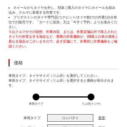
ホイールからタイヤを外し、別途ご購入のタイヤにホイールを組み
込み、クルマに装着する作業です。
ブリヂストンのタイヤ専門店(コクピット/タイヤ館)での作業1台分単
位での販売です。「カートに追加」又は「今すぐ予約」よりお進みくだ
さい。
※おクルマやその状態、作業内容、または、作業店舗以外で購入された
タイヤの作業をする場合など、実際の作業価格が、WEB上の表示価格と
異なる場合がございますので、必ず店舗にて、作業前に作業価格をご確
認ください。
価格
VARIATIONS
車両タイプ、タイヤサイズ（リム径）を選択してください。
車両タイプ、タイヤサイズ（リム径）を選択すると価格が表示されま
す。
車両タイプ
リム径(インチ)
車両タイプ
コンパクト
変更