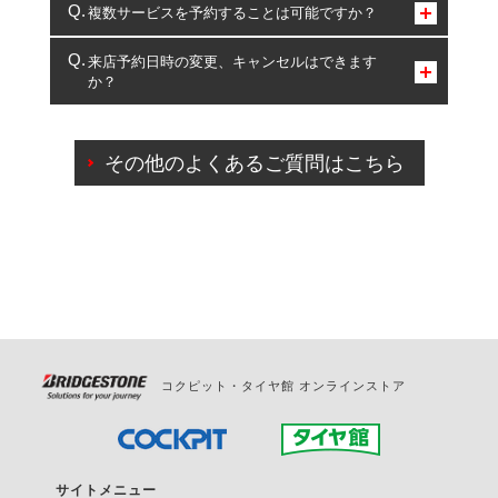
コクピット・タイヤ館のみとなります。
複数サービスを予約することは可能ですか？
複数サービスのご予約は可能です。
来店予約日時の変更、キャンセルはできます
か？
一部の商品・サービスの組み合わせに限り、同時にご予約が
出来ないものもございます。
ご来店予約日の3営業日前までマイページからの予約
日変更が可能です。
その他のよくあるご質問はこちら
ご来店予約日の3営業日前を過ぎている場合のご予約
の日時変更につきましては、直接ご予約の店舗まで
お問合せください。
また、やむを得ない事由によりご予約のキャンセル
をご希望の際は、直接ご予約いただいた店舗へご連
絡ください。
コクピット・タイヤ館 オンラインストア
サイトメニュー