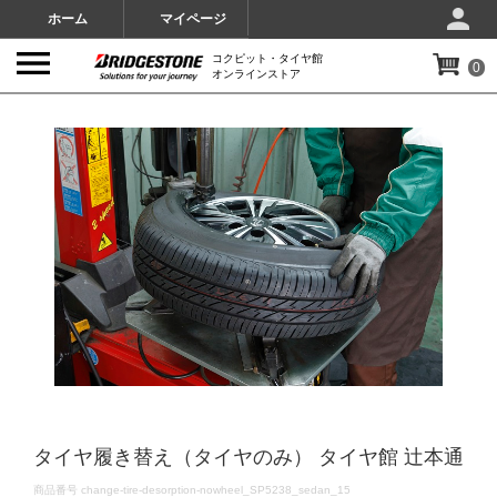
ホーム
マイページ
コクピット・タイヤ館
0
オンラインストア
IMAGES
タイヤ履き替え（タイヤのみ） タイヤ館 辻本通
DETAILS
商品番号
change-tire-desorption-nowheel_SP5238_sedan_15