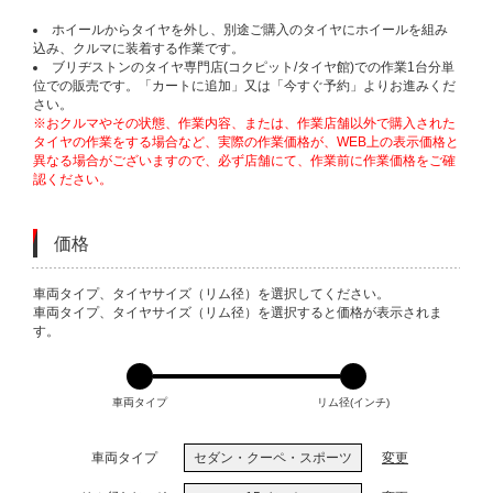
ホイールからタイヤを外し、別途ご購入のタイヤにホイールを組み
込み、クルマに装着する作業です。
ブリヂストンのタイヤ専門店(コクピット/タイヤ館)での作業1台分単
位での販売です。「カートに追加」又は「今すぐ予約」よりお進みくだ
さい。
※おクルマやその状態、作業内容、または、作業店舗以外で購入された
タイヤの作業をする場合など、実際の作業価格が、WEB上の表示価格と
異なる場合がございますので、必ず店舗にて、作業前に作業価格をご確
認ください。
価格
VARIATIONS
車両タイプ、タイヤサイズ（リム径）を選択してください。
車両タイプ、タイヤサイズ（リム径）を選択すると価格が表示されま
す。
車両タイプ
リム径(インチ)
車両タイプ
セダン・クーペ・スポーツ
変更