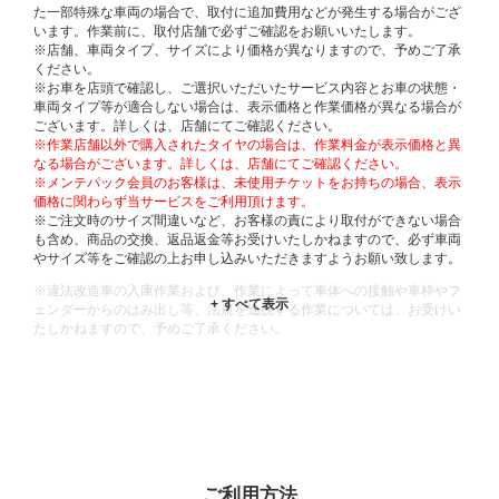
た一部特殊な車両の場合で、取付に追加費用などが発生する場合がござ
います。作業前に、取付店舗で必ずご確認をお願いいたします。
※店舗、車両タイプ、サイズにより価格が異なりますので、予めご了承
ください。
※お車を店頭で確認し、ご選択いただいたサービス内容とお車の状態・
車両タイプ等が適合しない場合は、表示価格と作業価格が異なる場合が
ございます。詳しくは、店舗にてご確認ください。
※作業店舗以外で購入されたタイヤの場合は、作業料金が表示価格と異
なる場合がございます。詳しくは、店舗にてご確認ください。
※メンテパック会員のお客様は、未使用チケットをお持ちの場合、表示
価格に関わらず当サービスをご利用頂けます。
※ご注文時のサイズ間違いなど、お客様の責により取付ができない場合
も含め、商品の交換、返品返金等お受けいたしかねますので、必ず車両
やサイズ等をご確認の上お申し込みいただきますようお願い致します。
※違法改造車の入庫作業および、作業によって車体への接触や車枠やフ
ェンダーからのはみ出し等、法規を逸脱する作業については、お受けい
たしかねますので、予めご了承ください。
※輸入車や一部希少車種等には対応できない場合もございます。
※おクルマの状態(作業の安全性を確保できない場合など含め)によって
は、ご来店当日であっても、作業をお断りさせて頂く場合もございま
す。
ADDITIONAL
INFORMATION
ご利用方法