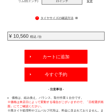
リム径(インチ)
15インチ
変更
?
タイヤサイズの確認方法
¥ 10,560
税込 /台
ADD
TO
カートに追加
CART
OPTIONS
今すぐ予約
- 注意事項 -
価格は、組み換え、バランス、取付作業１台分です。
※価格は来店日によって変動する場合がございますので、「日程選択画
面」にてご確認ください。
※廃タイヤ処理料やゴムバルブ代等は、料金に含まれておりません。ま