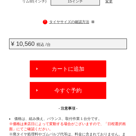
リム径(インチ)
15インチ
変更
?
タイヤサイズの確認方法
¥ 10,560
税込 /台
ADD
TO
カートに追加
CART
OPTIONS
今すぐ予約
- 注意事項 -
価格は、組み換え、バランス、取付作業１台分です。
※価格は来店日によって変動する場合がございますので、「日程選択画
面」にてご確認ください。
※廃タイヤ処理料やゴムバルブ代等は、料金に含まれておりません。ま