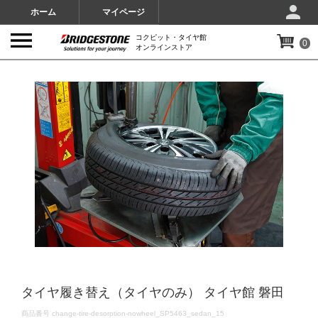
ホーム
マイページ
コクピット・タイヤ館
0
オンラインストア
IMAGES
タイヤ履き替え（タイヤのみ） タイヤ館 磐田
DETAILS
商品番号
change-tire-desorption-nowheel_SP5463_sedan_15