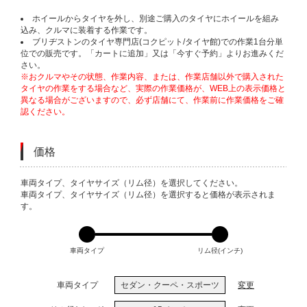
ホイールからタイヤを外し、別途ご購入のタイヤにホイールを組み
込み、クルマに装着する作業です。
ブリヂストンのタイヤ専門店(コクピット/タイヤ館)での作業1台分単
位での販売です。「カートに追加」又は「今すぐ予約」よりお進みくだ
さい。
※おクルマやその状態、作業内容、または、作業店舗以外で購入された
タイヤの作業をする場合など、実際の作業価格が、WEB上の表示価格と
異なる場合がございますので、必ず店舗にて、作業前に作業価格をご確
認ください。
価格
VARIATIONS
車両タイプ、タイヤサイズ（リム径）を選択してください。
車両タイプ、タイヤサイズ（リム径）を選択すると価格が表示されま
す。
車両タイプ
リム径(インチ)
車両タイプ
セダン・クーペ・スポーツ
変更