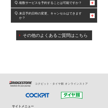
コクピット・タイヤ館のみとなります。
複数サービスを予約することは可能ですか？
複数サービスのご予約は可能です。
来店予約日時の変更、キャンセルはできます
か？
一部の商品・サービスの組み合わせに限り、同時にご予約が
出来ないものもございます。
ご来店予約日の3営業日前までマイページからの予約
日変更が可能です。
その他のよくあるご質問はこちら
ご来店予約日の3営業日前を過ぎている場合のご予約
の日時変更につきましては、直接ご予約の店舗まで
お問合せください。
また、やむを得ない事由によりご予約のキャンセル
をご希望の際は、直接ご予約いただいた店舗へご連
絡ください。
コクピット・タイヤ館 オンラインストア
サイトメニュー