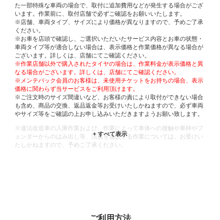
た一部特殊な車両の場合で、取付に追加費用などが発生する場合がござ
います。作業前に、取付店舗で必ずご確認をお願いいたします。
※店舗、車両タイプ、サイズにより価格が異なりますので、予めご了承
ください。
※お車を店頭で確認し、ご選択いただいたサービス内容とお車の状態・
車両タイプ等が適合しない場合は、表示価格と作業価格が異なる場合が
ございます。詳しくは、店舗にてご確認ください。
※作業店舗以外で購入されたタイヤの場合は、作業料金が表示価格と異
なる場合がございます。詳しくは、店舗にてご確認ください。
※メンテパック会員のお客様は、未使用チケットをお持ちの場合、表示
価格に関わらず当サービスをご利用頂けます。
※ご注文時のサイズ間違いなど、お客様の責により取付ができない場合
も含め、商品の交換、返品返金等お受けいたしかねますので、必ず車両
やサイズ等をご確認の上お申し込みいただきますようお願い致します。
※違法改造車の入庫作業および、作業によって車体への接触や車枠やフ
ェンダーからのはみ出し等、法規を逸脱する作業については、お受けい
たしかねますので、予めご了承ください。
※輸入車や一部希少車種等には対応できない場合もございます。
※おクルマの状態(作業の安全性を確保できない場合など含め)によって
は、ご来店当日であっても、作業をお断りさせて頂く場合もございま
す。
ADDITIONAL
INFORMATION
ご利用方法