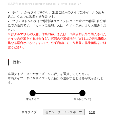
DETAILS
商品番号
change-tire-desorption-nowheel_SP5466_sedan_17
ホイールからタイヤを外し、別途ご購入のタイヤにホイールを組み
込み、クルマに装着する作業です。
ブリヂストンのタイヤ専門店(コクピット/タイヤ館)での作業1台分単
位での販売です。「カートに追加」又は「今すぐ予約」よりお進みくだ
さい。
※おクルマやその状態、作業内容、または、作業店舗以外で購入された
タイヤの作業をする場合など、実際の作業価格が、WEB上の表示価格と
異なる場合がございますので、必ず店舗にて、作業前に作業価格をご確
認ください。
価格
VARIATIONS
車両タイプ、タイヤサイズ（リム径）を選択してください。
車両タイプ、タイヤサイズ（リム径）を選択すると価格が表示されま
す。
車両タイプ
リム径(インチ)
車両タイプ
セダン・クーペ・スポーツ
変更