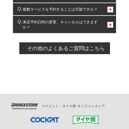
コクピット・タイヤ館のみとなります。
複数サービスを予約することは可能ですか？
複数サービスのご予約は可能です。
来店予約日時の変更、キャンセルはできます
か？
一部の商品・サービスの組み合わせに限り、同時にご予約が
出来ないものもございます。
ご来店予約日の3営業日前までマイページからの予約
日変更が可能です。
その他のよくあるご質問はこちら
ご来店予約日の3営業日前を過ぎている場合のご予約
の日時変更につきましては、直接ご予約の店舗まで
お問合せください。
また、やむを得ない事由によりご予約のキャンセル
をご希望の際は、直接ご予約いただいた店舗へご連
絡ください。
コクピット・タイヤ館 オンラインストア