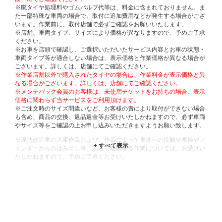
※廃タイヤ処理料やゴムバルブ代等は、料金に含まれておりません。ま
た一部特殊な車両の場合で、取付に追加費用などが発生する場合がござ
います。作業前に、取付店舗で必ずご確認をお願いいたします。
※店舗、車両タイプ、サイズにより価格が異なりますので、予めご了承
ください。
※お車を店頭で確認し、ご選択いただいたサービス内容とお車の状態・
車両タイプ等が適合しない場合は、表示価格と作業価格が異なる場合が
ございます。詳しくは、店舗にてご確認ください。
※作業店舗以外で購入されたタイヤの場合は、作業料金が表示価格と異
なる場合がございます。詳しくは、店舗にてご確認ください。
※メンテパック会員のお客様は、未使用チケットをお持ちの場合、表示
価格に関わらず当サービスをご利用頂けます。
※ご注文時のサイズ間違いなど、お客様の責により取付ができない場合
も含め、商品の交換、返品返金等お受けいたしかねますので、必ず車両
やサイズ等をご確認の上お申し込みいただきますようお願い致します。
※違法改造車の入庫作業および、作業によって車体への接触や車枠やフ
ェンダーからのはみ出し等、法規を逸脱する作業については、お受けい
たしかねますので、予めご了承ください。
※輸入車や一部希少車種等には対応できない場合もございます。
※おクルマの状態(作業の安全性を確保できない場合など含め)によって
は、ご来店当日であっても、作業をお断りさせて頂く場合もございま
す。
ADDITIONAL
INFORMATION