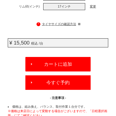
リム径(インチ)
17インチ
変更
?
タイヤサイズの確認方法
¥ 15,500
税込 /台
ADD
TO
カートに追加
CART
OPTIONS
今すぐ予約
- 注意事項 -
価格は、組み換え、バランス、取付作業１台分です。
※価格は来店日によって変動する場合がございますので、「日程選択画
面」にてご確認ください。