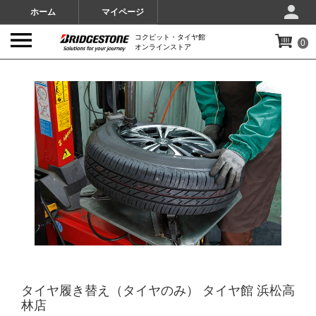
ホーム
マイページ
コクピット・タイヤ館
0
オンラインストア
IMAGES
タイヤ履き替え（タイヤのみ） タイヤ館 浜松高
林店