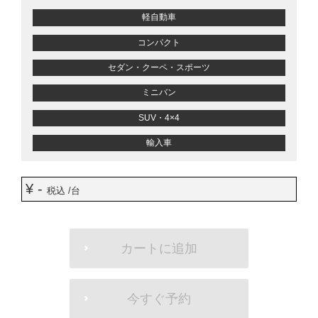
軽自動車
コンパクト
セダン・クーペ・スポーツ
ミニバン
SUV・4×4
輸入車
¥ -
税込 /台
ADD
TO
カートに追加
CART
OPTIONS
今すぐ予約