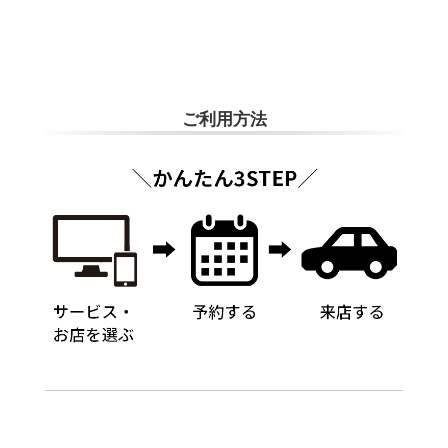
※おクルマの状態(作業の安全性を確保できない場合など含め)によって
は、ご来店当日であっても、作業をお断りさせて頂く場合もございま
す。
ADDITIONAL
INFORMATION
ご利用方法