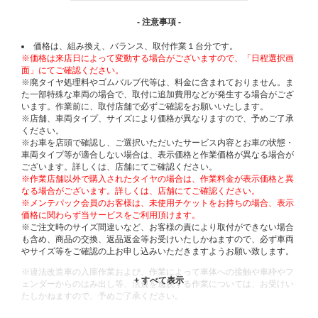
- 注意事項 -
価格は、組み換え、バランス、取付作業１台分です。
※価格は来店日によって変動する場合がございますので、「日程選択画
面」にてご確認ください。
※廃タイヤ処理料やゴムバルブ代等は、料金に含まれておりません。ま
た一部特殊な車両の場合で、取付に追加費用などが発生する場合がござ
います。作業前に、取付店舗で必ずご確認をお願いいたします。
※店舗、車両タイプ、サイズにより価格が異なりますので、予めご了承
ください。
※お車を店頭で確認し、ご選択いただいたサービス内容とお車の状態・
車両タイプ等が適合しない場合は、表示価格と作業価格が異なる場合が
ございます。詳しくは、店舗にてご確認ください。
※作業店舗以外で購入されたタイヤの場合は、作業料金が表示価格と異
なる場合がございます。詳しくは、店舗にてご確認ください。
※メンテパック会員のお客様は、未使用チケットをお持ちの場合、表示
価格に関わらず当サービスをご利用頂けます。
※ご注文時のサイズ間違いなど、お客様の責により取付ができない場合
も含め、商品の交換、返品返金等お受けいたしかねますので、必ず車両
やサイズ等をご確認の上お申し込みいただきますようお願い致します。
※違法改造車の入庫作業および、作業によって車体への接触や車枠やフ
ェンダーからのはみ出し等、法規を逸脱する作業については、お受けい
たしかねますので、予めご了承ください。
※輸入車や一部希少車種等には対応できない場合もございます。