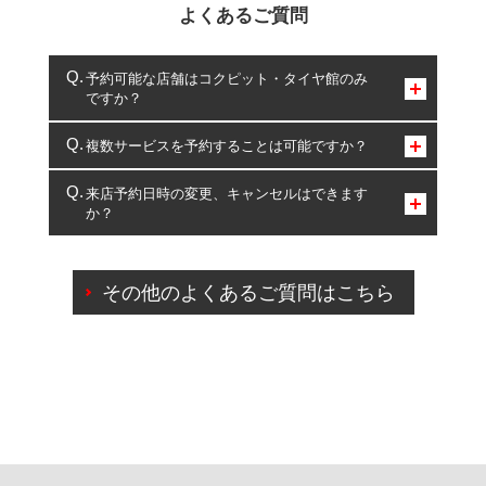
よくあるご質問
予約可能な店舗はコクピット・タイヤ館のみ
ですか？
コクピット・タイヤ館のみとなります。
複数サービスを予約することは可能ですか？
複数サービスのご予約は可能です。
来店予約日時の変更、キャンセルはできます
か？
一部の商品・サービスの組み合わせに限り、同時にご予約が
出来ないものもございます。
ご来店予約日の3営業日前までマイページからの予約
日変更が可能です。
その他のよくあるご質問はこちら
ご来店予約日の3営業日前を過ぎている場合のご予約
の日時変更につきましては、直接ご予約の店舗まで
お問合せください。
また、やむを得ない事由によりご予約のキャンセル
をご希望の際は、直接ご予約いただいた店舗へご連
絡ください。