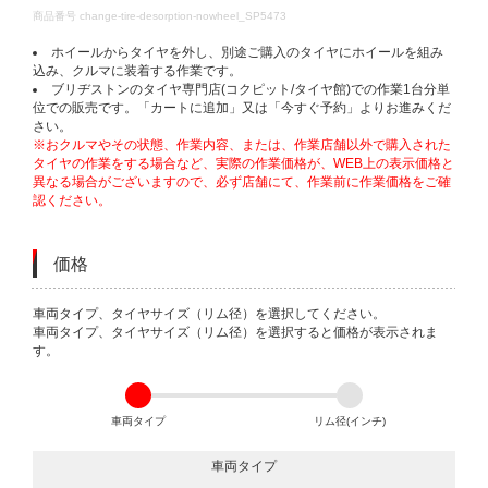
DETAILS
商品番号
change-tire-desorption-nowheel_SP5473
ホイールからタイヤを外し、別途ご購入のタイヤにホイールを組み
込み、クルマに装着する作業です。
ブリヂストンのタイヤ専門店(コクピット/タイヤ館)での作業1台分単
位での販売です。「カートに追加」又は「今すぐ予約」よりお進みくだ
さい。
※おクルマやその状態、作業内容、または、作業店舗以外で購入された
タイヤの作業をする場合など、実際の作業価格が、WEB上の表示価格と
異なる場合がございますので、必ず店舗にて、作業前に作業価格をご確
認ください。
価格
VARIATIONS
車両タイプ、タイヤサイズ（リム径）を選択してください。
車両タイプ、タイヤサイズ（リム径）を選択すると価格が表示されま
す。
車両タイプ
リム径(インチ)
車両タイプ