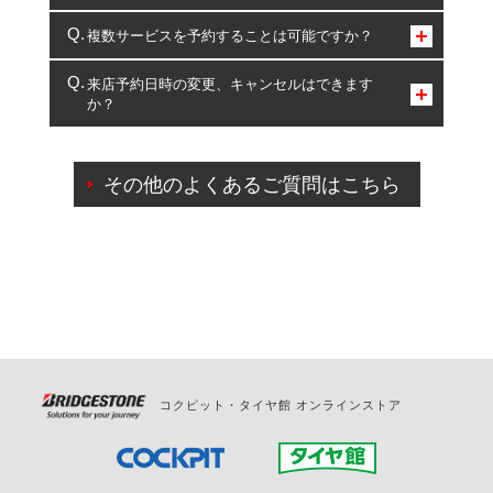
コクピット・タイヤ館のみとなります。
複数サービスを予約することは可能ですか？
複数サービスのご予約は可能です。
来店予約日時の変更、キャンセルはできます
か？
一部の商品・サービスの組み合わせに限り、同時にご予約が
出来ないものもございます。
ご来店予約日の3営業日前までマイページからの予約
日変更が可能です。
その他のよくあるご質問はこちら
ご来店予約日の3営業日前を過ぎている場合のご予約
の日時変更につきましては、直接ご予約の店舗まで
お問合せください。
また、やむを得ない事由によりご予約のキャンセル
をご希望の際は、直接ご予約いただいた店舗へご連
絡ください。
コクピット・タイヤ館 オンラインストア