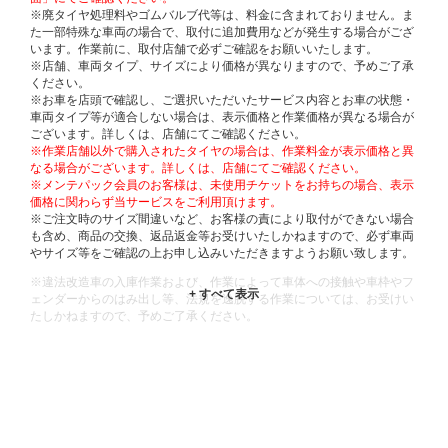
※廃タイヤ処理料やゴムバルブ代等は、料金に含まれておりません。ま
た一部特殊な車両の場合で、取付に追加費用などが発生する場合がござ
います。作業前に、取付店舗で必ずご確認をお願いいたします。
※店舗、車両タイプ、サイズにより価格が異なりますので、予めご了承
ください。
※お車を店頭で確認し、ご選択いただいたサービス内容とお車の状態・
車両タイプ等が適合しない場合は、表示価格と作業価格が異なる場合が
ございます。詳しくは、店舗にてご確認ください。
※作業店舗以外で購入されたタイヤの場合は、作業料金が表示価格と異
なる場合がございます。詳しくは、店舗にてご確認ください。
※メンテパック会員のお客様は、未使用チケットをお持ちの場合、表示
価格に関わらず当サービスをご利用頂けます。
※ご注文時のサイズ間違いなど、お客様の責により取付ができない場合
も含め、商品の交換、返品返金等お受けいたしかねますので、必ず車両
やサイズ等をご確認の上お申し込みいただきますようお願い致します。
※違法改造車の入庫作業および、作業によって車体への接触や車枠やフ
ェンダーからのはみ出し等、法規を逸脱する作業については、お受けい
たしかねますので、予めご了承ください。
※輸入車や一部希少車種等には対応できない場合もございます。
※おクルマの状態(作業の安全性を確保できない場合など含め)によって
は、ご来店当日であっても、作業をお断りさせて頂く場合もございま
す。
ADDITIONAL
INFORMATION