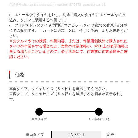
DETAILS
商品番号
change-tire-desorption-nowheel_SP5473_compact-car_18
ホイールからタイヤを外し、別途ご購入のタイヤにホイールを組み
込み、クルマに装着する作業です。
ブリヂストンのタイヤ専門店(コクピット/タイヤ館)での作業1台分単
位での販売です。「カートに追加」又は「今すぐ予約」よりお進みくだ
さい。
※おクルマやその状態、作業内容、または、作業店舗以外で購入された
タイヤの作業をする場合など、実際の作業価格が、WEB上の表示価格と
異なる場合がございますので、必ず店舗にて、作業前に作業価格をご確
認ください。
価格
VARIATIONS
車両タイプ、タイヤサイズ（リム径）を選択してください。
車両タイプ、タイヤサイズ（リム径）を選択すると価格が表示されま
す。
車両タイプ
リム径(インチ)
車両タイプ
コンパクト
変更