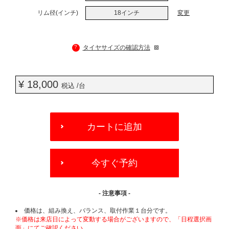
リム径(インチ)
18インチ
変更
?
タイヤサイズの確認方法
¥ 18,000
税込 /台
ADD
TO
カートに追加
CART
OPTIONS
今すぐ予約
- 注意事項 -
価格は、組み換え、バランス、取付作業１台分です。
※価格は来店日によって変動する場合がございますので、「日程選択画
面」にてご確認ください。