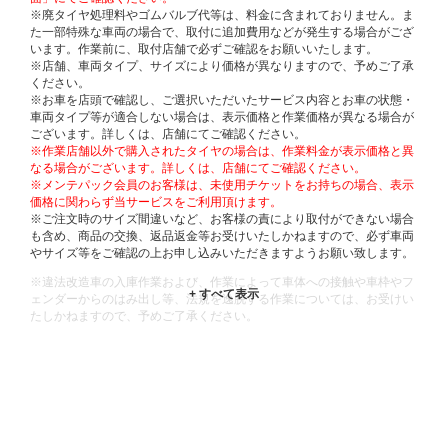
※廃タイヤ処理料やゴムバルブ代等は、料金に含まれておりません。ま
た一部特殊な車両の場合で、取付に追加費用などが発生する場合がござ
います。作業前に、取付店舗で必ずご確認をお願いいたします。
※店舗、車両タイプ、サイズにより価格が異なりますので、予めご了承
ください。
※お車を店頭で確認し、ご選択いただいたサービス内容とお車の状態・
車両タイプ等が適合しない場合は、表示価格と作業価格が異なる場合が
ございます。詳しくは、店舗にてご確認ください。
※作業店舗以外で購入されたタイヤの場合は、作業料金が表示価格と異
なる場合がございます。詳しくは、店舗にてご確認ください。
※メンテパック会員のお客様は、未使用チケットをお持ちの場合、表示
価格に関わらず当サービスをご利用頂けます。
※ご注文時のサイズ間違いなど、お客様の責により取付ができない場合
も含め、商品の交換、返品返金等お受けいたしかねますので、必ず車両
やサイズ等をご確認の上お申し込みいただきますようお願い致します。
※違法改造車の入庫作業および、作業によって車体への接触や車枠やフ
ェンダーからのはみ出し等、法規を逸脱する作業については、お受けい
たしかねますので、予めご了承ください。
※輸入車や一部希少車種等には対応できない場合もございます。
※おクルマの状態(作業の安全性を確保できない場合など含め)によって
は、ご来店当日であっても、作業をお断りさせて頂く場合もございま
す。
ADDITIONAL
INFORMATION