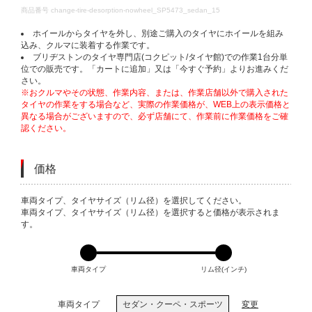
DETAILS
商品番号
change-tire-desorption-nowheel_SP5473_sedan_15
ホイールからタイヤを外し、別途ご購入のタイヤにホイールを組み
込み、クルマに装着する作業です。
ブリヂストンのタイヤ専門店(コクピット/タイヤ館)での作業1台分単
位での販売です。「カートに追加」又は「今すぐ予約」よりお進みくだ
さい。
※おクルマやその状態、作業内容、または、作業店舗以外で購入された
タイヤの作業をする場合など、実際の作業価格が、WEB上の表示価格と
異なる場合がございますので、必ず店舗にて、作業前に作業価格をご確
認ください。
価格
VARIATIONS
車両タイプ、タイヤサイズ（リム径）を選択してください。
車両タイプ、タイヤサイズ（リム径）を選択すると価格が表示されま
す。
車両タイプ
リム径(インチ)
車両タイプ
セダン・クーペ・スポーツ
変更