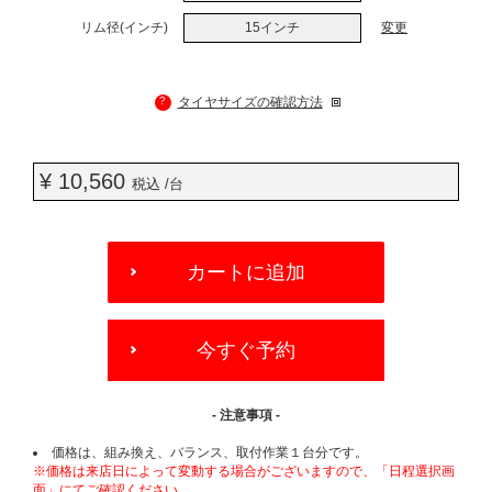
リム径(インチ)
15インチ
変更
?
タイヤサイズの確認方法
¥ 10,560
税込 /台
ADD
TO
カートに追加
CART
OPTIONS
今すぐ予約
- 注意事項 -
価格は、組み換え、バランス、取付作業１台分です。
※価格は来店日によって変動する場合がございますので、「日程選択画
面」にてご確認ください。