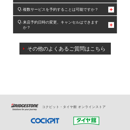
コクピット・タイヤ館のみとなります。
複数サービスを予約することは可能ですか？
複数サービスのご予約は可能です。
来店予約日時の変更、キャンセルはできます
か？
一部の商品・サービスの組み合わせに限り、同時にご予約が
出来ないものもございます。
ご来店予約日の3営業日前までマイページからの予約
日変更が可能です。
その他のよくあるご質問はこちら
ご来店予約日の3営業日前を過ぎている場合のご予約
の日時変更につきましては、直接ご予約の店舗まで
お問合せください。
また、やむを得ない事由によりご予約のキャンセル
をご希望の際は、直接ご予約いただいた店舗へご連
絡ください。
コクピット・タイヤ館 オンラインストア