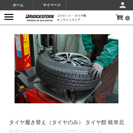
ホーム
マイページ
コクピット・タイヤ館
0
オンラインストア
IMAGES
タイヤ履き替え（タイヤのみ） タイヤ館 岐阜北
DETAILS
商品番号
change-tire-desorption-nowheel_SP5553_compact-car_14