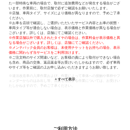
た一部特殊な車両の場合で、取付に追加費用などが発生する場合がござ
います。作業前に、取付店舗で必ずご確認をお願いいたします。
※店舗、車両タイプ、サイズにより価格が異なりますので、予めご了承
ください。
※お車を店頭で確認し、ご選択いただいたサービス内容とお車の状態・
車両タイプ等が適合しない場合は、表示価格と作業価格が異なる場合が
ございます。詳しくは、店舗にてご確認ください。
※作業店舗以外で購入されたタイヤの場合は、作業料金が表示価格と異
なる場合がございます。詳しくは、店舗にてご確認ください。
※メンテパック会員のお客様は、未使用チケットをお持ちの場合、表示
価格に関わらず当サービスをご利用頂けます。
※ご注文時のサイズ間違いなど、お客様の責により取付ができない場合
も含め、商品の交換、返品返金等お受けいたしかねますので、必ず車両
やサイズ等をご確認の上お申し込みいただきますようお願い致します。
※違法改造車の入庫作業および、作業によって車体への接触や車枠やフ
ェンダーからのはみ出し等、法規を逸脱する作業については、お受けい
たしかねますので、予めご了承ください。
※輸入車や一部希少車種等には対応できない場合もございます。
※おクルマの状態(作業の安全性を確保できない場合など含め)によって
は、ご来店当日であっても、作業をお断りさせて頂く場合もございま
す。
ADDITIONAL
INFORMATION
ご利用方法