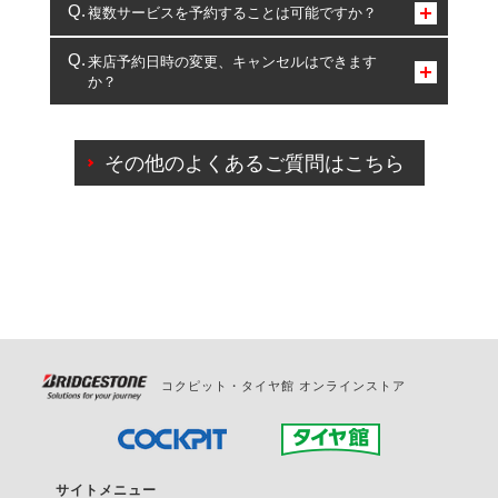
コクピット・タイヤ館のみとなります。
複数サービスを予約することは可能ですか？
複数サービスのご予約は可能です。
来店予約日時の変更、キャンセルはできます
か？
一部の商品・サービスの組み合わせに限り、同時にご予約が
出来ないものもございます。
ご来店予約日の3営業日前までマイページからの予約
日変更が可能です。
その他のよくあるご質問はこちら
ご来店予約日の3営業日前を過ぎている場合のご予約
の日時変更につきましては、直接ご予約の店舗まで
お問合せください。
また、やむを得ない事由によりご予約のキャンセル
をご希望の際は、直接ご予約いただいた店舗へご連
絡ください。
コクピット・タイヤ館 オンラインストア
サイトメニュー