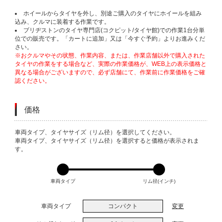
ホイールからタイヤを外し、別途ご購入のタイヤにホイールを組み
込み、クルマに装着する作業です。
ブリヂストンのタイヤ専門店(コクピット/タイヤ館)での作業1台分単
位での販売です。「カートに追加」又は「今すぐ予約」よりお進みくだ
さい。
※おクルマやその状態、作業内容、または、作業店舗以外で購入された
タイヤの作業をする場合など、実際の作業価格が、WEB上の表示価格と
異なる場合がございますので、必ず店舗にて、作業前に作業価格をご確
認ください。
価格
VARIATIONS
車両タイプ、タイヤサイズ（リム径）を選択してください。
車両タイプ、タイヤサイズ（リム径）を選択すると価格が表示されま
す。
車両タイプ
リム径(インチ)
車両タイプ
コンパクト
変更