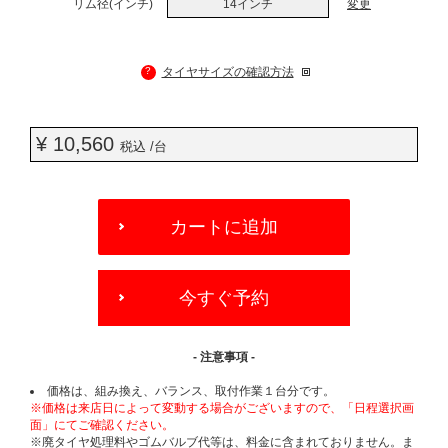
リム径(インチ)
14インチ
変更
?
タイヤサイズの確認方法
¥ 10,560
税込 /台
ADD
TO
カートに追加
CART
OPTIONS
今すぐ予約
- 注意事項 -
価格は、組み換え、バランス、取付作業１台分です。
※価格は来店日によって変動する場合がございますので、「日程選択画
面」にてご確認ください。
※廃タイヤ処理料やゴムバルブ代等は、料金に含まれておりません。ま